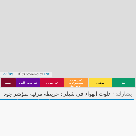
Leaflet
| Tiles
Esri
powered by
غير صحي
جيد
معتدل
للمجموعات
غير صحي
غير صحي للغاية
خطير
الحساسة
يشارك:
“
تلوث الهواء في شيلي: خريطة مرئية لمؤشر جود
ة الهواء في الوقت الفعلي
”
بيت
هنا
https://aqicn.org/map/chile/ar/