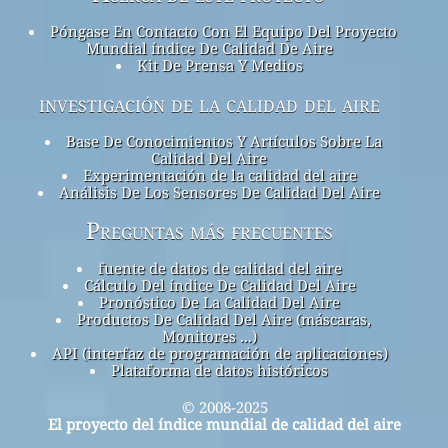
Póngase En Contacto Con El Equipo Del Proyecto
Mundial índice De Calidad De Aire
Kit De Prensa Y Medios
investigación de la calidad del aire
Base De Conocimientos Y Artículos Sobre La
Calidad Del Aire
Experimentación de la calidad del aire
Análisis De Los Sensores De Calidad Del Aire
Preguntas más frecuentes
fuente de datos de calidad del aire
Cálculo Del índice De Calidad Del Aire
Pronóstico De La Calidad Del Aire
Productos De Calidad Del Aire (máscaras,
Monitores ...)
API (interfaz de programación de aplicaciones)
Plataforma de datos históricos
© 2008-2025
El proyecto del índice mundial de calidad del aire