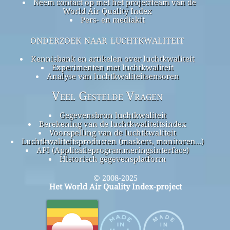
Neem contact op met het projectteam van de
World Air Quality Index
Pers- en mediakit
onderzoek naar luchtkwaliteit
Kennisbank en artikelen over luchtkwaliteit
Experimenten met luchtkwaliteit
Analyse van luchtkwaliteitsensoren
Veel Gestelde Vragen
Gegevensbron luchtkwaliteit
Berekening van de luchtkwaliteitsindex
Voorspelling van de luchtkwaliteit
Luchtkwaliteitsproducten (maskers, monitoren…)
API (Applicatieprogrammeringsinterface)
Historisch gegevensplatform
© 2008-2025
Het World Air Quality Index-project