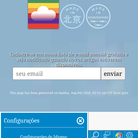
Cadastre-se em nossa lista de e-mail mensal gratuita e
seja notificado quando novos artigos estiverem
disponíveis.
enviar
This page has been generated on Sunday, Aug 9th 2026, 02:31 am CST from jp2n
Configurações
Início
Here
Configurações de Idioma: