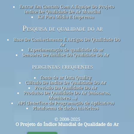
Entrar Em Contato Com A Equipe Do Projeto
índice De Qualidade De Ar Mundial
Kit Para Mídia E Imprensa
Pesquisa de qualidade do ar
Base De Conhecimento E Artigos De Qualidade Do
Ar
Experimentação de qualidade do ar
Sensores De Análise Da Qualidade Do Ar
perguntas frequentes
fonte de ar Data Quality
Cálculo De índice De Qualidade Do Ar
Previsão Da Qualidade Do Ar
Produtos De Qualidade Do Ar (máscaras,
Monitores ...)
API (Interface de Programação de Aplicativo)
Plataforma de dados históricos
© 2008-2025
O Projeto do Índice Mundial de Qualidade do Ar