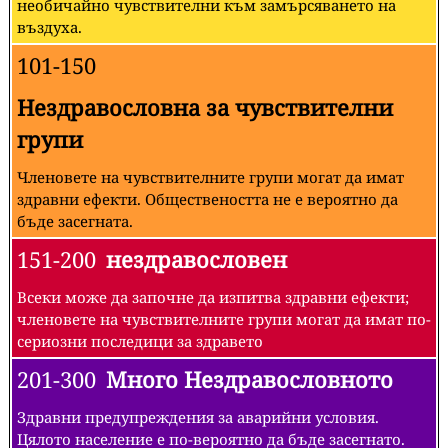
необичайно чувствителни към замърсяването на
въздуха.
101-150
Нездравословна за чувствителни
групи
Членовете на чувствителните групи могат да имат
здравни ефекти. Обществеността не е вероятно да
бъде засегната.
151-200
нездравословен
Всеки може да започне да изпитва здравни ефекти;
членовете на чувствителните групи могат да имат по-
сериозни последици за здравето
201-300
Много Нездравословното
Здравни предупреждения за аварийни условия.
Цялото население е по-вероятно да бъде засегнато.