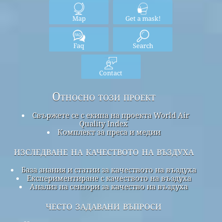
Map
Get a mask!
Faq
Search
Contact
Относно този проект
Свържете се с екипа на проекта World Air
Quality Index
Комплект за преса и медии
изследване на качеството на въздуха
База знания и статии за качеството на въздуха
Експериментиране с качеството на въздуха
Анализ на сензори за качество на въздуха
често задавани въпроси