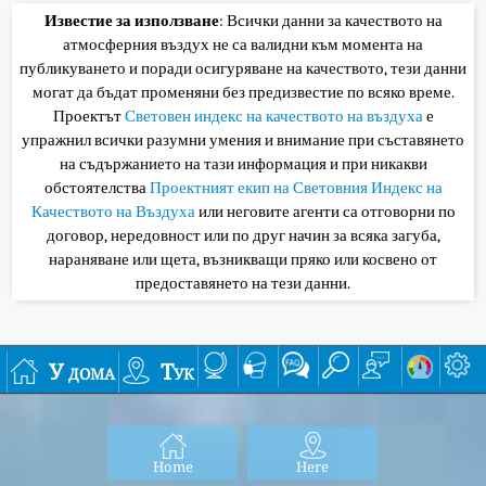
Известие за използване
: Всички данни за качеството на
атмосферния въздух не са валидни към момента на
публикуването и поради осигуряване на качеството, тези данни
могат да бъдат променяни без предизвестие по всяко време.
Проектът
Световен индекс на качеството на въздуха
е
упражнил всички разумни умения и внимание при съставянето
на съдържанието на тази информация и при никакви
обстоятелства
Проектният екип на Световния Индекс на
Качеството на Въздуха
или неговите агенти са отговорни по
договор, нередовност или по друг начин за всяка загуба,
нараняване или щета, възникващи пряко или косвено от
предоставянето на тези данни.
У дома
Тук
Home
Here