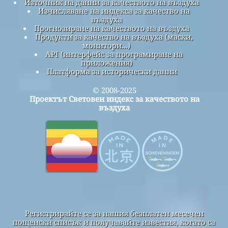
Източник на данни за качеството на въздуха
Изчисляване на индекса за качество на
въздуха
Прогнозиране на качеството на въздуха
Продукти за качество на въздуха (маски,
монитори...)
API (интерфейс за програмиране на
приложения)
Платформа за исторически данни
© 2008-2025
Проектът Световен индекс за качеството на
въздуха
Регистрирайте се за нашия безплатен месечен
пощенски списък и получавайте известия, когато са