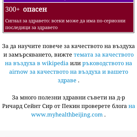
300+
опасен
Сигнал за здравето: всеки може да има по-сериозни
последици за здравето
За да научите повече за качеството на въздуха
и замърсяването, вижте
темата за качеството
на въздуха в wikipedia
или
ръководството на
airnow за качеството на въздуха и вашето
здраве
.
За много полезни здравни съвети на д-р
Ричард Сейнт Сир от Пекин проверете блога
на
www.myhealthbeijing.com
.