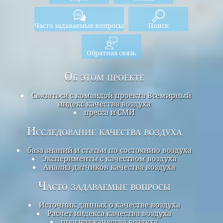
Часто задаваемые вопросы
Поиск
Обратная связь
Об этом проекте
Связаться с командой проекта Всемирный
индекс качества воздуха
пресса и СМИ
Исследование качества воздуха
база знаний и статьи по состоянию воздуха
Эксперименты с качеством воздуха
Анализ датчиков качества воздуха
Часто задаваемые вопросы
Источник данных о качестве воздуха
Расчет индекса качества воздуха
прогноз качества воздуха