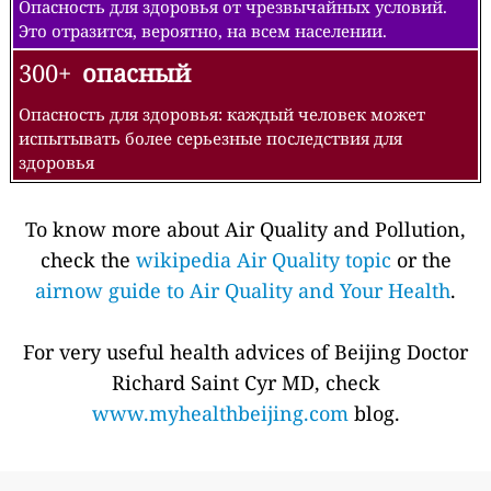
Опасность для здоровья от чрезвычайных условий.
Это отразится, вероятно, на всем населении.
300+
опасный
Опасность для здоровья: каждый человек может
испытывать более серьезные последствия для
здоровья
To know more about Air Quality and Pollution,
check the
wikipedia Air Quality topic
or the
airnow guide to Air Quality and Your Health
.
For very useful health advices of Beijing Doctor
Richard Saint Cyr MD, check
www.myhealthbeijing.com
blog.