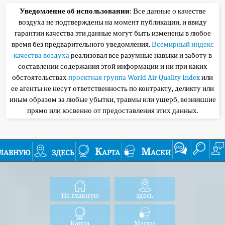
Уведомление об использовании
: Все данные о качестве
воздуха не подтверждены на момент публикации, и ввиду
гарантии качества эти данные могут быть изменены в любое
время без предварительного уведомления.
Всемирный индекс
качества воздуха
реализовал все разумные навыки и заботу в
составлении содержания этой информации и ни при каких
обстоятельствах
проектная группа World Air Quality Index
или
ее агенты не несут ответственность по контракту, деликту или
иным образом за любые убытки, травмы или ущерб, возникшие
прямо или косвенно от предоставления этих данных.
лавную
здесь
Карта
Маски
На главную
здесь
Карта
Маски