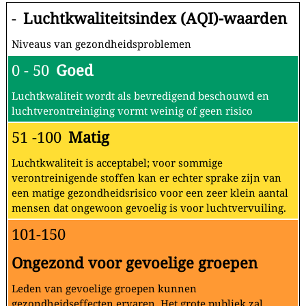
-
Luchtkwaliteitsindex (AQI)-waarden
Niveaus van gezondheidsproblemen
0 - 50
Goed
Luchtkwaliteit wordt als bevredigend beschouwd en
luchtverontreiniging vormt weinig of geen risico
51 -100
Matig
Luchtkwaliteit is acceptabel; voor sommige
verontreinigende stoffen kan er echter sprake zijn van
een matige gezondheidsrisico voor een zeer klein aantal
mensen dat ongewoon gevoelig is voor luchtvervuiling.
101-150
Ongezond voor gevoelige groepen
Leden van gevoelige groepen kunnen
gezondheidseffecten ervaren. Het grote publiek zal