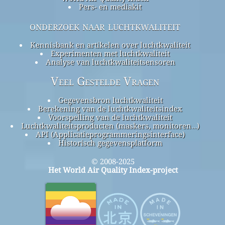
Pers- en mediakit
onderzoek naar luchtkwaliteit
Kennisbank en artikelen over luchtkwaliteit
Experimenten met luchtkwaliteit
Analyse van luchtkwaliteitsensoren
Veel Gestelde Vragen
Gegevensbron luchtkwaliteit
Berekening van de luchtkwaliteitsindex
Voorspelling van de luchtkwaliteit
Luchtkwaliteitsproducten (maskers, monitoren…)
API (Applicatieprogrammeringsinterface)
Historisch gegevensplatform
© 2008-2025
Het World Air Quality Index-project