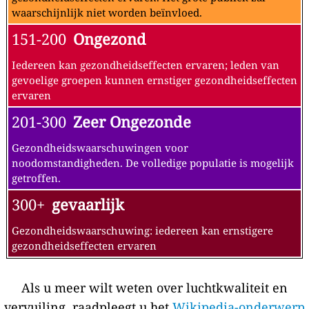
waarschijnlijk niet worden beïnvloed.
151-200
Ongezond
Iedereen kan gezondheidseffecten ervaren; leden van
gevoelige groepen kunnen ernstiger gezondheidseffecten
ervaren
201-300
Zeer Ongezonde
Gezondheidswaarschuwingen voor
noodomstandigheden. De volledige populatie is mogelijk
getroffen.
300+
gevaarlijk
Gezondheidswaarschuwing: iedereen kan ernstigere
gezondheidseffecten ervaren
Als u meer wilt weten over luchtkwaliteit en
vervuiling, raadpleegt u het
Wikipedia-onderwerp