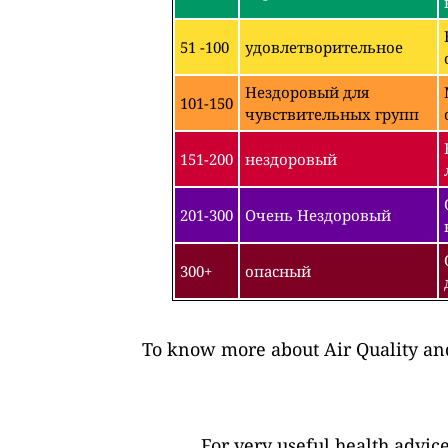
51 -100
удовлетворительное
Нездоровый для
101-150
чувствительных групп
151-200
нездоровый
201-300
Очень Нездоровый
300+
опасный
To know more about Air Quality and
For very useful health advic