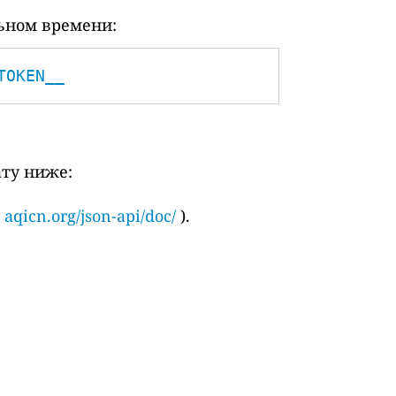
ьном времени:
TOKEN__
ату ниже:
и
aqicn.org/json-api/doc/
).