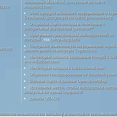
созданные MaxMind, доступные на сайте
здуха
maxmind.com.
Этот продукт включает информацию о гор
GeoNames, доступную на сайте geonames.org.
Открытая карта погоды в сочетании с
алгоритмом улучшения qweather™
Программа гражданских наблюдателей за
погодой
via
cwop.waqi.info
Содержит измененную информацию служб
маски,
мониторинга атмосферы Copernicus.
Некоторые иконки, созданные Freepik с сай
www.flaticon.com.
Некоторые иконки с сайта icons8.com
Обратное геокодирование от locationiq.com
Базовая карта и данные OpenStreetMap.
Идеальное место, чтобы насладиться чист
воздухом во время серфинга!
дизайн QUACO
латную ежемесячную рассылку и получайте уведомления 