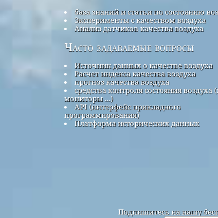
база знаний и статьи по состоянию во
Эксперименты с качеством воздуха
Анализ датчиков качества воздуха
Часто задаваемые вопросы
Источник данных о качестве воздуха
Расчет индекса качества воздуха
прогноз качества воздуха
средства контроля состояния воздуха (
мониторы ...)
API (интерфейс прикладного
программирования)
Платформа исторических данных
Подпишитесь на нашу бесп