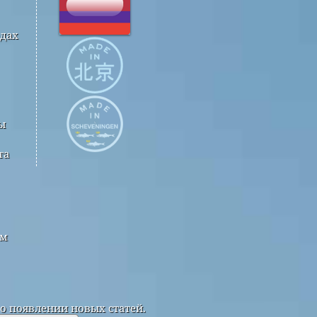
одах
ы
та
ым
о появлении новых статей.