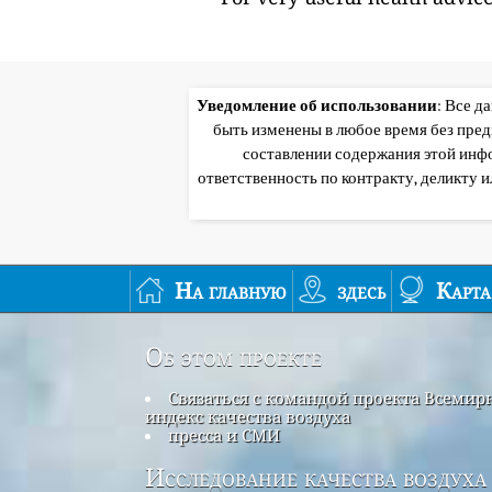
Уведомление об использовании
: Все д
быть изменены в любое время без пре
составлении содержания этой инф
ответственность по контракту, деликту 
На главную
здесь
Карта
Об этом проекте
Связаться с командой проекта Всеми
индекс качества воздуха
пресса и СМИ
Исследование качества воздуха