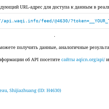
дующий URL-адрес для доступа к данным в реал
//api.waqi.info/feed/@4630/?token=__YOUR_
.
сможете получить данные, аналогичные результ
нформации об API посетите
сайты aqicn.org/api/
eau, Shijiazhuang (ID: H4630)