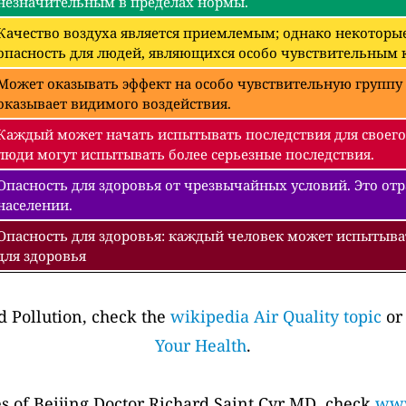
незначительным в пределах нормы.
Качество воздуха является приемлемым; однако некоторые
опасность для людей, являющихся особо чувствительным к
Может оказывать эффект на особо чувствительную группу 
оказывает видимого воздействия.
Каждый может начать испытывать последствия для своего
люди могут испытывать более серьезные последствия.
Опасность для здоровья от чрезвычайных условий. Это отра
населении.
Опасность для здоровья: каждый человек может испытыва
для здоровья
 Pollution, check the
wikipedia Air Quality topic
or
Your Health
.
es of Beijing Doctor Richard Saint Cyr MD, check
www