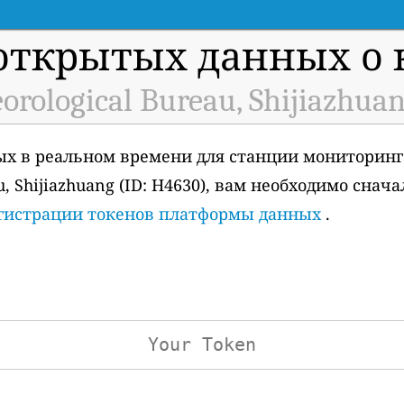
открытых данных о к
orological Bureau, Shijiazhua
ых в реальном времени для станции мониторинг
au, Shijiazhuang (ID: H4630), вам необходимо снач
гистрации токенов платформы данных
.