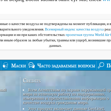
анные о качестве воздуха не подтверждены на момент публикации, и 
дварительного уведомления.
Всемирный индекс качества воздуха
реа
ормации и ни при каких обстоятельствах
проектная группа World Air 
или иным образом за любые убытки, травмы или ущерб, возникшие пр
данных.
Маски
Часто задаваемые вопросы
П
Credits
рный
Всем Агентствам по охране окружающей с
мира за отличную работу по поддержанию,
измерению и предоставлению информации о
качестве воздуха гражданам мира.
Этот продукт включает данные GeoLite2,