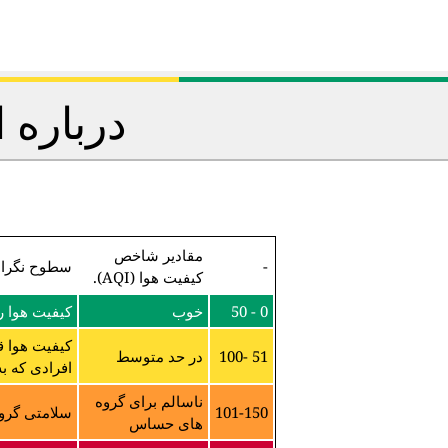
درباره 
مقادیر شاخص
-
سطوح نگرا
کیفیت هوا (AQI).
0 - 50
خوب
کیفیت هوا 
کیفیت هوا ق
51 -100
در حد متوسط
افرادی که ب
ناسالم برای گروه
101-150
سلامتی گروه
های حساس