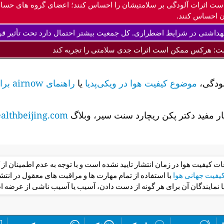
ست اثرات آلودگی بر سلامتیشان را احساس کنند؛ اعضای گروه های حس
 احساس کنند.
داشتی در شرایط اضطراری. کل جمعیت بیشتر احتمال دارد تحت تأثیر قرا
ت: هرکس ممکن است اثرات جدی سلامتی را تجربه کند
لودگی،
موضوع کیفیت هوا در ویکی‌پدیا
یا
راهنمای airnow برای کیفیت هوا و سلامت شما را
ر مفید دکتر پکن ریچارد سنت سیر، وبلاگ
lthbeijing.com
عات کیفیت هوا در زمان انتشار تایید نشده است و با توجه به عدم اطمینان 
فیت جهانی هوا
با استفاده از تمام مهارت ها و مراقبت های معقول در ان
یا نمایندگان آن برای هر گونه از دست دادن، آسیب یا آسیب ناشی از عرضه ا