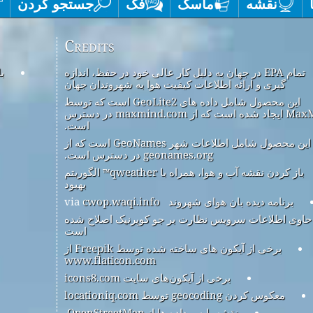
نقشه
ماسک
فک
جستجو کردن
Credits
تمام EPA در جهان به دلیل کار عالی خود در حفظ، اندازه
ب
گیری و ارائه اطلاعات کیفیت هوا به شهروندان جهان
این محصول شامل داده های GeoLite2 است که توسط
MaxMind ایجاد شده است که از maxmind.com در دسترس
است.
این محصول شامل اطلاعات شهر GeoNames است که از
geonames.org در دسترس است.
باز کردن نقشه آب و هوا، همراه با qweather™ الگوریتم
بهبود
برنامه دیده بان هوای شهروند
via
cwop.waqi.info
حاوی اطلاعات سرویس نظارت بر جو کوپرنیک اصلاح شده
است
برخی از آیکون های ساخته شده توسط Freepik از
www.flaticon.com
برخی از آیکون‌های سایت icons8.com
معکوس کردن geocoding توسط locationiq.com
نقشه پایه و داده ها از OpenStreetMap.