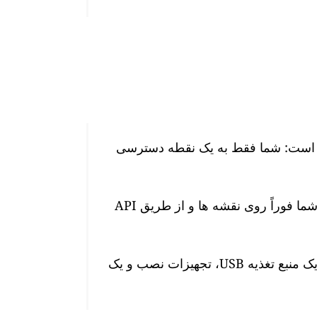
 هوا GAIA ما بسیار آسان است: شما فقط به یک نقطه دسترسی
پس از اتصال، سطوح آلودگی هوا در زمان واقعی شما فوراً روی نقشه ها و از طریق API
این ایستگاه دارای یک کابل برق 10 متری ضد آب، یک منبع تغذیه USB، تجهیزات نصب و یک