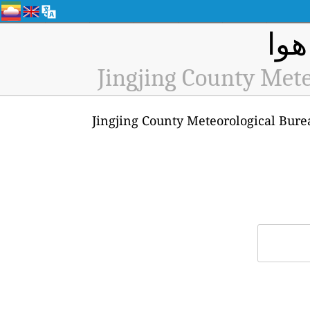
Jingjing County Mete
ه پایش کیفیت هوای Jingjing County Meteorological Bureau, Shijiazhuang (ID: