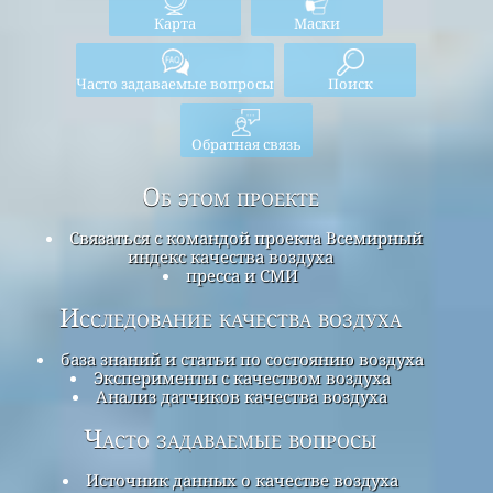
Карта
Маски
Часто задаваемые вопросы
Поиск
Обратная связь
Об этом проекте
Связаться с командой проекта Всемирный
индекс качества воздуха
пресса и СМИ
Исследование качества воздуха
база знаний и статьи по состоянию воздуха
Эксперименты с качеством воздуха
Анализ датчиков качества воздуха
Часто задаваемые вопросы
Источник данных о качестве воздуха