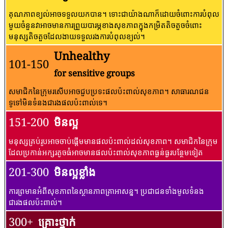
គុណភាពខ្យល់អាចទទួលយកបាន។ ទោះជាយ៉ាងណាក៏ដោយចំពោះការបំពុល
មួយចំនួនវាអាចមានការព្រួយបារម្ភខាងសុខភាពក្នុងកម្រិតតិចតួចចំពោះ
មនុស្សតិចតួចដែលងាយទទួលរងការបំពុលខ្យល់។
Unhealthy
101-150
for sensitive groups
សមាជិកនៃក្រុមរសើបអាចជួបប្រទះផលប៉ះពាល់សុខភាព។ សាធារណជន​
ទូទៅ​មិន​ទំនង​ជា​រង​ផល​ប៉ះពាល់​ទេ។
151-200
មិនល្អ
មនុស្សគ្រប់រូបអាចចាប់ផ្តើមមានផលប៉ះពាល់ដល់សុខភាព។ សមាជិកនៃក្រុម
ដែលប្រកាន់អក្សរតូចធំអាចមានផលប៉ះពាល់សុខភាពធ្ងន់ធ្ងរបន្ថែមទៀត
201-300
មិនល្អខ្លាំង
ការព្រមានអំពីសុខភាពនៃស្ថានភាពគ្រាអាសន្ន។ ប្រជាជនទាំងមូលទំនង
ជារងផលប៉ះពាល់។
300+
គ្រោះថ្នាក់