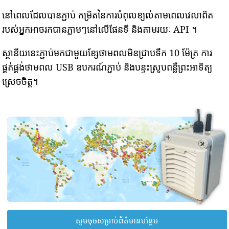
នៅពេលដែលបានភ្ជាប់ កម្រិតនៃការបំពុលខ្យល់តាមពេលវេលាពិត
របស់អ្នកអាចរកបានភ្លាមៗនៅលើផែនទី និងតាមរយៈ API ។
ស្ថានីយនេះភ្ជាប់មកជាមួយខ្សែថាមពលមិនជ្រាបទឹក 10 ម៉ែត្រ ការ
ផ្គត់ផ្គង់ថាមពល USB ឧបករណ៍ភ្ជាប់ និងបន្ទះស្រូបពន្លឺព្រះអាទិត្យ
ស្រេចចិត្ត។
សូមចុចសម្រាប់ព័ត៌មានបន្ថែម