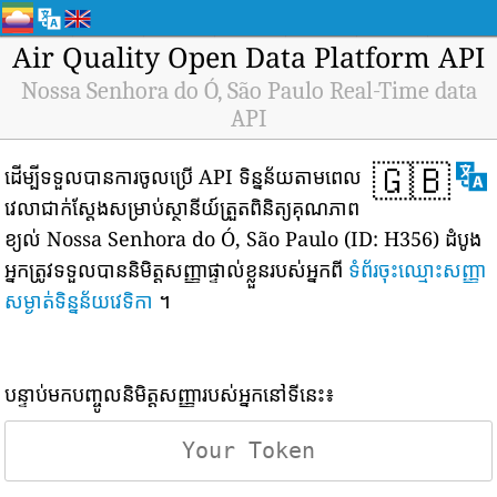
Air Quality Open Data Platform API
Nossa Senhora do Ó, São Paulo Real-Time data
API
🇬🇧
ដើម្បីទទួលបានការចូលប្រើ API ទិន្នន័យតាមពេល
វេលាជាក់ស្តែងសម្រាប់ស្ថានីយ៍ត្រួតពិនិត្យគុណភាព
ខ្យល់ Nossa Senhora do Ó, São Paulo (ID: H356) ដំបូង
អ្នកត្រូវទទួលបាននិមិត្តសញ្ញាផ្ទាល់ខ្លួនរបស់អ្នកពី
ទំព័រចុះឈ្មោះសញ្ញា
សម្ងាត់ទិន្នន័យវេទិកា
។
បន្ទាប់មកបញ្ចូលនិមិត្តសញ្ញារបស់អ្នកនៅទីនេះ៖