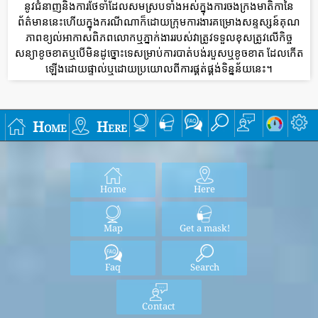
នូវជំនាញនិងការថែទាំដែលសមស្របទាំងអស់ក្នុងការចងក្រងមាតិកានៃ
ព័ត៌មាននេះហើយក្នុងករណីណាក៏ដោយក្រុមការងារគម្រោងសន្ទស្សន៍គុណ
ភាពខ្យល់អាកាសពិភពលោកឬភ្នាក់ងាររបស់វាត្រូវទទួលខុសត្រូវលើកិច្ច
សន្យាខូចខាតឬបើមិនដូច្នោះទេសម្រាប់ការបាត់បង់របួសឬខូចខាត ដែលកើត
ឡើងដោយផ្ទាល់ឬដោយប្រយោលពីការផ្គត់ផ្គង់ទិន្នន័យនេះ។
Home
Here
Home
Here
Map
Get a mask!
Faq
Search
Contact