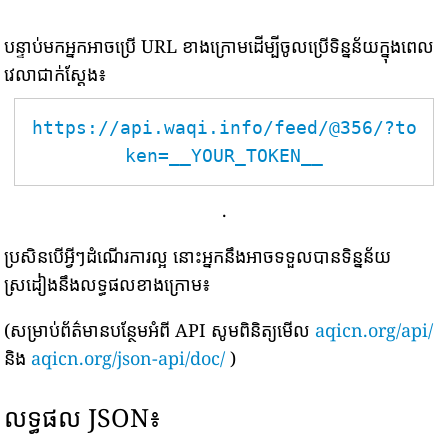
បន្ទាប់មកអ្នកអាចប្រើ URL ខាងក្រោមដើម្បីចូលប្រើទិន្នន័យក្នុងពេល
វេលាជាក់ស្តែង៖
https://api.waqi.info/feed/@356/?to
ken=__YOUR_TOKEN__
.
ប្រសិនបើអ្វីៗដំណើរការល្អ នោះអ្នកនឹងអាចទទួលបានទិន្នន័យ
ស្រដៀងនឹងលទ្ធផលខាងក្រោម៖
(សម្រាប់ព័ត៌មានបន្ថែមអំពី API សូមពិនិត្យមើល
aqicn.org/api/
និង
aqicn.org/json-api/doc/
)
លទ្ធផល JSON៖