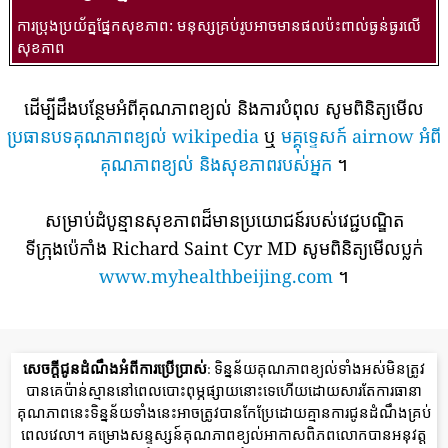
ការប្រុងប្រយ័ត្នផ្នែកសុខភាព: មនុស្សគ្រប់រូបអាចមានផលប៉ះពាល់ធ្ងន់ធ្ងរលើ
សុខភាព
ដើម្បីដឹងបន្ថែមអំពីគុណភាពខ្យល់ និងការបំពុល សូមពិនិត្យមើល
ប្រធានបទគុណភាពខ្យល់ wikipedia
ឬ
មគ្គុទ្ទេសក៍ airnow អំពី
គុណភាពខ្យល់ និងសុខភាពរបស់អ្នក
។
សម្រាប់ដំបូន្មានសុខភាពដ៏មានប្រយោជន៍របស់វេជ្ជបណ្ឌិត
ទីក្រុងប៉េកាំង Richard Saint Cyr MD សូមពិនិត្យមើលប្លក់
www.myhealthbeijing.com
។
សេចក្តីជូនដំណឹងអំពីការប្រើប្រាស់
: ទិន្នន័យគុណភាពខ្យល់ទាំងអស់មិនត្រូវ
បានគេប៉ាន់ស្មាននៅពេលបោះពុម្ភផ្សាយនោះទេហើយដោយសារតែការធានា
គុណភាពនេះទិន្នន័យទាំងនេះអាចត្រូវបានកែប្រែដោយគ្មានការជូនដំណឹងគ្រប់
ពេលវេលា។ គម្រោងសន្ទស្សន៍គុណភាពខ្យល់អាកាសពិភពលោកបានអនុវត្ត