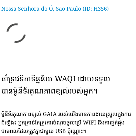
Nossa Senhora do Ó, São Paulo (ID: H356)
គាំទ្រវេទិកាទិន្នន័យ WAQI ដោយទទួល
បានម៉ូនីទ័រគុណភាពខ្យល់របស់អ្នក។
ម៉ូនីទ័រគុណភាពខ្យល់ GAIA របស់យើងមានភាពងាយស្រួលក្នុងការ
ដំឡើង៖ អ្នកគ្រាន់តែត្រូវការចំណុចចូលប្រើ WIFI និងការផ្គត់ផ្គង់
ថាមពលដែលត្រូវគ្នាជាមួយ USB ប៉ុណ្ណោះ។