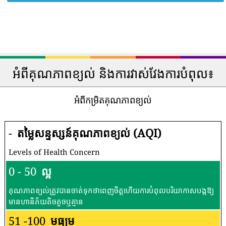
អំពីគុណភាពខ្យល់ និងការវាស់វែងការបំពុល៖
អំពីកម្រិតគុណភាពខ្យល់
-
តម្លៃសន្ទស្សន៍គុណភាពខ្យល់ (AQI)
Levels of Health Concern
0 - 50
ល្អ
គុណភាពខ្យល់ត្រូវបានចាត់ទុកថាពេញចិត្តហើយការបំពុលបរិយាកាសបង្កឱ្យ
មានហានិភ័យតិចតួចឬគ្មាន
51 -100
មធ្យម