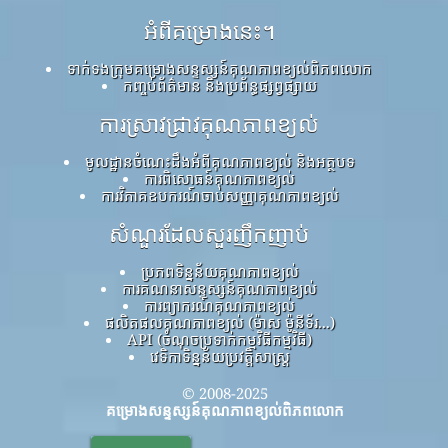
អំពីគម្រោងនេះ។
ទាក់ទងក្រុមគម្រោងសន្ទស្សន៍គុណភាពខ្យល់ពិភពលោក
កញ្ចប់ព័ត៌មាន និងប្រព័ន្ធផ្សព្វផ្សាយ
ការស្រាវជ្រាវគុណភាពខ្យល់
មូលដ្ឋានចំណេះដឹងអំពីគុណភាពខ្យល់ និងអត្ថបទ
ការពិសោធន៍គុណភាពខ្យល់
ការវិភាគឧបករណ៍ចាប់សញ្ញាគុណភាពខ្យល់
សំណួរដែលសួរញឹកញាប់
ប្រភពទិន្នន័យគុណភាពខ្យល់
ការគណនាសន្ទស្សន៍គុណភាពខ្យល់
ការព្យាករណ៍គុណភាពខ្យល់
ផលិតផលគុណភាពខ្យល់ (ម៉ាស ម៉ូនីទ័រ...)
API (ចំណុចប្រទាក់កម្មវិធីកម្មវិធី)
វេទិកាទិន្នន័យប្រវត្តិសាស្ត្រ
© 2008-2025
គម្រោងសន្ទស្សន៍គុណភាពខ្យល់ពិភពលោក