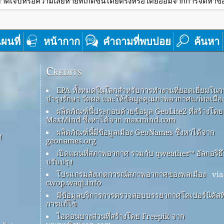
าดเจ็บหรือความเสียหายที่เกิดขึ้นโดยตรงหรือโดยอ้อมจากการจัดหาข้อม
ผนที่
หน้ากาก
คำถามที่พบบ่อย
ค้นหา
Credits
EPA ทั้งหมดในโลกสำหรับการทำงานที่ยอดเยี่ยมในก
บำรุงรักษา วัดผล และให้ข้อมูลคุณภาพอากาศแก่พลเมือ
ผลิตภัณฑ์นี้ประกอบด้วยข้อมูล GeoLite2 ที่สร้างโดย
MaxMind ซึ่งหาได้จาก maxmind.com
ผลิตภัณฑ์นี้มีข้อมูลเมือง GeoNames ซึ่งหาได้จาก
ศ
geonames.org
เปิดแผนที่สภาพอากาศ รวมกับ qweather™ อัลกอริธ
ปรับปรุง
โปรแกรมสังเกตการณ์สภาพอากาศของพลเมือง
via
cwop.waqi.info
มีข้อมูลบริการการตรวจสอบบรรยากาศโคเปอร์นิคัสที่
การแก้ไข
ไอคอนบางส่วนที่สร้างโดย Freepik จาก