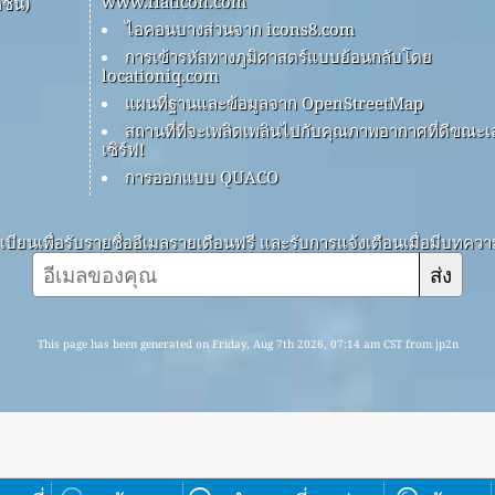
www.flaticon.com
ชัน)
ไอคอนบางส่วนจาก icons8.com
การเข้ารหัสทางภูมิศาสตร์แบบย้อนกลับโดย
locationiq.com
แผนที่ฐานและข้อมูลจาก OpenStreetMap
สถานที่ที่จะเพลิดเพลินไปกับคุณภาพอากาศที่ดีขณะเ
เซิร์ฟ!
การออกแบบ QUACO
บียนเพื่อรับรายชื่ออีเมลรายเดือนฟรี และรับการแจ้งเตือนเมื่อมีบทคว
ส่ง
This page has been generated on Friday, Aug 7th 2026, 07:14 am CST from jp2n