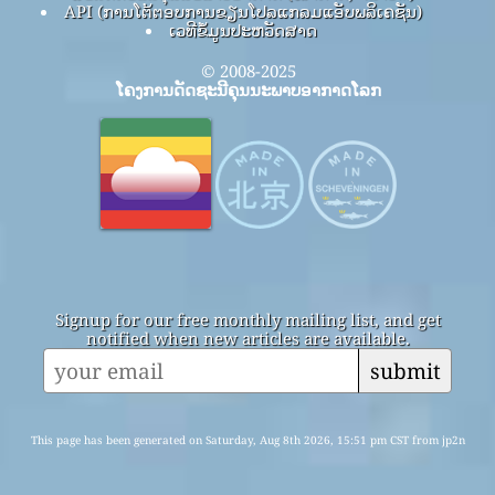
API (ການໂຕ້ຕອບການຂຽນໂປລແກລມແອັບພລິເຄຊັນ)
ເວທີຂໍ້ມູນປະຫວັດສາດ
© 2008-2025
ໂຄງການດັດຊະນີຄຸນນະພາບອາກາດໂລກ
Signup for our free monthly mailing list, and get
notified when new articles are available.
submit
This page has been generated on Saturday, Aug 8th 2026, 15:51 pm CST from jp2n