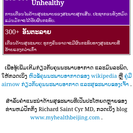
Unhealthy
ການເຕືອນໄພດ້ານສຸຂະພາບຂອງສະພາບສຸກເສີນ. ປະຊາກອນທັງຫມົດ
ແມ່ນມັກຈະໄດ້ຮັບຜົນກະທົບ.
300+
ອັນຕະລາຍ
ເຕືອນດ້ານສຸຂະພາບ: ທຸກໆຄົນອາດຈະມີຜົນກະທົບທາງສຸຂະພາບທີ່
ຮ້າຍແຮງກວ່າເກົ່າ
ເພື່ອຮູ້ເພີ່ມເຕີມກ່ຽວກັບຄຸນນະພາບອາກາດ ແລະມົນລະພິດ,
ໃຫ້ກວດເບິ່ງ
ຫົວຂໍ້ຄຸນນະພາບອາກາດຂອງ wikipedia
ຫຼື
ຄູ່ມື
airnow ກ່ຽວກັບຄຸນນະພາບອາກາດ ແລະສຸຂະພາບຂອງເຈົ້າ
.
ສໍາລັບຄໍາແນະນໍາດ້ານສຸຂະພາບທີ່ເປັນປະໂຫຍດຫຼາຍຂອງ
ທ່ານຫມໍປັກກິ່ງ Richard Saint Cyr MD, ກວດເບິ່ງ blog
www.myhealthbeijing.com
.