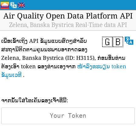
Air Quality Open Data Platform API
Zelena, Banska Bystrica Real-Time data API
🇬🇧
ເພື່ອເຂົ້າເຖິງ API ຂໍ້ມູນແບບສົດໆສຳລັບ
ສະຖານີຕິດຕາມຄຸນນະພາບອາກາດຂອງ
Zelena, Banska Bystrica (ID: H3115), ກ່ອນອື່ນທ່ານ
ຕ້ອງເອົາ token ຂອງທ່ານເອງຈາກ
ໜ້າລົງທະບຽນ token
ຂໍ້ມູນເວທີ
.
ຈາກນັ້ນໃສ່ໂທເຄັນຂອງເຈົ້າທີ່ນີ້: