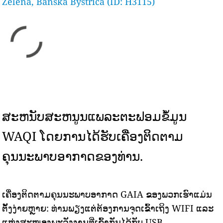
Zelena, Banska Bystrica (ID: H3115)
ສະຫນັບສະຫນູນແພລະຕະຟອມຂໍ້ມູນ
WAQI ໂດຍການໄດ້ຮັບເຄື່ອງຕິດຕາມ
ຄຸນນະພາບອາກາດຂອງທ່ານ.
ເຄື່ອງຕິດຕາມຄຸນນະພາບອາກາດ GAIA ຂອງພວກເຮົາແມ່ນ
ຕັ້ງງ່າຍຫຼາຍ: ທ່ານພຽງແຕ່ຕ້ອງການຈຸດເຂົ້າເຖິງ WIFI ແລະ
ແຫຼ່ງສະໜອງພະລັງງານທີ່ເຂົ້າກັນໄດ້ກັບ USB.