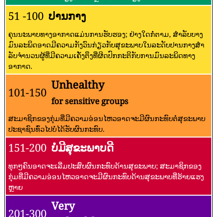
51 -100
ປານກາງ
ຄຸນນະພາບທາງອາກາດແມ່ນການຮັບຮອງ; ຢ່າງໃດກໍ່ຕາມ, ສໍາລັບບາງ
ມົນລະພິດອາດມີຄວາມກັງວົນກ່ຽວກັບສຸຂະພາບໃນລະດັບປານກາງສໍາ
ລັບຈໍານວນຜູ້ທີ່ມີຄວາມເຄັ່ງຕຶງທີ່ຜິດປົກກະຕິກັບການມົນລະພິດທາງ
ອາກາດ.
Unhealthy
101-150
for sensitive groups
ສະມາຊິກຂອງກຸ່ມທີ່ມີຄວາມອ່ອນໄຫວອາດຈະມີຜົນກະທົບຕໍ່ສຸຂະພາບ
ປະຊາຊົນທົ່ວໄປບໍ່ໄດ້ຮັບຜົນກະທົບ.
151-200
ບໍ່ມີສຸຂະພາບດີ
ທຸກໆຄົນອາດຈະເລີ່ມປະສົບຜົນກະທົບດ້ານສຸຂະພາບ; ສະມາຊິກຂອງ
ກຸ່ມທີ່ມີຄວາມອ່ອນໄຫວອາດຈະມີຜົນກະທົບດ້ານສຸຂະພາບທີ່ຮ້າຍແຮງ
ຫຼາຍ
Very
201-300