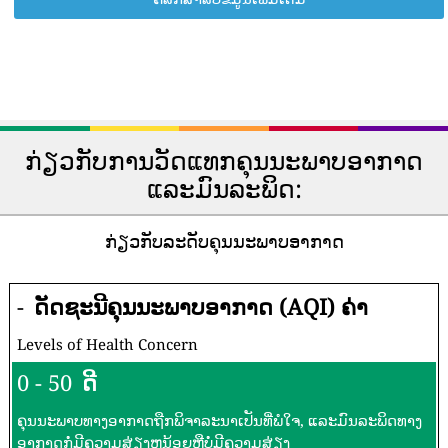
ກ່ຽວກັບການວັດແທກຄຸນນະພາບອາກາດ
ແລະມົນລະພິດ:
ກ່ຽວກັບລະດັບຄຸນນະພາບອາກາດ
-
ດັດຊະນີຄຸນນະພາບອາກາດ (AQI) ຄ່າ
Levels of Health Concern
0 - 50
ດີ
ຄຸນນະພາບທາງອາກາດຖືກພິຈາລະນາເປັນທີ່ພໍໃຈ, ແລະມົນລະພິດທາງ
ອາກາດກໍ່ມີຄວາມສ່ຽງຫນ້ອຍຫຼືບໍ່ມີຄວາມສ່ຽງ