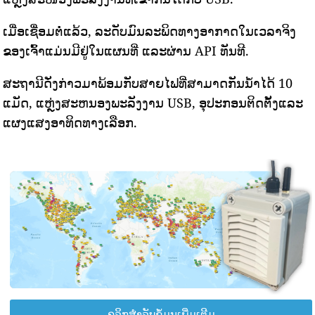
ເມື່ອເຊື່ອມຕໍ່ແລ້ວ, ລະດັບມົນລະພິດທາງອາກາດໃນເວລາຈິງ
ຂອງເຈົ້າແມ່ນມີຢູ່ໃນແຜນທີ່ ແລະຜ່ານ API ທັນທີ.
ສະຖານີດັ່ງກ່າວມາພ້ອມກັບສາຍໄຟທີ່ສາມາດກັນນ້ໍາໄດ້ 10
ແມັດ, ແຫຼ່ງສະຫນອງພະລັງງານ USB, ອຸປະກອນຕິດຕັ້ງແລະ
ແຜງແສງອາທິດທາງເລືອກ.
ຄລິກສຳລັບຂໍ້ມູນເພີ່ມເຕີມ