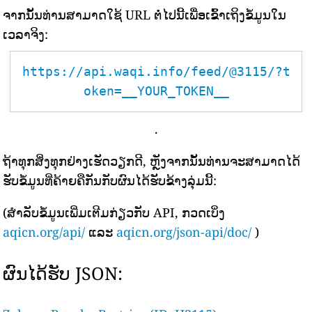
ຈາກນັ້ນທ່ານສາມາດໃຊ້ URL ຕໍ່ໄປນີ້ເພື່ອເຂົ້າເຖິງຂໍ້ມູນໃນ
ເວລາຈິງ:
https://api.waqi.info/feed/@3115/?t
oken=__YOUR_TOKEN__
.
ຖ້າທຸກສິ່ງທຸກຢ່າງເຮັດວຽກດີ, ຫຼັງຈາກນັ້ນທ່ານຈະສາມາດໄດ້
ຮັບຂໍ້ມູນທີ່ຄ້າຍຄືກັນກັບຜົນໄດ້ຮັບຂ້າງລຸ່ມນີ້:
(ສຳລັບຂໍ້ມູນເພີ່ມເຕີມກ່ຽວກັບ API, ກວດເບິ່ງ
aqicn.org/api/
ແລະ
aqicn.org/json-api/doc/
)
ຜົນໄດ້ຮັບ JSON: