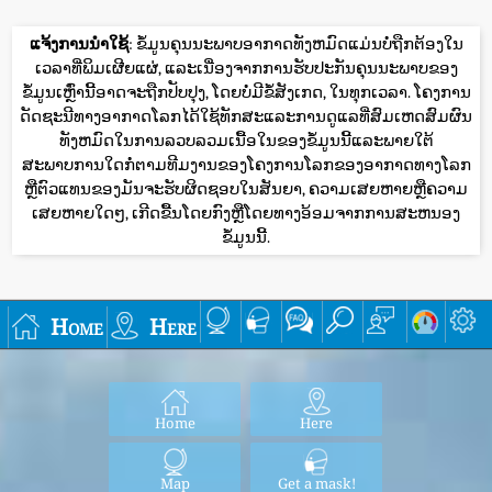
ແຈ້ງການນໍາໃຊ້
: ຂໍ້ມູນຄຸນນະພາບອາກາດທັງຫມົດແມ່ນບໍ່ຖືກຕ້ອງໃນ
ເວລາທີ່ພິມເຜີຍແຜ່, ແລະເນື່ອງຈາກການຮັບປະກັນຄຸນນະພາບຂອງ
ຂໍ້ມູນເຫຼົ່ານີ້ອາດຈະຖືກປັບປຸງ, ໂດຍບໍ່ມີຂໍ້ສັງເກດ, ໃນທຸກເວລາ. ໂຄງການ
ດັດຊະນີທາງອາກາດໂລກໄດ້ໃຊ້ທັກສະແລະການດູແລທີ່ສົມເຫດສົມຜົນ
ທັງຫມົດໃນການລວບລວມເນື້ອໃນຂອງຂໍ້ມູນນີ້ແລະພາຍໃຕ້
ສະພາບການໃດກໍ່ຕາມທີມງານຂອງໂຄງການໂລກຂອງອາກາດທາງໂລກ
ຫຼືຕົວແທນຂອງມັນຈະຮັບຜິດຊອບໃນສັນຍາ, ຄວາມເສຍຫາຍຫຼືຄວາມ
ເສຍຫາຍໃດໆ, ເກີດຂື້ນໂດຍກົງຫຼືໂດຍທາງອ້ອມຈາກການສະຫນອງ
ຂໍ້ມູນນີ້.
Home
Here
Home
Here
Map
Get a mask!