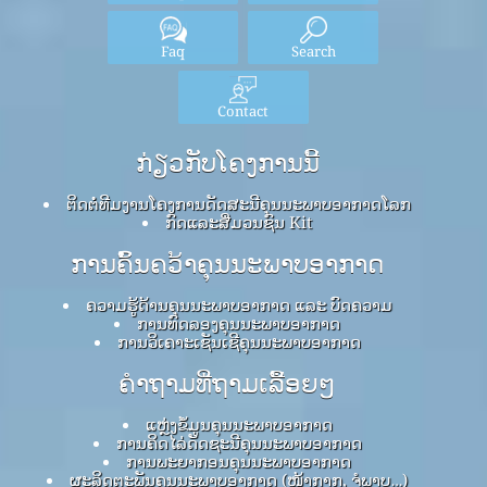
Faq
Search
Contact
ກ່ຽວກັບໂຄງການນີ້
ຕິດຕໍ່ທີມງານໂຄງການດັດສະນີຄຸນນະພາບອາກາດໂລກ
ກົດ​ແລະ​ສື່​ມວນ​ຊົນ Kit
ການຄົ້ນຄວ້າຄຸນນະພາບອາກາດ
ຄວາມຮູ້ດ້ານຄຸນນະພາບອາກາດ ແລະ ບົດຄວາມ
ການທົດລອງຄຸນນະພາບອາກາດ
ການວິເຄາະເຊັນເຊີຄຸນນະພາບອາກາດ
ຄໍາຖາມທີ່ຖາມເລື້ອຍໆ
ແຫຼ່ງຂໍ້ມູນຄຸນນະພາບອາກາດ
ການຄິດໄລ່ດັດຊະນີຄຸນນະພາບອາກາດ
ການພະຍາກອນຄຸນນະພາບອາກາດ
ຜະລິດຕະພັນຄຸນນະພາບອາກາດ (ໜ້າກາກ, ຈໍພາບ…)