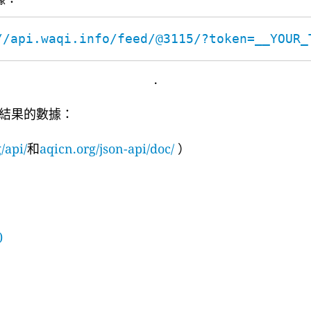
//api.waqi.info/feed/@3115/?token=__YOUR_
.
結果的數據：
/api/
和
aqicn.org/json-api/doc/
）
)