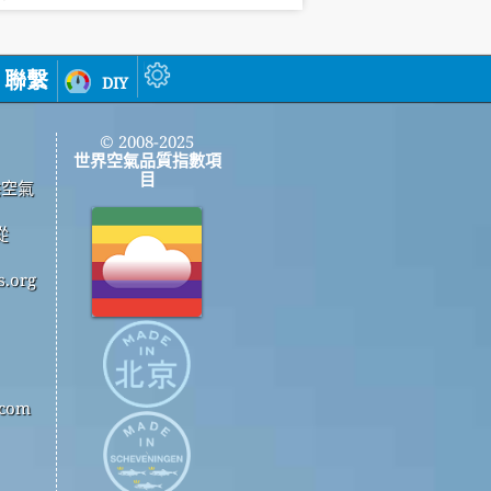
聯繫
diy
© 2008-2025
世界空氣品質指數項
目
供空氣
從
.org
com