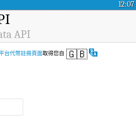
12:07
I
ata API
🇬🇧
平台代幣註冊頁面
取得您自