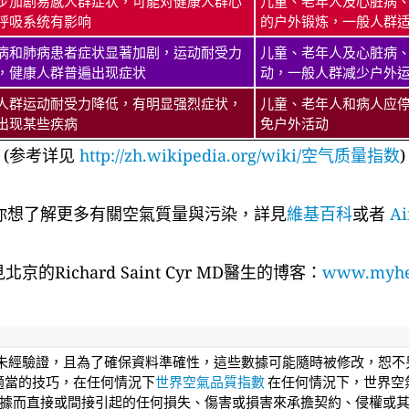
步加剧易感人群症状，可能对健康人群心
儿童、老年人及心脏病
呼吸系统有影响
的户外锻炼，一般人群
病和肺病患者症状显著加剧，运动耐受力
儿童、老年人及心脏病
，健康人群普遍出现症状
动，一般人群减少户外
人群运动耐受力降低，有明显强烈症状，
儿童、老年人和病人应
出现某些疾病
免户外活动
(参考详见
http://zh.wikipedia.org/wiki/空气质量指数
)
你想了解更多有關空氣質量與污染，詳見
維基百科
或者
Ai
京的Richard Saint Cyr MD醫生的博客：
www.myhea
均未經驗證，且為了確保資料準確性，這些數據可能隨時被修改，恕
適當的技巧，在任何情況下
世界空氣品質指數
在任何情況下，世界空
據而直接或間接引起的任何損失、傷害或損害來承擔契約、侵權或