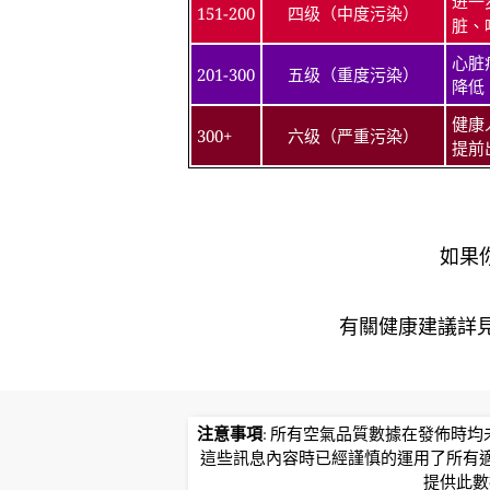
进一
151-200
四级（中度污染）
脏、
心脏
201-300
五级（重度污染）
降低
健康
300+
六级（严重污染）
提前
如果
有關健康建議詳​​見北
注意事項
: 所有空氣品質數據在發佈時
這些訊息內容時已經謹慎的運用了所有
提供此數