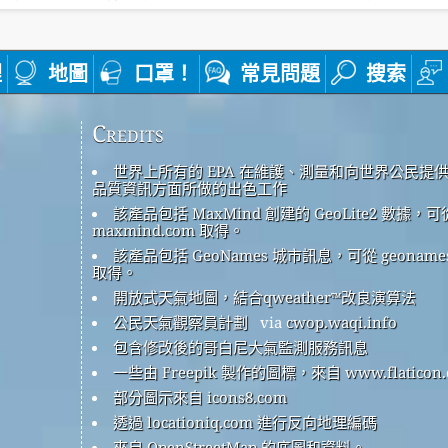
裡
地圖
口罩！
常見問題
搜索
Credits
世界上所有的 EPA 在維護、測量和向世界公民提
品質資訊方面所做的出色工作
該產品包括 MaxMind 創建的 GeoLite2 數據，可
maxmind.com 取得。
該產品包括 GeoNames 城市訊息，可從 geonames
取得。
開放式天氣地圖，結合qweather™改良演算法
公民天氣觀察員計劃
via
cwop.waqi.info
包含修改後的哥白尼大氣監測服務訊息
一些由 Freepik 製作的圖標，來自 www.flaticon.
部分圖示來自 icons8.com
透過 locationiq.com 進行反向地理編碼
來自 OpenStreetMap 的底圖和資料。