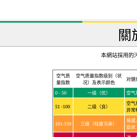
關
本網站採用的污
空气质
空气质量指数级别（状
对健
量指数
况）及表示颜色
0 - 50
一级（优）
空气
空气
51 -100
二级（良）
异常
易感
101-150
三级（轻度污染）
症状