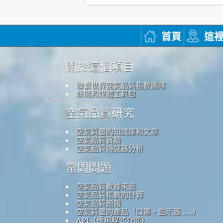
首頁
這
關於這個項目
聯繫世界空氣品質指數團隊
新聞和媒體工具包
空氣品質研究
空氣質量的知識庫和文章
空氣品質實驗
空氣品質傳感器分析
常問問題
空氣品質數據來源
空氣品質指數的計算
空氣品質預報
空氣質量的產品（口罩，監示器......）
API（應用程式介面）