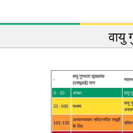
वायु 
वायु गुणवत्ता सूचकांक
-
स्वास्
(एक्यूआई) मान
0 - 50
अच्छा
वायु 
वायु ग
51 -100
मध्यम
असामा
अस्वास्थ्यकर संवेदनशील समूहों
101-150
संवेद
के लिए