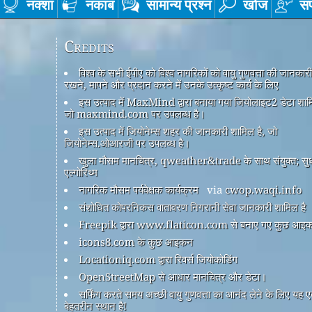
नक्शा
नकाब
सामान्य प्रश्न
खोज
सं
Credits
विश्व के सभी ईपीए को विश्व नागरिकों को वायु गुणवत्ता की जानकार
रखने, मापने और प्रदान करने में उनके उत्कृष्ट कार्य के लिए
इस उत्पाद में MaxMind द्वारा बनाया गया जियोलाइट2 डेटा शामि
जो maxmind.com पर उपलब्ध है।
इस उत्पाद में जियोनेम्स शहर की जानकारी शामिल है, जो
जियोनेम्स.ओआरजी पर उपलब्ध है।
खुला मौसम मानचित्र, qweather&trade के साथ संयुक्त; सु
एल्गोरिथ्म
नागरिक मौसम पर्यवेक्षक कार्यक्रम
via
cwop.waqi.info
संशोधित कोपरनिकस वातावरण निगरानी सेवा जानकारी शामिल है
Freepik द्वारा www.flaticon.com से बनाए गए कुछ आइ
icons8.com के कुछ आइकन
Locationiq.com द्वारा रिवर्स जियोकोडिंग
OpenStreetMap से आधार मानचित्र और डेटा।
सर्फिंग करते समय अच्छी वायु गुणवत्ता का आनंद लेने के लिए यह 
बेहतरीन स्थान है!