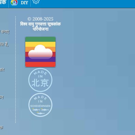
पर्क
diy
© 2008-2025
विश्व वायु गुणवत्ता सूचकांक
परियोजना
ी बनाए
ल है,
धार
कन
एक