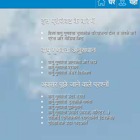
घर
यहाँ
इस प्रोजेक्ट के बारे में
विश्व वायु गुणवत्ता सूचकांक परियोजना टीम से संपर्क करें
प्रेस और मीडिया किट
वायु गुणवत्ता अनुसंधान
वायु गुणवत्ता ज्ञानकोष और लेख
वायु गुणवत्ता प्रयोग
वायु गुणवत्ता सेंसर विश्लेषण
अक्सर पूछे जाने वाले प्रश्नों
वायु गुणवत्ता डेटा स्रोत
वायु गुणवत्ता सूचकांक गणना
वायु गुणवत्ता पूर्वानुमान
वायु गुणवत्ता उत्पाद (मास्क, मॉनिटर...)
एपीआई (एप्लिकेशन प्रोग्रामिंग इंटरफ़ेस)
ऐतिहासिक डेटा प्लेटफ़ॉर्म