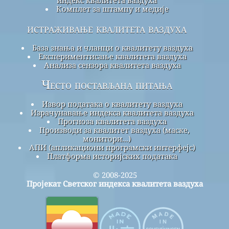
Комплет за штампу и медије
истраживање квалитета ваздуха
База знања и чланци о квалитету ваздуха
Експериментисање квалитета ваздуха
Анализа сензора квалитета ваздуха
Често постављана питања
Извор података о квалитету ваздуха
Израчунавање индекса квалитета ваздуха
Прогноза квалитета ваздуха
Производи за квалитет ваздуха (маске,
монитори...)
АПИ (апликациони програмски интерфејс)
Платформа историјских података
© 2008-2025
Пројекат Светског индекса квалитета ваздуха