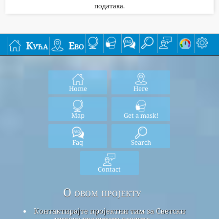
података.
Кућа
Ево
Home
Here
Map
Get a mask!
Faq
Search
Contact
О овом пројекту
Контактирајте пројектни тим за Светски
индекс квалитета ваздуха