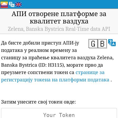
АПИ отворене платформе за
квалитет ваздуха
Zelena, Banska Bystrica Real-Time data API
🇬🇧
Да бисте добили приступ АПИ-ју
података у реалном времену за
станицу за праћење квалитета ваздуха Zelena,
Banska Bystrica (ID: H3115), морате прво да
преузмете сопствени токен са
странице за
регистрацију токена на платформи података
.
Затим унесите свој токен овде: