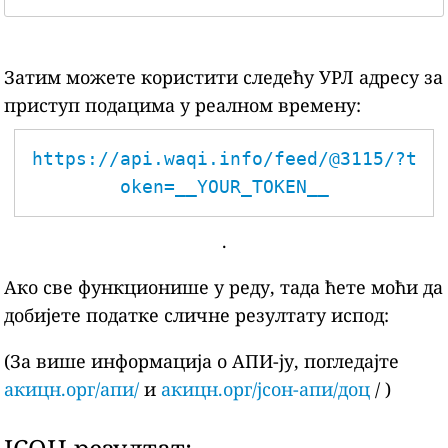
Затим можете користити следећу УРЛ адресу за
приступ подацима у реалном времену:
https://api.waqi.info/feed/@3115/?t
oken=__YOUR_TOKEN__
.
Ако све функционише у реду, тада ћете моћи да
добијете податке сличне резултату испод:
(За више информација о АПИ-ју, погледајте
акицн.орг/апи/
и
акицн.орг/јсон-апи/доц
/ )