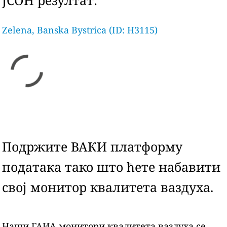
ЈСОН резултат:
Zelena, Banska Bystrica (ID: H3115)
Подржите ВАКИ платформу
података тако што ћете набавити
свој монитор квалитета ваздуха.
Наши ГАИА монитори квалитета ваздуха се