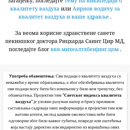
загађењу, погледајте
тему на википедији о
квалитету ваздуха
или
Аирнов водичу за
квалитет ваздуха и ваше здравље
.
За веома корисне здравствене савете
пекиншког доктора Рицхарда Саинт Цир МД,
погледајте блог
ввв.михеалтхбеијинг.цом
.
Употреба обавештења
: Сви подаци о квалитету ваздуха су
неважећи у време објављивања, а због обезбеђивања квалитета
ови подаци могу бити без измењени у било ком тренутку, без
обавештења. Пројектни тим
"Светског индекса квалитета
ваздуха"
је уложио разуман напор и бригу приликом
састављања садржаја ових информација и пројектни тим или
његови агенти, ни под каквим околностима неће бити
одговорни због било каквог губитка, повреде или оштећења
која настају директно или индиректно из коришћења ових