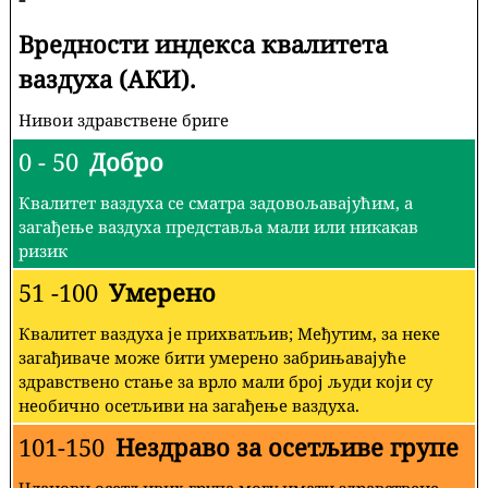
Вредности индекса квалитета
ваздуха (АКИ).
Нивои здравствене бриге
0 - 50
Добро
Квалитет ваздуха се сматра задовољавајућим, а
загађење ваздуха представља мали или никакав
ризик
51 -100
Умерено
Квалитет ваздуха је прихватљив; Међутим, за неке
загађиваче може бити умерено забрињавајуће
здравствено стање за врло мали број људи који су
необично осетљиви на загађење ваздуха.
101-150
Нездраво за осетљиве групе
Чланови осетљивих група могу имати здравствене