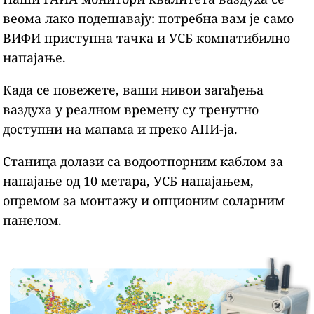
веома лако подешавају: потребна вам је само
ВИФИ приступна тачка и УСБ компатибилно
напајање.
Када се повежете, ваши нивои загађења
ваздуха у реалном времену су тренутно
доступни на мапама и преко АПИ-ја.
Станица долази са водоотпорним каблом за
напајање од 10 метара, УСБ напајањем,
опремом за монтажу и опционим соларним
панелом.