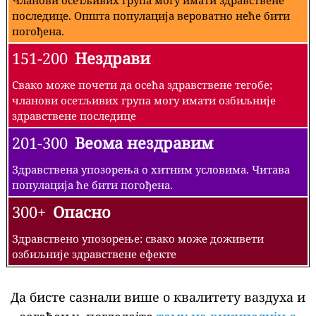
последице. Општа популација вероватно неће бити
погођена.
151-200
Нездрави
Свако може почети да осећа здравствене тегобе;
чланови осетљивих група могу имати озбиљније
здравствене последице
201-300
Веома нездравим
Здравствена упозорења о хитним условима. Читава
популација ће бити погођена.
300+
Опасно
Здравствено упозорење: свако може доживети
озбиљније здравствене ефекте
Да бисте сазнали више о квалитету ваздуха и