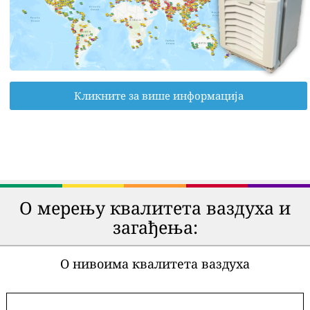
Кликните за више информација
О мерењу квалитета ваздуха и
загађења:
О нивоима квалитета ваздуха
-