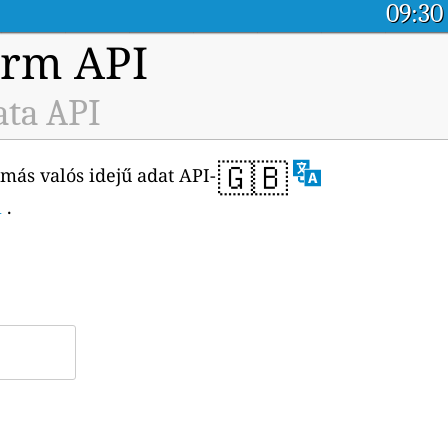
09:30
orm API
ata API
🇬🇧
más valós idejű adat API-
l
.