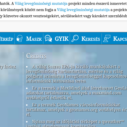
thatók. A
Világ levegőminőségi mutatója
projekt minden ésszerű ismeretet
n körülmények között nem fogja a
Világ levegőminőségi mutatója
a projekt
gy közvetve okozott veszteségekért, sérülésekért vagy károkért szerződés
érkép
Maszk
GYIK
Keresés
Kapcs
Credits
ty Index
A világ összes EPA-ja kiváló munkájukért a
levegőminőség karbantartása, mérése és a világ
polgárai számára a levegőminőséggel kapcsolatos
információk biztosítása terén
Ez a termék a MaxMind által létrehozott GeoLi
adatokat tartalmazza, amelyek a maxmind.com
webhelyről érhetők el.
Ez a termék GeoNames városinformációkat
tartalmaz, amelyek a geonames.org webhelyen é
el.
Nyissa meg az időjárási térképet a qweather™
javítási algoritmussal kombinálva