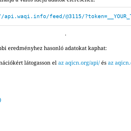
//api.waqi.info/feed/@3115/?token=__YOUR_
.
bbi eredményhez hasonló adatokat kaphat:
mációkért látogasson el
az aqicn.org/api/
és
az aqicn.
)