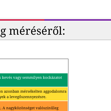
g méréséről:
és kevés vagy semmilyen kockázatot
ben azonban mérsékelten aggodalomra
yek a levegőszennyezésre.
k. A nagyközönséget valószínűleg