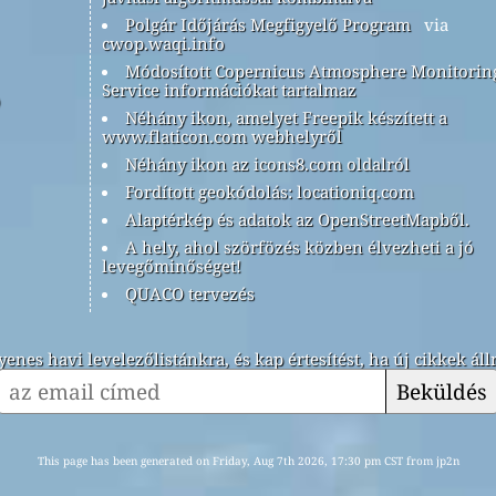
Polgár Időjárás Megfigyelő Program
via
cwop.waqi.info
Módosított Copernicus Atmosphere Monitorin
Service információkat tartalmaz
Néhány ikon, amelyet Freepik készített a
www.flaticon.com webhelyről
Néhány ikon az icons8.com oldalról
Fordított geokódolás: locationiq.com
Alaptérkép és adatok az OpenStreetMapből.
A hely, ahol szörfözés közben élvezheti a jó
levegőminőséget!
QUACO tervezés
yenes havi levelezőlistánkra, és kap értesítést, ha új cikkek ál
Beküldés
This page has been generated on Friday, Aug 7th 2026, 17:30 pm CST from jp2n