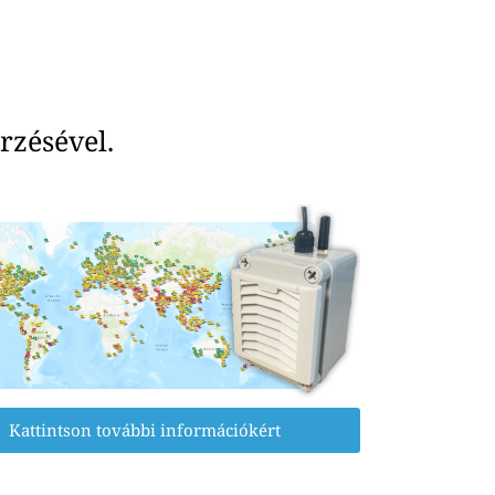
rzésével.
Kattintson további információkért