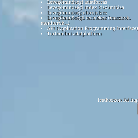
Levegőminőségi adatforrás
Levegőminőségi index kiszámítása
Levegőminőség előrejelzés
Levegőminőségű termékek (maszkok,
monitorok…)
API (Application Programming Interface)
Történelmi adatplatform
Iratkozzon fel ing