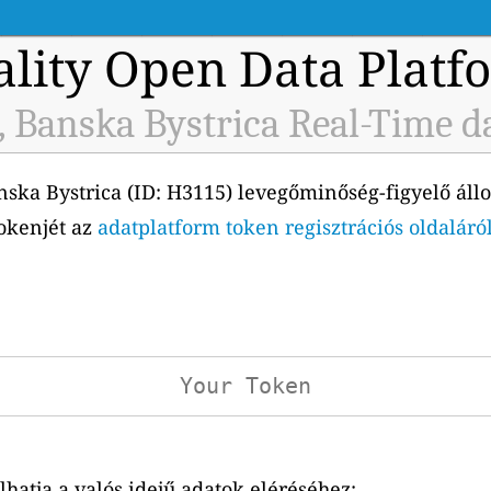
ality Open Data Platf
, Banska Bystrica Real-Time d
ska Bystrica (ID: H3115) levegőminőség-figyelő állo
tokenjét az
adatplatform token regisztrációs oldaláró
atja a valós idejű adatok eléréséhez: