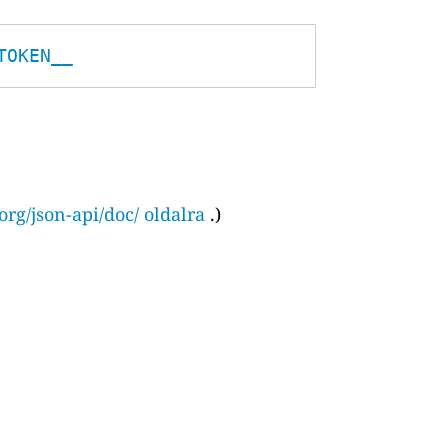
TOKEN__
org/json-api/doc/ oldalra
.)