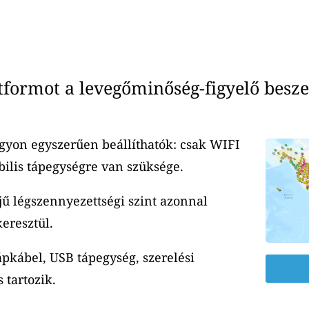
ormot a levegőminőség-figyelő besze
yon egyszerűen beállíthatók: csak WIFI
ilis tápegységre van szüksége.
jű légszennyezettségi szint azonnal
eresztül.
ápkábel, USB tápegység, szerelési
 tartozik.