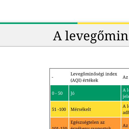
A levegőmin
Levegőminőségi index
-
Az 
(AQI) értékek
A 
0 - 50
Jó
jel
A 
51 -100
Mérsékelt
ad
Egészségtelen az
Az
101-150
érzékeny csoportok