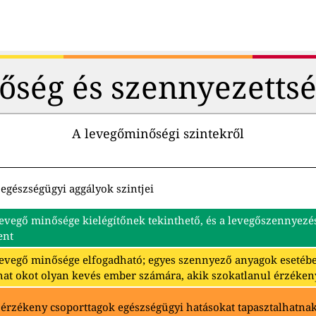
őség és szennyezettsé
A levegőminőségi szintekről
egészségügyi aggályok szintjei
levegő minősége kielégítőnek tekinthető, és a levegőszennyez
ent
levegő minősége elfogadható; egyes szennyező anyagok eseté
hat okot olyan kevés ember számára, akik szokatlanul érzéken
 érzékeny csoporttagok egészségügyi hatásokat tapasztalhatna