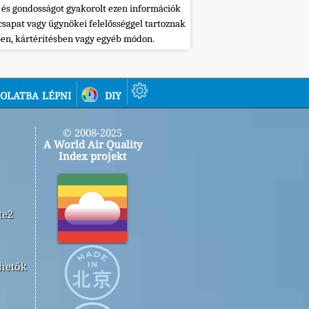
 és gondosságot gyakorolt ezen információk
csapat vagy ügynökei felelősséggel tartoznak
ben, kártérítésben vagy egyéb módon.
olatba lépni
diy
© 2008-2025
A World Air Quality
Index projekt
te2
rhetők