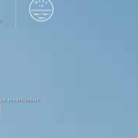
g
lnak rendelkezésre.