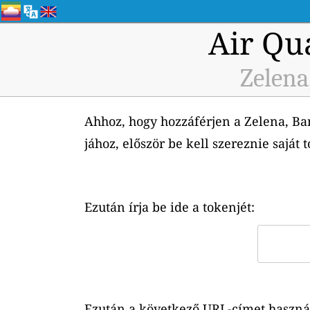
Air Qu
Zelena
Ahhoz, hogy hozzáférjen a Zelena, Ban
jához, először be kell szereznie saját 
Ezután írja be ide a tokenjét:
Ezután a következő URL-címet használh