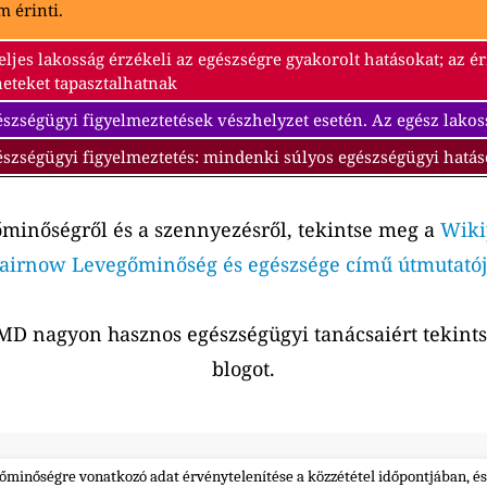
 érinti.
eljes lakosság érzékeli az egészségre gyakorolt hatásokat; az 
neteket tapasztalhatnak
szségügyi figyelmeztetések vészhelyzet esetén. Az egész lakos
észségügyi figyelmeztetés: mindenki súlyos egészségügyi hatás
őminőségről és a szennyezésről, tekintse meg a
Wiki
airnow Levegőminőség és egészsége című útmutatój
r MD nagyon hasznos egészségügyi tanácsaiért tekin
blogot.
gőminőségre vonatkozó adat érvénytelenítése a közzététel időpontjában, és