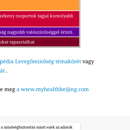
érzékeny csoportok tagjai komolyabb
ság nagyobb valószínűséggel érinti.
okat tapasztalhat
pédia Levegőminőség témakörét
vagy
át
.
tse meg
a www.myhealthbeijing.com
 a minőségbiztosítás miatt ezek az adatok