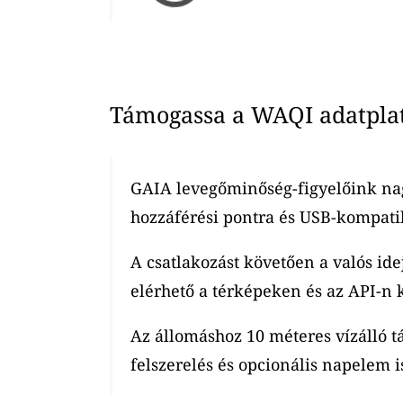
Támogassa a WAQI adatplatf
GAIA levegőminőség-figyelőink nag
hozzáférési pontra és USB-kompatib
A csatlakozást követően a valós ide
elérhető a térképeken és az API-n k
Az állomáshoz 10 méteres vízálló t
felszerelés és opcionális napelem is