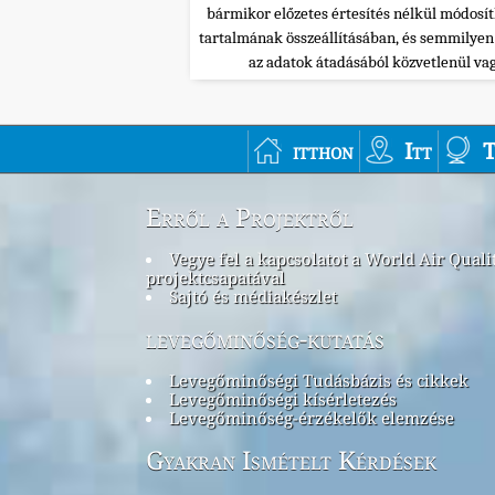
bármikor előzetes értesítés nélkül módosí
tartalmának összeállításában, és semmilye
az adatok átadásából közvetlenül va
itthon
Itt
T
Erről a Projektről
Vegye fel a kapcsolatot a World Air Quali
projektcsapatával
Sajtó és médiakészlet
levegőminőség-kutatás
Levegőminőségi Tudásbázis és cikkek
Levegőminőségi kísérletezés
Levegőminőség-érzékelők elemzése
Gyakran Ismételt Kérdések