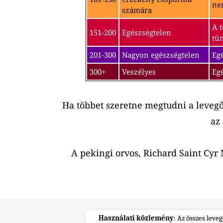
nem
számára
A t
151-200
Egészségtelen
tü
201-300
Nagyon egészségtelen
Egé
300+
Veszélyes
Eg
Ha többet szeretne megtudni a leveg
az
A pekingi orvos, Richard Saint Cy
Használati közlemény
: Az összes leve