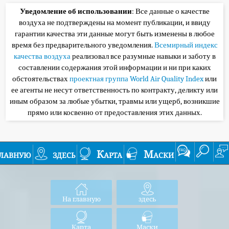
Уведомление об использовании
: Все данные о качестве
воздуха не подтверждены на момент публикации, и ввиду
гарантии качества эти данные могут быть изменены в любое
время без предварительного уведомления.
Всемирный индекс
качества воздуха
реализовал все разумные навыки и заботу в
составлении содержания этой информации и ни при каких
обстоятельствах
проектная группа World Air Quality Index
или
ее агенты не несут ответственность по контракту, деликту или
иным образом за любые убытки, травмы или ущерб, возникшие
прямо или косвенно от предоставления этих данных.
лавную
здесь
Карта
Маски
На главную
здесь
Карта
Маски