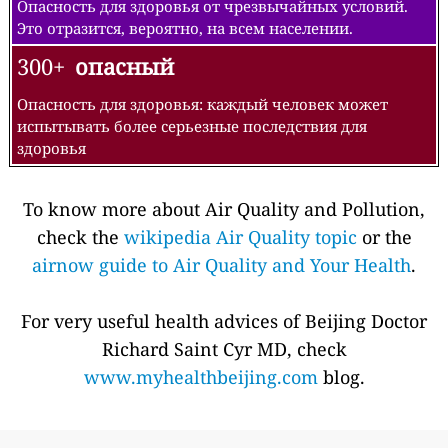
Опасность для здоровья от чрезвычайных условий.
Это отразится, вероятно, на всем населении.
300+
опасный
Опасность для здоровья: каждый человек может
испытывать более серьезные последствия для
здоровья
To know more about Air Quality and Pollution,
check the
wikipedia Air Quality topic
or the
airnow guide to Air Quality and Your Health
.
For very useful health advices of Beijing Doctor
Richard Saint Cyr MD, check
www.myhealthbeijing.com
blog.