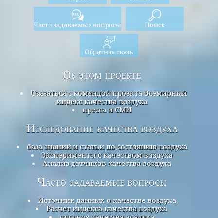
Часто задаваемые вопросы
Поиск
Обратная связь
Об этом проекте
Связаться с командой проекта Всемирный
индекс качества воздуха
пресса и СМИ
Исследование качества воздуха
база знаний и статьи по состоянию воздуха
Эксперименты с качеством воздуха
Анализ датчиков качества воздуха
Часто задаваемые вопросы
Источник данных о качестве воздуха
Расчет индекса качества воздуха
прогноз качества воздуха