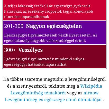
A teljes lakosság érzékeli az egészségre gyakorolt
hatásokat; az érzékeny csoportok tagjai komolyabb
tüneteket tapasztalhatnak
201-300
Nagyon egészségtelen
Egészségügyi figyelmeztetések vészhelyzet esetén. Az
egész lakosság nagyobb valószínűséggel érinti.
300+
Veszélyes
Egészségügyi figyelmeztetés: mindenki súlyos
egészségügyi hatásokat tapasztalhat
Ha többet szeretne megtudni a levegőminőségről
és a szennyezésről, tekintse meg a
Wikipédia
Levegőminőség témakörét
vagy az
airnow
Levegőminőség és egészsége című útmutatóját
.