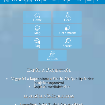
Home
Here
Map
Get a mask!
Faq
Search
Contact
Erről a Projektről
Vegye fel a kapcsolatot a World Air Quality Index
projektcsapatával
Sajtó és médiakészlet
levegőminőség-kutatás
Levegőminőségi Tudásbázis és cikkek