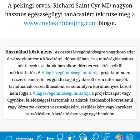
A pekingi orvos, Richard Saint Cyr MD nagyon
hasznos egészségügyi tanácsaiért tekintse meg
a
www.myhealthbeijing.com
blogot.
Használati közlemény
: Az összes levegőminőségre vonatkozó adat
érvénytelenítése a közzététel időpontjában, és a minőségbiztosítás
miatt ezek az adatok bármikor előzetes értesítés nélkül
módosíthatók. A
Világ levegőminőségi mutatója
projekt minden
ésszerű ismeretet és gondosságot gyakorolt ezen információk
tartalmának összeállításában, és semmilyen körülmények között
nem fogja a
Világ levegőminőségi mutatója
a projektcsapat vagy
ügynökei felelősséggel tartoznak az adatok átadásából közvetlenül
vagy közvetve okozott veszteségekért, sérülésekért vagy károkért
szerződésben, kártérítésben vagy egyéb módon.
itthon
Itt