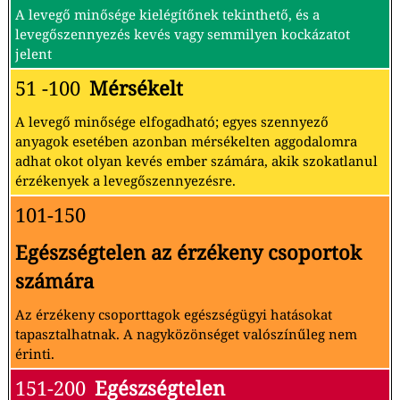
A levegő minősége kielégítőnek tekinthető, és a
levegőszennyezés kevés vagy semmilyen kockázatot
jelent
51 -100
Mérsékelt
A levegő minősége elfogadható; egyes szennyező
anyagok esetében azonban mérsékelten aggodalomra
adhat okot olyan kevés ember számára, akik szokatlanul
érzékenyek a levegőszennyezésre.
101-150
Egészségtelen az érzékeny csoportok
számára
Az érzékeny csoporttagok egészségügyi hatásokat
tapasztalhatnak. A nagyközönséget valószínűleg nem
érinti.
151-200
Egészségtelen