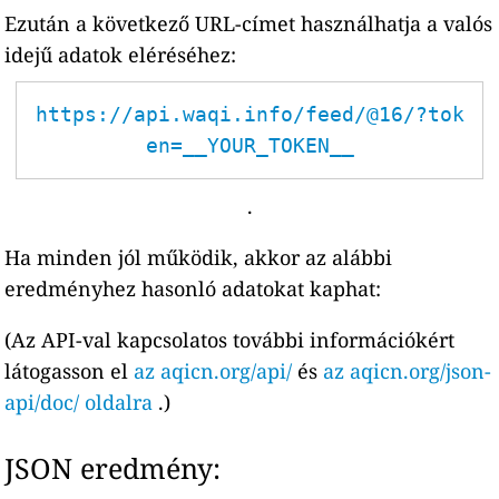
Ezután a következő URL-címet használhatja a valós
idejű adatok eléréséhez:
https://api.waqi.info/feed/@16/?tok
en=__YOUR_TOKEN__
.
Ha minden jól működik, akkor az alábbi
eredményhez hasonló adatokat kaphat:
(Az API-val kapcsolatos további információkért
látogasson el
az aqicn.org/api/
és
az aqicn.org/json-
api/doc/ oldalra
.)
JSON eredmény: