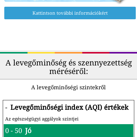
Kattintson további információkért
A levegőminőség és szennyezettség
méréséről:
A levegőminőségi szintekről
-
Levegőminőségi index (AQI) értékek
Az egészségügyi aggályok szintjei
0 - 50
Jó