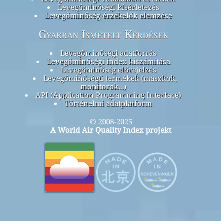
Levegőminőségi kísérletezés
Levegőminőség-érzékelők elemzése
Gyakran Ismételt Kérdések
Levegőminőségi adatforrás
Levegőminőségi index kiszámítása
Levegőminőség előrejelzés
Levegőminőségű termékek (maszkok,
monitorok…)
API (Application Programming Interface)
Történelmi adatplatform
© 2008-2025
A World Air Quality Index projekt