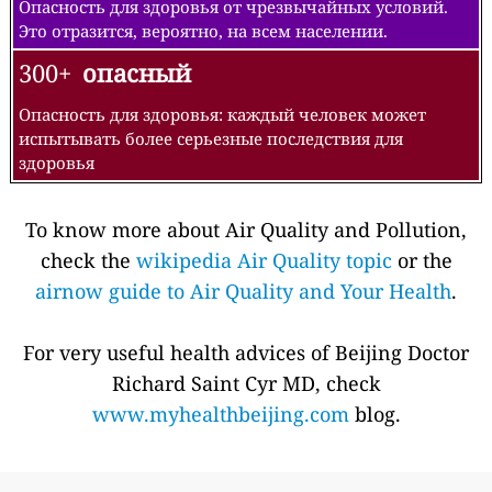
Опасность для здоровья от чрезвычайных условий.
Это отразится, вероятно, на всем населении.
300+
опасный
Опасность для здоровья: каждый человек может
испытывать более серьезные последствия для
здоровья
To know more about Air Quality and Pollution,
check the
wikipedia Air Quality topic
or the
airnow guide to Air Quality and Your Health
.
For very useful health advices of Beijing Doctor
Richard Saint Cyr MD, check
www.myhealthbeijing.com
blog.