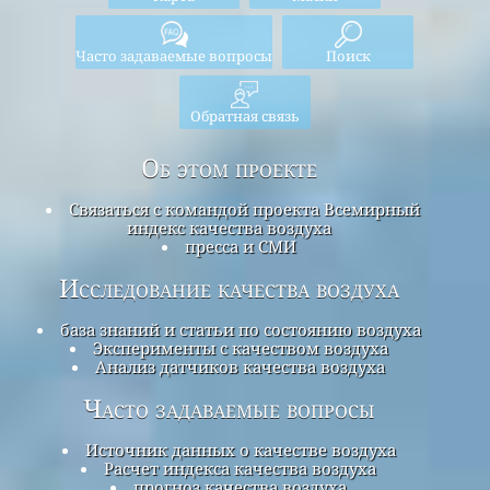
Часто задаваемые вопросы
Поиск
Обратная связь
Об этом проекте
Связаться с командой проекта Всемирный
индекс качества воздуха
пресса и СМИ
Исследование качества воздуха
база знаний и статьи по состоянию воздуха
Эксперименты с качеством воздуха
Анализ датчиков качества воздуха
Часто задаваемые вопросы
Источник данных о качестве воздуха
Расчет индекса качества воздуха
прогноз качества воздуха