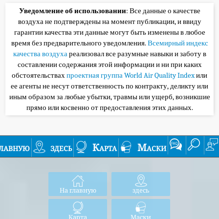
Уведомление об использовании
: Все данные о качестве
воздуха не подтверждены на момент публикации, и ввиду
гарантии качества эти данные могут быть изменены в любое
время без предварительного уведомления.
Всемирный индекс
качества воздуха
реализовал все разумные навыки и заботу в
составлении содержания этой информации и ни при каких
обстоятельствах
проектная группа World Air Quality Index
или
ее агенты не несут ответственность по контракту, деликту или
иным образом за любые убытки, травмы или ущерб, возникшие
прямо или косвенно от предоставления этих данных.
лавную
здесь
Карта
Маски
На главную
здесь
Карта
Маски