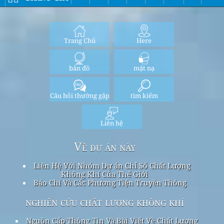
Trang Chủ
Here
bản đồ
mặt nạ
Câu hỏi thường gặp
tìm kiếm
Liên hệ
Về dự án này
Liên Hệ Với Nhóm Dự án Chỉ Số Chất Lượng
Không Khí Của Thế Giới
Báo Chí Và Các Phương Tiện Truyền Thông
nghiên cứu chất lượng không khí
Nguồn Cấp Thông Tin Và Bài Viết Về Chất Lượng