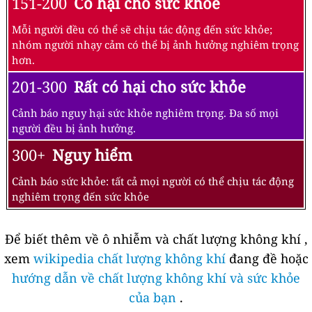
151-200
Có hại cho sức khỏe
Mỗi người đều có thể sẽ chịu tác động đến sức khỏe;
nhóm người nhạy cảm có thể bị ảnh hưởng nghiêm trọng
hơn.
201-300
Rất có hại cho sức khỏe
Cảnh báo nguy hại sức khỏe nghiêm trọng. Đa số mọi
người đều bị ảnh hưởng.
300+
Nguy hiểm
Cảnh báo sức khỏe: tất cả mọi người có thể chịu tác động
nghiêm trọng đến sức khỏe
Để biết thêm về ô nhiễm và chất lượng không khí ,
xem
wikipedia chất lượng không khí
đang đề hoặc
hướng dẫn về chất lượng không khí và sức khỏe
của bạn
.