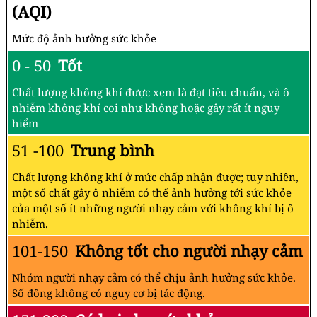
(AQI)
Mức độ ảnh hưởng sức khỏe
0 - 50
Tốt
Chất lượng không khí được xem là đạt tiêu chuẩn, và ô
nhiễm không khí coi như không hoặc gây rất ít nguy
hiểm
51 -100
Trung bình
Chất lượng không khí ở mức chấp nhận được; tuy nhiên,
một số chất gây ô nhiễm có thể ảnh hưởng tới sức khỏe
của một số ít những người nhạy cảm với không khí bị ô
nhiễm.
101-150
Không tốt cho người nhạy cảm
Nhóm người nhạy cảm có thể chịu ảnh hưởng sức khỏe.
Số đông không có nguy cơ bị tác động.