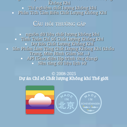
Không Khí
Thí nghiệm chất lượng không khí
Phân Tích Cảm Biến Chất Lượng Không Khí
Câu hỏi thường gặp
nguồn dữ liệu chất lượng không khí
Tính Toán Chỉ Số Chất Lượng Không Khí
Dự Báo Chất Lượng Không Khí
Sản Phẩm Làm Tăng Chất Lượng Không Khí (khẩu
Trang, Màn Hình Giám Sát ...)
API (Giao diện lập trình ứng dụng)
Nền tảng dữ liệu lịch sử
© 2008-2025
Dự án Chỉ số Chất lượng Không khí Thế giới