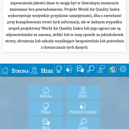
zapewnienia jakości dane te mogą być w dowolnym momencie
zmieniane bez powiadomienia. Projekt World Air Quality Index
wykorzystuje wszystkie przydatne umiejętności, dba o rzetelność
przy kompilowaniu treści tych informacji, ale w żadnym wypadku
zespół projektowy World Air Quality Index lub jego agenci nie są
odpowiedzialni za umowę, delikt lub w inny sposób za jakiekolwiek
straty, obrażenia lub szkody wynikające bezpośrednio lub pośrednio
z dostarczania tych danych.
Strona
Here
Strona
Here
Mapa
Pobierz maskę!
Blog
Linki