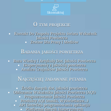
Skontaktuj
O tym projekcie
Kontakt Do Zespołu Projektu świata Wskaźnik
Jakości Powietrza
Zestaw Dla Prasy I Mediów
Badania jakości powietrza
Baza Wiedzy I Artykuły Dot. Jakości Powietrza
Eksperymenty z jakością powietrza
Analiza Czujników Jakości Powietrza
Najczęściej zadawane pytania
Źródło danych dot. jakości powietrza
Obliczanie Wskaźnika Jakości Powietrza (AQI)
Prognozowanie Jakości Powietrza
Produkty AQI (maski, Wyświetlacze...)
API (interfejs programowania aplikacji)
Platforma danych historycznych