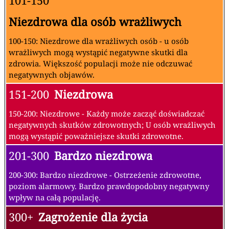
101-150
Niezdrowa dla osób wrażliwych
100-150: Niezdrowe dla wrażliwych osób - u osób
wrażliwych mogą wystąpić negatywne skutki dla
zdrowia. Większość populacji może nie odczuwać
negatywnych objawów.
151-200
Niezdrowa
150-200: Niezdrowe - Każdy może zacząć doświadczać
negatywnych skutków zdrowotnych; U osób wrażliwych
mogą wystąpić poważniejsze skutki zdrowotne.
201-300
Bardzo niezdrowa
200-300: Bardzo niezdrowe - Ostrzeżenie zdrowotne,
poziom alarmowy. Bardzo prawdopodobny negatywny
wpływ na całą populację.
300+
Zagrożenie dla życia