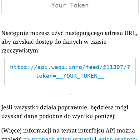
Następnie możesz użyć następującego adresu URL,
aby uzyskać dostęp do danych w czasie
rzeczywistym:
https://api.waqi.info/feed/@11307/?
token=__YOUR_TOKEN__
.
Jeśli wszystko działa poprawnie, będziesz mógł
uzyskać dane podobne do wyniku poniżej:
(Więcej informacji na temat interfejsu API można
znaleźć
na stronach aqicn.org/api/
i
aqicn.org/json-