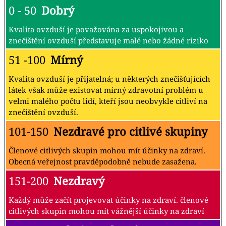
0 - 50
Dobrý
Kvalita ovzduší je považována za uspokojivou a
znečištění ovzduší představuje malé nebo žádné riziko
51 -100
Mírný
Kvalita ovzduší je přijatelná; u některých znečišťujících
látek však může existovat mírný zdravotní problém u
velmi malého počtu lidí, kteří jsou neobvykle citliví na
znečištění ovzduší.
101-150
Nezdravé pro citlivé skupiny
Členové citlivých skupin mohou mít účinky na zdraví.
Obecná veřejnost pravděpodobně nebude zasažena.
151-200
Nezdravý
Každý může začít projevovat účinky na zdraví. členové
citlivých skupin mohou mít vážnější účinky na zdraví