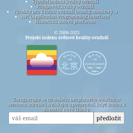
Výpočet indexu kvality ovzduší
Předpověď kvality ovzduší
Výrobky pro kvalitu ovzduší (masky, monitory…)
API (Application Programming Interface)
Historická datová platforma
© 2008-2025
Projekt indexu světové kvality ovzduší
Zaregistrujte se do našeho bezplatného měsíčního
seznamu adresátů a získejte upozornění, když budou k
dispozici nové články.
předložit