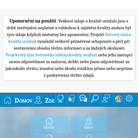
Upozornění na použití
: Veškeré údaje o kvalitě ovzduší jsou v
době zveřejnění neplatné a vzhledem k zajištění kvality mohou být
tyto údaje kdykoli změněny bez upozornění. Projekt
Světový index
kvality ovzduší
vynaložil veškeré přiměřené schopnosti a péči při
sestavování obsahu těchto informací a za žádných okolností
Projektový tým Světového indexu kvality ovzduší
nebo jeho zástupci
nesou odpovědnost za smluvní, delikt nebo jinou odpovědnost za
jakoukoliv ztrátu, zranění nebo škodu vzniklou přímo nebo nepřímo
z poskytování těchto údajů.
Domov
Zde
Home
Here