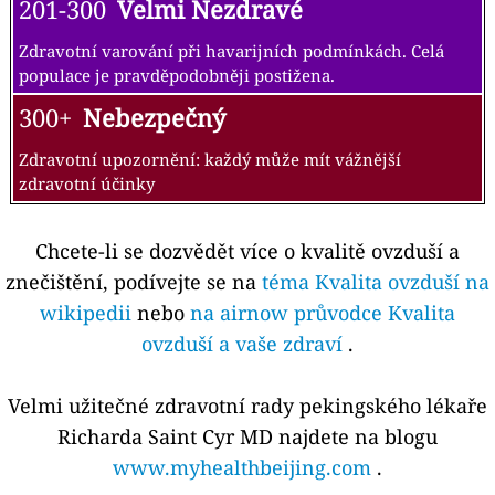
201-300
Velmi Nezdravé
Zdravotní varování při havarijních podmínkách. Celá
populace je pravděpodobněji postižena.
300+
Nebezpečný
Zdravotní upozornění: každý může mít vážnější
zdravotní účinky
Chcete-li se dozvědět více o kvalitě ovzduší a
znečištění, podívejte se na
téma Kvalita ovzduší na
wikipedii
nebo
na airnow průvodce Kvalita
ovzduší a vaše zdraví
.
Velmi užitečné zdravotní rady pekingského lékaře
Richarda Saint Cyr MD najdete na blogu
www.myhealthbeijing.com
.