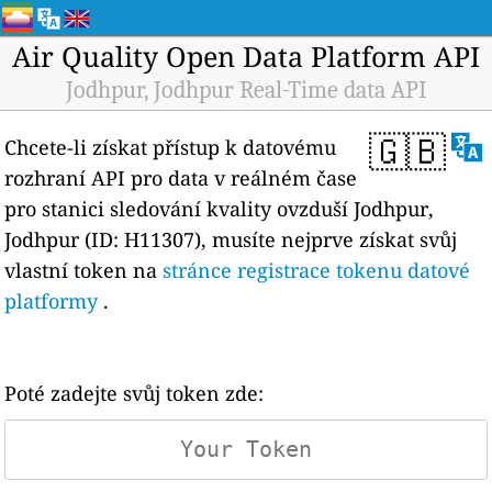
Air Quality Open Data Platform API
Jodhpur, Jodhpur Real-Time data API
🇬🇧
Chcete-li získat přístup k datovému
rozhraní API pro data v reálném čase
pro stanici sledování kvality ovzduší Jodhpur,
Jodhpur (ID: H11307), musíte nejprve získat svůj
vlastní token na
stránce registrace tokenu datové
platformy
.
Poté zadejte svůj token zde: