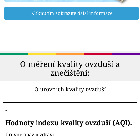
Kliknutím zobrazíte další informace
O měření kvality ovzduší a
znečištění:
O úrovních kvality ovzduší
-
Hodnoty indexu kvality ovzduší (AQI).
Úrovně obav o zdraví