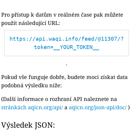
Pro přístup k datům v reálném čase pak můžete
použít následující URL:
https://api.waqi.info/feed/@11307/?
token=__YOUR_TOKEN__
.
Pokud vše funguje dobře, budete moci získat data
podobná výsledku níže:
(Další informace o rozhraní API naleznete na
stránkách aqicn.org/api/
a
aqicn.org/json-api/doc/
)
Výsledek JSON: