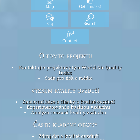
Map
Get a mask!
Faq
Search
Contact
O tomto projektu
Kontaktujte projektový tým World Air Quality
Index
Sada pro tisk a média
výzkum kvality ovzduší
Znalostní báze a články o kvalitě ovzduší
Experimentování s kvalitou vzduchu
Analýza senzorů kvality vzduchu
Často kladené otázky
Zdroj dat o kvalitě ovzduší