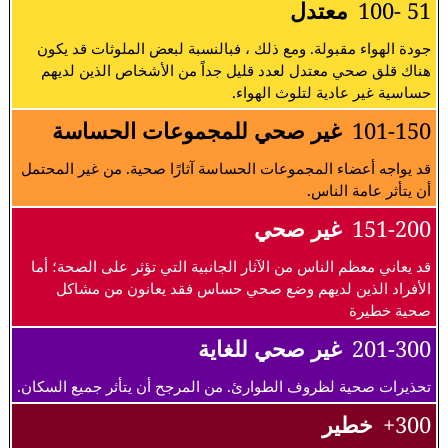
51 -100
معتدل
جودة الهواء مقبولة. ومع ذلك ، فبالنسبة لبعض الملوثات قد يكون
هناك قلق صحي معتدل لعدد قليل جداً من الأشخاص الذين لديهم
حساسية غير عادية لتلوث الهواء.
101-150
غير صحي للمجموعات الحساسة
قد يواجه أعضاء المجموعات الحساسة آثارًا صحية. من غير المحتمل
أن يتأثر عامة الناس.
151-200
غير صحي
قد يعاني معظم الناس من الآثار الجانبية التي تؤثر على الصحة؛ أما
الأفراد الذين لديهم وضع صحي حساس فقد يعانون من مشاكل
صحية خطيرة
201-300
غير صحي للغاية
تحذيرات صحية لظروف الطوارئ. من المرجح أن يتأثر جميع السكان.
300+
خطير