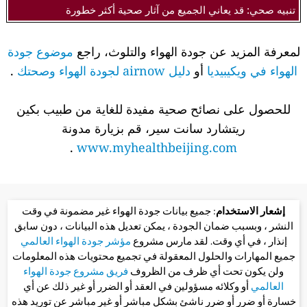
تنبيه صحي: قد يعاني الجميع من آثار صحية أكثر خطورة
لمعرفة المزيد عن جودة الهواء والتلوث، راجع
موضوع جودة
الهواء في ويكيبيديا
أو
دليل airnow لجودة الهواء وصحتك
.
للحصول على نصائح صحية مفيدة للغاية من طبيب بكين
ريتشارد سانت سير، قم بزيارة مدونة
.
www.myhealthbeijing.com
إشعار الاستخدام
: جميع بيانات جودة الهواء غير مضمونة في وقت
النشر ، وبسبب ضمان الجودة ، يمكن تعديل هذه البيانات ، دون سابق
إنذار ، في أي وقت. لقد مارس مشروع
مؤشر جودة الهواء العالمي
جميع المهارات والحلول المعقولة في تجميع محتويات هذه المعلومات
ولن يكون تحت أي ظرف من الظروف
فريق مشروع جودة الهواء
العالمي
أو وكلائه مسؤولين في العقد أو الضرر أو غير ذلك عن أي
خسارة أو ضرر أو ضرر ناشئ بشكل مباشر أو غير مباشر عن توريد هذه