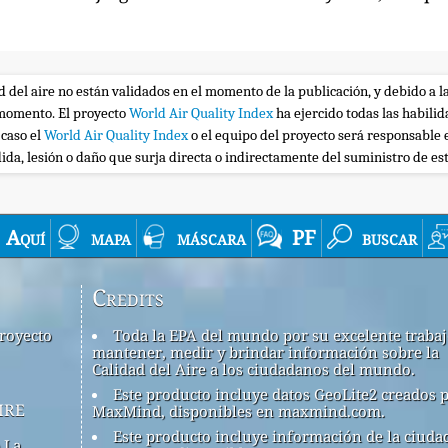
ad del aire no están validados en el momento de la publicación, y debido a l
r momento. El proyecto
World Air Quality Index
ha ejercido todas las habili
 caso el
World Air Quality Index
o el equipo del proyecto será responsable 
ida, lesión o daño que surja directa o indirectamente del suministro de es
Aquí
mapa
máscara
PF
buscar
Credits
royecto
Toda la EPA del mundo por su excelente traba
mantener, medir y brindar información sobre la
Calidad del Aire a los ciudadanos del mundo.
Este producto incluye datos GeoLite2 creados 
ire
MaxMind, disponibles en maxmind.com.
Este producto incluye información de la ciuda
 La