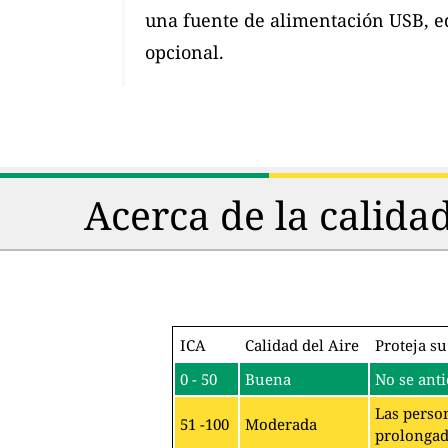
una fuente de alimentación USB, e
opcional.
Acerca de la calida
ICA
Calidad del Aire
Proteja su
0 - 50
Buena
No se anti
Las person
51 -100
Moderada
prolongado