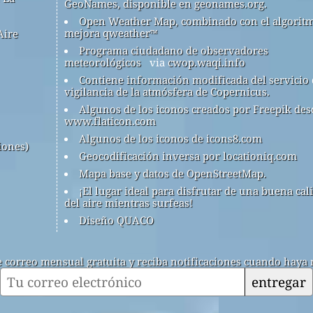
GeoNames, disponible en geonames.org.
Open Weather Map, combinado con el algorit
mejora qweather™
Aire
Programa ciudadano de observadores
meteorológicos
via
cwop.waqi.info
Contiene información modificada del servicio
vigilancia de la atmósfera de Copernicus.
Algunos de los iconos creados por Freepik des
www.flaticon.com
Algunos de los iconos de icons8.com
iones)
Geocodificación inversa por locationiq.com
Mapa base y datos de OpenStreetMap.
¡El lugar ideal para disfrutar de una buena cal
del aire mientras surfeas!
Diseño QUACO
de correo mensual gratuita y reciba notificaciones cuando haya 
entregar