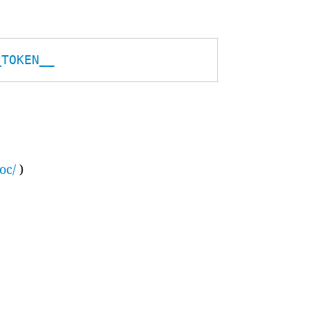
_TOKEN__
oc/
)