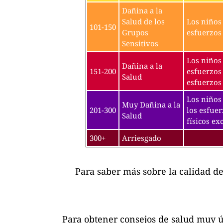
Dañina a la
Salud de los
Los niños 
101-150
Grupos
esfuerzos 
Sensitivos
Los niños 
Dañina a la
151-200
esfuerzos 
Salud
esfuerzos 
Los niños 
Muy Dañina a la
201-300
los esfuer
Salud
físicos exc
300+
Arriesgado
Para saber más sobre la calidad d
Para obtener consejos de salud muy ú