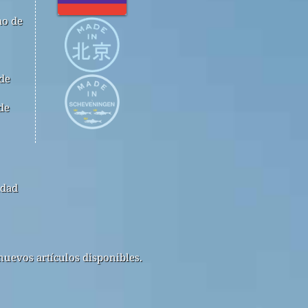
mo de
 de
de
idad
nuevos artículos disponibles.