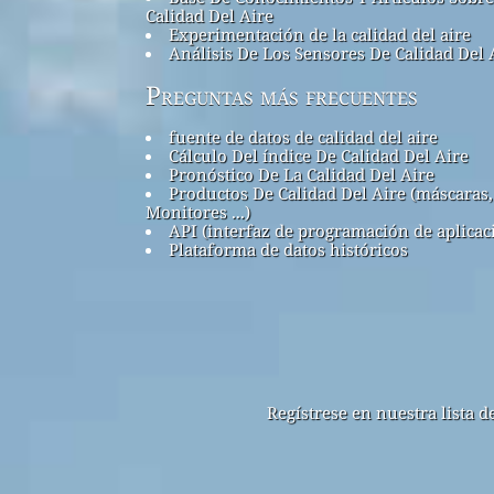
Calidad Del Aire
Experimentación de la calidad del aire
Análisis De Los Sensores De Calidad Del 
Preguntas más frecuentes
fuente de datos de calidad del aire
Cálculo Del índice De Calidad Del Aire
Pronóstico De La Calidad Del Aire
Productos De Calidad Del Aire (máscaras,
Monitores ...)
API (interfaz de programación de aplicac
Plataforma de datos históricos
Regístrese en nuestra lista 