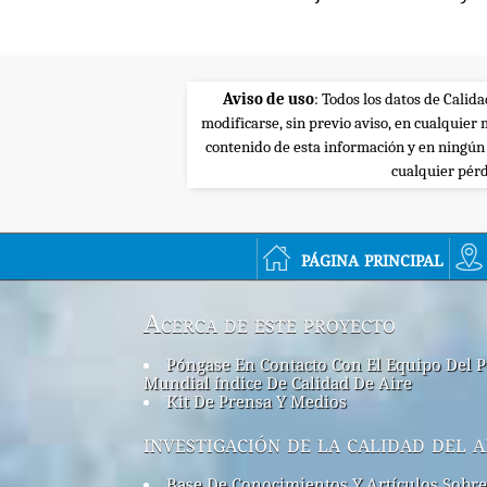
Aviso de uso
: Todos los datos de Calid
modificarse, sin previo aviso, en cualquie
contenido de esta información y en ningún
cualquier pérd
página principal
Acerca de este proyecto
Póngase En Contacto Con El Equipo Del P
Mundial índice De Calidad De Aire
Kit De Prensa Y Medios
investigación de la calidad del a
Base De Conocimientos Y Artículos Sobre