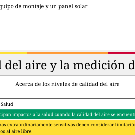
quipo de montaje y un panel solar
d del aire y la medición 
Acerca de los niveles de calidad del aire
 Salud
cipan impactos a la salud cuando la calidad del aire se encuentr
as extraordinariamente sensitivas deben considerar limitación
s al aire libre.