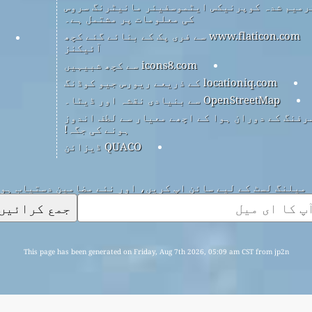
رمیم شدہ کوپرنیکس ایٹموسفیئر مانیٹرنگ سروس
کی معلومات پر مشتمل ہے۔
www.flaticon.com سے فری پک کے بنائے گئے کچھ
آئیکنز
icons8.com سے کچھ شبیہیں
locationiq.com کے ذریعے ریورس جیو کوڈنگ
OpenStreetMap سے بنیادی نقشہ اور ڈیٹا۔
رفنگ کے دوران ہوا کے اچھے معیار سے لطف اندوز
ہونے کی جگہ!
QUACO ڈیزائن
میلنگ لسٹ کے لیے سائن اپ کریں، اور نئے مضامین دستیاب ہو
جمع کرائیں
This page has been generated on Friday, Aug 7th 2026, 05:09 am CST from jp2n