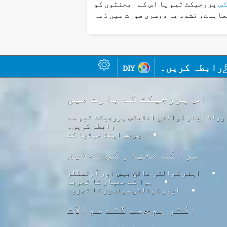
کس
پروجیکٹ ٹیم یا اس کے ایجنٹوں کو
عاہدے، تشدد یا دوسری صورت میں ذمہ
رابطہ کریں۔
diy
اس پروجیکٹ کے بارے میں
ورلڈ ایئر کوالٹی انڈیکس پروجیکٹ ٹیم سے
رابطہ کریں۔
پریس اینڈ میڈیا کٹ
ہوا کے معیار کی تحقیق
ایئر کوالٹی نالج بیس اور آرٹیکلز
ہوا کے معیار کا تجربہ
ایئر کوالٹی سینسرز کا تجزیہ
اکثر پوچھے گئے سوالات