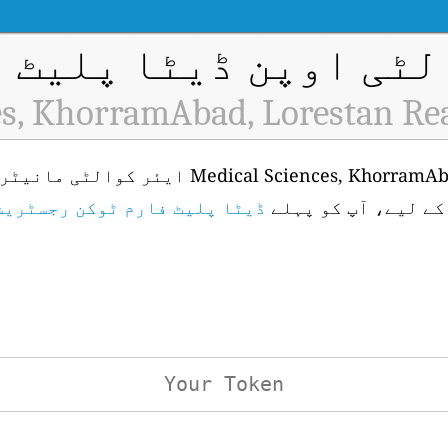
ٹی اوپن ڈیٹا پلیٹ فار
es, KhorramAbad, Lorestan Rea
ences, KhorramAbad, Lorestan (ID: H10578
ڈیٹا پلیٹ فارم ٹوکن رجسٹریش