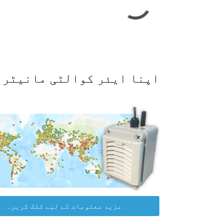
اپنا ایئر کوالٹی مانیٹر حاصل کرکے WAQI ڈیٹا پلیٹ
مزید معلومات کے لیے کلک کریں۔