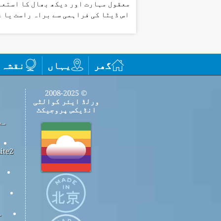
معقول مہارت اور دیکھ بھال کا استعم
اس ڈیٹا کی فراہمی سے براہ راست یا 
گھر
یہاں
نقشہ
© 2008-2025
ورلڈ ایئر کوالٹی
انڈیکس پروجیکٹ
مع
س