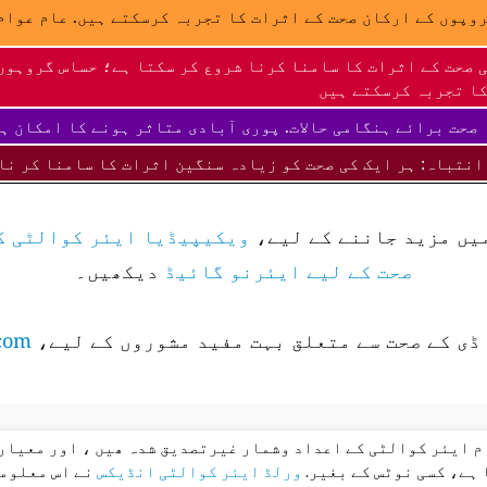
وپوں کے ارکان صحت کے اثرات کا تجربہ کرسکتے ہیں. عام عوام 
 صحت کے اثرات کا سامنا کرنا شروع کر سکتا ہے؛ حساس گروہوں
ا تجربہ کرسکتے ہیں
صحت برائے ہنگامی حالات. پوری آبادی متاثر ہونے کا امکان ہ
انتباہ: ہر ایک کی صحت کو زیادہ سنگین اثرات کا سامنا کر نا
میں مزید جاننے کے لیے،
ویکیپیڈیا ایئر کوالٹی ک
صحت کے لیے ایئرنو گائیڈ
دیکھیں۔
ڈی کے صحت سے متعلق بہت مفید مشوروں کے لیے،
com
ام ایئر کوالٹی کے اعداد وشمار غیرتصدیق شدہ ھیں ، اور معیار 
 ہے، کسی نوٹس کے بغیر.
ورلڈ ایئر کوالٹی انڈیکس
نے اس معلوما