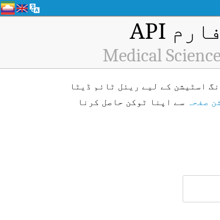
م API
Medical Scienc
Medical Sci) ایئر کوالٹی مانیٹرنگ اسٹیشن کے لیے ریئل ٹائم ڈیٹا
ن صفحہ
سے اپنا ٹوکن حاصل کرنا