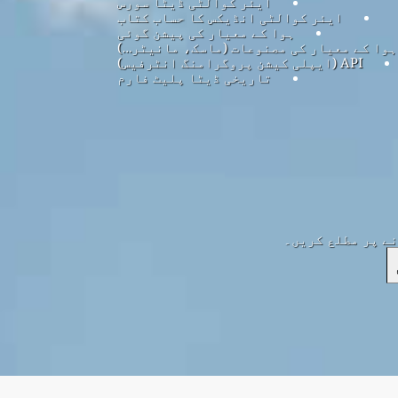
ایئر کوالٹی ڈیٹا سورس
ایئر کوالٹی انڈیکس کا حساب کتاب
ہوا کے معیار کی پیشن گوئی
ہوا کے معیار کی مصنوعات (ماسک، مانیٹر…)
API (ایپلی کیشن پروگرامنگ انٹرفیس)
تاریخی ڈیٹا پلیٹ فارم
نے پر مطلع کریں۔