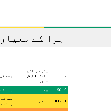
ہوا کے معیار 
ایئر کوالٹی
-
انڈیکس (AQI)
صحت کی 
اقدار
0 - 50
اچھی
ہوا کے 
فضائی م
51 -100
معتدل
پسند صح