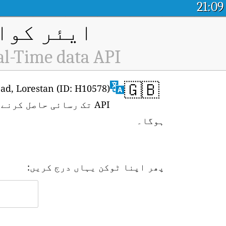
21:09
ایئر کوال
l-Time data API
🇬🇧
API تک رسائی حاصل کرنے کے لیے، آپ کو پہلے
ہوگا۔
پھر اپنا ٹوکن یہاں درج کریں: