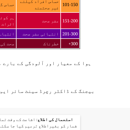
حساس افراد کیلئے
101-150
حساس گر
غیر صحتمند
ہر کوئی
151-200
مضر صحت
اثرات ک
201-300
انتہائی مضر صحت
انتباہ 
300+
خطرناک
صحت کی 
ہوا کے معیار اور آلودگی کے بارے 
بیجنگ کے ڈاکٹر رچرڈ سینٹ سائر ایم 
استعمال کی اطلاع
: اشاعت کے وقت تم
شمار کو بغیراطلاع ترمیم کیا جا سکتا