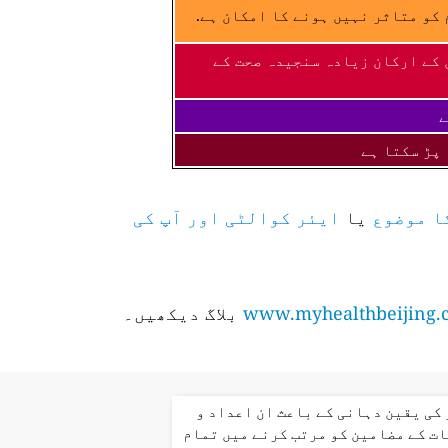
کو متاثر نہیں ہونے کا امکان ہے.
 کے ارکان زیادہ سنجیدہ صحت کے
ے
 پڑ سکتا ہے
ا موضوع
یا
ایئر کوالٹی اور آپ کی
www.myhealthbeijing.
بلاگ دیکھیں۔
کی یقین دہانی کے باعث ان اعداد و
ت کے مضامین کو مرتب کرنے میں تمام