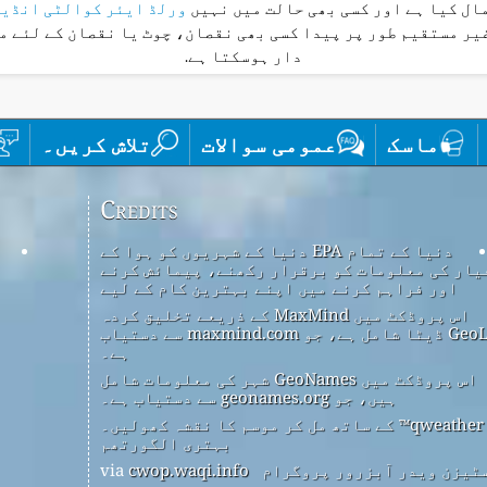
ال کیا ہے اور کسی بھی حالت میں نہیں
ورلڈ ایئر کوالٹی انڈی
غیر مستقیم طور پر پیدا کسی بھی نقصان، چوٹ یا نقصان کے لئے م
دار ہوسکتا ہے.
ماسک
عمومی سوالات
تلاش کریں۔
Credits
دنیا کے تمام EPA دنیا کے شہریوں کو ہوا کے
یار کی معلومات کو برقرار رکھنے، پیمائش کرنے
اور فراہم کرنے میں اپنے بہترین کام کے لیے
اس پروڈکٹ میں MaxMind کے ذریعے تخلیق کردہ
GeoLite2 ڈیٹا شامل ہے، جو maxmind.com سے دستیاب
ہے۔
اس پروڈکٹ میں GeoNames شہر کی معلومات شامل
ہیں، جو geonames.org سے دستیاب ہے۔
qweather™ کے ساتھ مل کر موسم کا نقشہ کھولیں۔
بہتری الگورتھم
ٹیزن ویدر آبزرور پروگرام
via
cwop.waqi.info