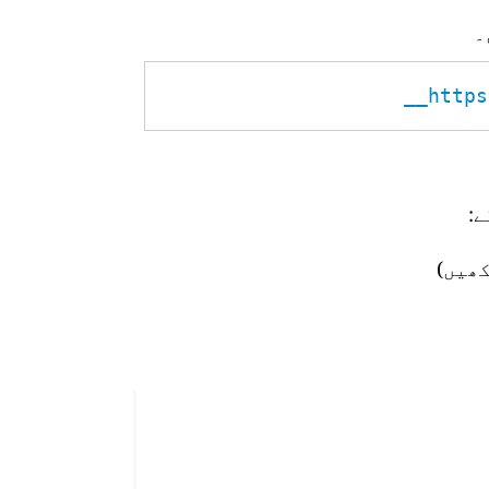
۔
https
:
ھیں)