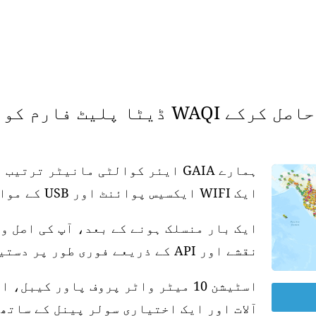
 فارم کو سپورٹ کریں۔
ہمارے GAIA ایئر کوالٹی مانیٹر تر
ایک WIFI ایکسیس پوائنٹ اور USB کے موافق پاور سپلائی کی ضرورت ہے۔
ایک بار منسلک ہونے کے بعد، آپ کی اصل و
نقشے اور API کے ذریعے فوری طور پر دستیاب ہو جاتی ہے۔
آلات اور ایک اختیاری سولر پینل کے ساتھ 