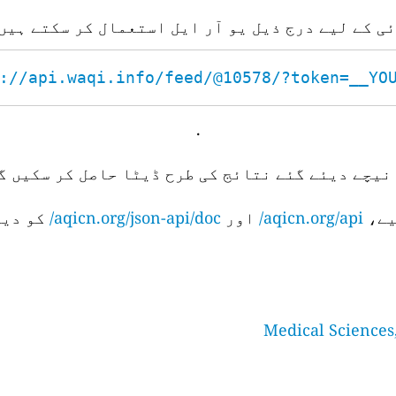
ئی کے لیے درج ذیل یو آر ایل استعمال کر سکتے ہیں
://api.waqi.info/feed/@10578/?token=__YOUR
.
نیچے دیئے گئے نتائج کی طرح ڈیٹا حاصل کر سکیں گے
aqicn.org/api/
اور
aqicn.org/json-api/doc/
کو دیک
Medical Sciences