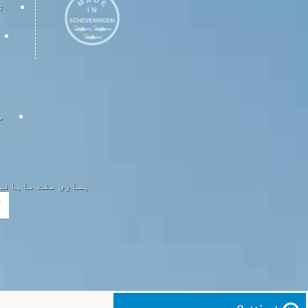
ت
س
ہماری مفت ماہانہ 