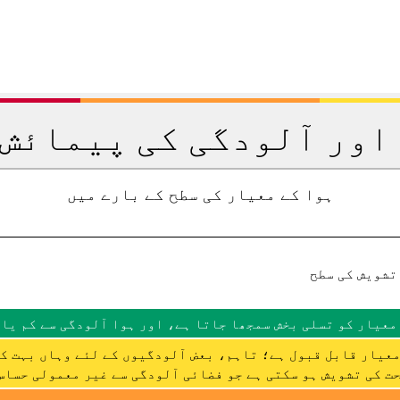
اور آلودگی کی پیمائش 
ہوا کے معیار کی سطح کے بارے میں
تشویش کی سطح
معیار کو تسلی بخش سمجھا جاتا ہے، اور ہوا آلودگی سے کم یا 
عیار قابل قبول ہے؛ تاہم، بعض آلودگیوں کے لئے وہاں بہت ک
ت کی تشویش ہو سکتی ہے جو فضائی آلودگی سے غیر معمولی حساس 