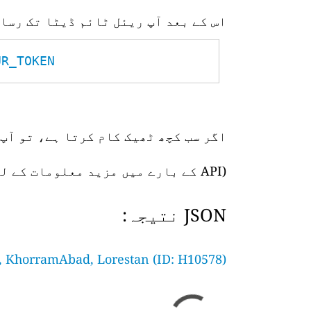
اس کے بعد آپ ریئل ٹائم ڈیٹا تک رسا
_TOKEN__
اگر سب کچھ ٹھیک کام کرتا ہے، تو آپ 
(API کے بارے میں مزید معلومات کے لیے،
JSON نتیجہ:
, KhorramAbad, Lorestan (ID: H10578)