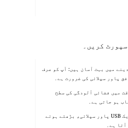
تیب دینے میں بہت آسان ہیں: آپ کو صرف
قت میں فضائی آلودگی کی سطح
اسٹیشن 10 میٹر واٹر پروف پاور کیبل، ایک USB پاور سپلائی، بڑھتے ہوئے
آتا ہے۔