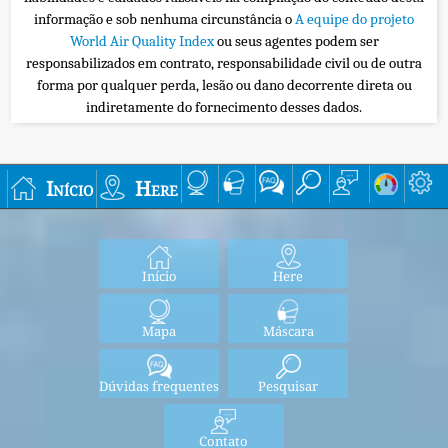
informação e sob nenhuma circunstância o
A equipe do projeto
World Air Quality Index
ou seus agentes podem ser
responsabilizados em contrato, responsabilidade civil ou de outra
forma por qualquer perda, lesão ou dano decorrente direta ou
indiretamente do fornecimento desses dados.
Início
Here
Início
Here
Mapa
Máscara
Dúvidas frequentes
Pesquisar
Contato