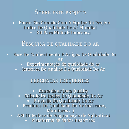
Sobre este projeto
Entrar Em Contato Com A Equipe Do Projeto
índice De Qualidade De Ar Mundial
Kit Para Mídia E Imprensa
Pesquisa de qualidade do ar
Base De Conhecimento E Artigos De Qualidade Do
Ar
Experimentação de qualidade do ar
Sensores De Análise Da Qualidade Do Ar
perguntas frequentes
fonte de ar Data Quality
Cálculo De índice De Qualidade Do Ar
Previsão Da Qualidade Do Ar
Produtos De Qualidade Do Ar (máscaras,
Monitores ...)
API (Interface de Programação de Aplicativo)
Plataforma de dados históricos