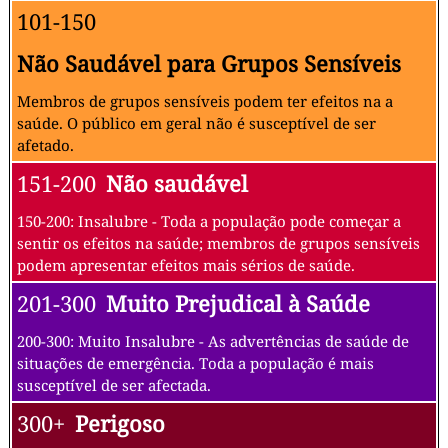
101-150
Não Saudável para Grupos Sensíveis
Membros de grupos sensíveis podem ter efeitos na a
saúde. O público em geral não é susceptível de ser
afetado.
151-200
Não saudável
150-200: Insalubre - Toda a população pode começar a
sentir os efeitos na saúde; membros de grupos sensíveis
podem apresentar efeitos mais sérios de saúde.
201-300
Muito Prejudical à Saúde
200-300: Muito Insalubre - As advertências de saúde de
situações de emergência. Toda a população é mais
susceptível de ser afectada.
300+
Perigoso