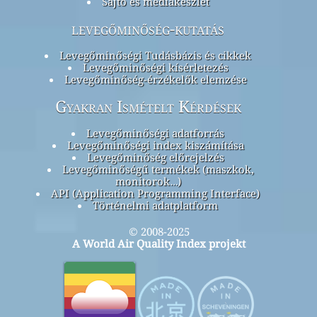
Sajtó és médiakészlet
levegőminőség-kutatás
Levegőminőségi Tudásbázis és cikkek
Levegőminőségi kísérletezés
Levegőminőség-érzékelők elemzése
Gyakran Ismételt Kérdések
Levegőminőségi adatforrás
Levegőminőségi index kiszámítása
Levegőminőség előrejelzés
Levegőminőségű termékek (maszkok,
monitorok…)
API (Application Programming Interface)
Történelmi adatplatform
© 2008-2025
A World Air Quality Index projekt