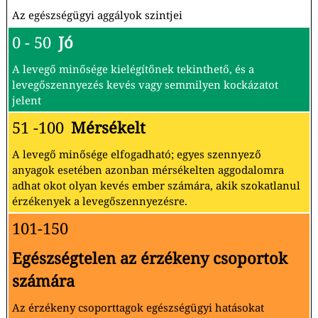
Az egészségügyi aggályok szintjei
0 - 50
Jó
A levegő minősége kielégítőnek tekinthető, és a
levegőszennyezés kevés vagy semmilyen kockázatot
jelent
51 -100
Mérsékelt
A levegő minősége elfogadható; egyes szennyező
anyagok esetében azonban mérsékelten aggodalomra
adhat okot olyan kevés ember számára, akik szokatlanul
érzékenyek a levegőszennyezésre.
101-150
Egészségtelen az érzékeny csoportok
számára
Az érzékeny csoporttagok egészségügyi hatásokat