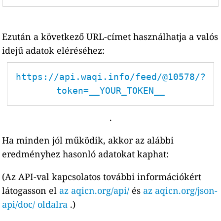
Ezután a következő URL-címet használhatja a valós
idejű adatok eléréséhez:
https://api.waqi.info/feed/@10578/?
token=__YOUR_TOKEN__
.
Ha minden jól működik, akkor az alábbi
eredményhez hasonló adatokat kaphat:
(Az API-val kapcsolatos további információkért
látogasson el
az aqicn.org/api/
és
az aqicn.org/json-
api/doc/ oldalra
.)