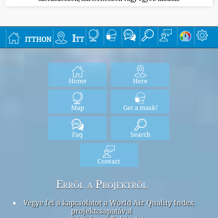
itthon
Itt
Home
Here
Map
Get a mask!
Faq
Search
Contact
Erről a Projektről
Vegye fel a kapcsolatot a World Air Quality Index
projektcsapatával