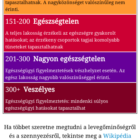
tapasztalhatnak. A nagyközönséget valószínűleg nem
érinti.
151-200
Egészségtelen
A teljes lakosság érzékeli az egészségre gyakorolt
hatásokat; az érzékeny csoportok tagjai komolyabb
tüneteket tapasztalhatnak
201-300
Nagyon egészségtelen
Egészségügyi figyelmeztetések vészhelyzet esetén. Az
egész lakosság nagyobb valószínűséggel érinti.
300+
Veszélyes
Egészségügyi figyelmeztetés: mindenki súlyos
egészségügyi hatásokat tapasztalhat
Ha többet szeretne megtudni a levegőminőségről
és a szennyezésről, tekintse meg a
Wikipédia