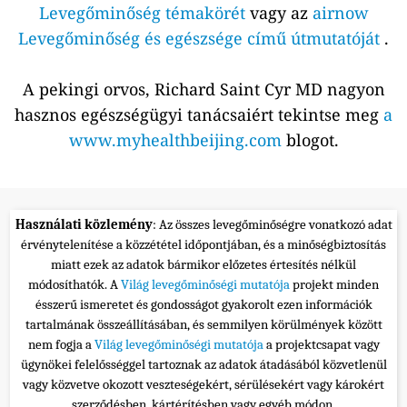
Levegőminőség témakörét
vagy az
airnow
Levegőminőség és egészsége című útmutatóját
.
A pekingi orvos, Richard Saint Cyr MD nagyon
hasznos egészségügyi tanácsaiért tekintse meg
a
www.myhealthbeijing.com
blogot.
Használati közlemény
: Az összes levegőminőségre vonatkozó adat
érvénytelenítése a közzététel időpontjában, és a minőségbiztosítás
miatt ezek az adatok bármikor előzetes értesítés nélkül
módosíthatók. A
Világ levegőminőségi mutatója
projekt minden
ésszerű ismeretet és gondosságot gyakorolt ezen információk
tartalmának összeállításában, és semmilyen körülmények között
nem fogja a
Világ levegőminőségi mutatója
a projektcsapat vagy
ügynökei felelősséggel tartoznak az adatok átadásából közvetlenül
vagy közvetve okozott veszteségekért, sérülésekért vagy károkért
szerződésben, kártérítésben vagy egyéb módon.