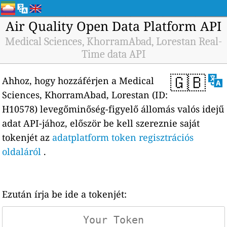
Air Quality Open Data Platform API
Medical Sciences, KhorramAbad, Lorestan Real-
Time data API
🇬🇧
Ahhoz, hogy hozzáférjen a Medical
Sciences, KhorramAbad, Lorestan (ID:
H10578) levegőminőség-figyelő állomás valós idejű
adat API-jához, először be kell szereznie saját
tokenjét az
adatplatform token regisztrációs
oldaláról
.
Ezután írja be ide a tokenjét: