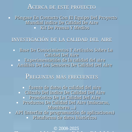
Acerca de este proyecto
Póngase En Contacto Con El Equipo Del Proyecto
Mundial índice De Calidad De Aire
Kit De Prensa Y Medios
investigación de la calidad del aire
Base De Conocimientos Y Artículos Sobre La
Calidad Del Aire
Experimentación de la calidad del aire
Análisis De Los Sensores De Calidad Del Aire
Preguntas más frecuentes
fuente de datos de calidad del aire
Cálculo Del índice De Calidad Del Aire
Pronóstico De La Calidad Del Aire
Productos De Calidad Del Aire (máscaras,
Monitores ...)
API (interfaz de programación de aplicaciones)
Plataforma de datos históricos
© 2008-2025