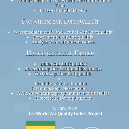
Kontaktieren Sie Das World Air Quality Index
Team
Presse Und Medien-Kit
Forschung zur Luftqualität
Wissensdatenbank Und Artikel Zur Luftqualität
Experimente zur Luftqualität
Analyse Von Luftgütesensoren
Häufig gestellte Fragen
Daten zur Luftqualität
Berechnung Des Luftqualitätsindexes
Vorhersage Der Luftqualität
Produkte Zur Luftqualität
(Atemmasken, Messgeräte ...)
API (Anwendungsprogrammierschnittstelle)
Historische Datenplattform
© 2008-2025
Das World Air Quality Index-Projekt