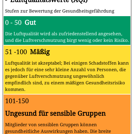
Stufen zur Bewertung der Gesundheitsgefährdung
0 - 50
Gut
Die Luftqualität wird als zufriedenstellend angesehen,
und die Luftverschmutzung birgt wenig oder kein Risiko.
51 -100
Mäßig
Luftqualität ist akzeptabel; Bei einigen Schadstoffen kann
es jedoch für eine sehr kleine Anzahl von Personen, die
gegenüber Luftverschmutzung ungewöhnlich
empfindlich sind, zu einem mäßigen Gesundheitsrisiko
kommen.
101-150
Ungesund für sensible Gruppen
Mitglieder von sensiblen Gruppen können
gesundheitliche Auswirkungen haben. Die breite