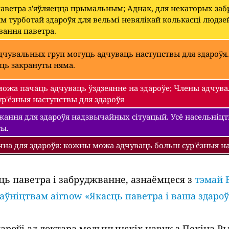
паветра з'яўляецца прымальным; Аднак, для некаторых з
 турботай здароўя для вельмі невялікай колькасці людзе
вання паветра.
чувальных груп могуць адчуваць наступствы для здароўя.
уць закрануты няма.
ожа пачаць адчуваць ўздзеянне на здароўе; Члены адчува
р'ёзныя наступствы для здароўя
ання для здароўя надзвычайных сітуацый. Усё насельніцтва
ты.
чна для здароўя: кожны можа адчуваць больш сур'ёзныя на
ць паветра і забруджванне, азнаёмцеся з
тэмай 
раўніцтвам airnow «Якасць паветра і ваша здароў
роўі ад доктара медыцынскіх навук з Пекіна Рыч