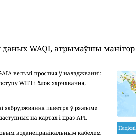
даных WAQI, атрымаўшы манітор я
GAIA вельмі простыя ў наладжванні:
оступу WIFI і блок харчавання,
і забруджвання паветра ў рэжыме
даступныя на картах і праз API.
Націсн
ровым воданепранікальным кабелем