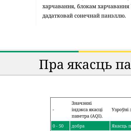
харчавання, блокам харчавання
дадатковай сонечнай панэллю.
Пра якасць п
Значэнні
-
індэкса якасці
Узроўні 
паветра (AQI).
0 - 50
добра
Якасць п