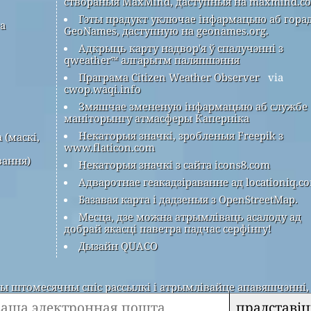
створаныя MaxMind, даступныя на maxmind.c
Гэты прадукт уключае інфармацыю аб гора
ра
GeoNames, даступную на geonames.org.
Адкрыць карту надвор'я ў спалучэнні з
qweather™ алгарытм паляпшэння
Праграма Citizen Weather Observer
via
cwop.waqi.info
Змяшчае змененую інфармацыю аб службе
маніторынгу атмасферы Каперніка
Некаторыя значкі, зробленыя Freepik з
 (маскі,
www.flaticon.com
вання)
Некаторыя значкі з сайта icons8.com
Адваротнае геакадзіраванне ад locationiq.c
Базавая карта і дадзеныя з OpenStreetMap.
Месца, дзе можна атрымліваць асалоду ад
добрай якасці паветра падчас серфінгу!
Дызайн QUACO
 штомесячны спіс рассылкі і атрымлівайце апавяшчэнні, 
прадставіц