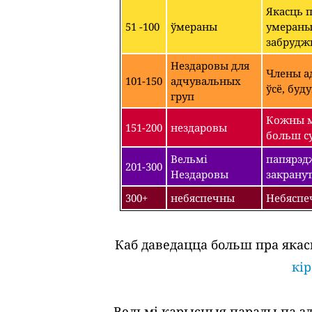
Якасць 
51 -100
ўмераны
умераным
забрудж
Нездаровы для
Члены ад
101-150
адчувальных
ўсё, буд
груп
Кожны м
151-200
нездаровы
больш су
Вельмі
папярэдж
201-300
Нездаровы
закрану
300+
небяспечны
Небяспе
Каб даведацца больш пра якас
кі
Вельмі карысныя парады па зда