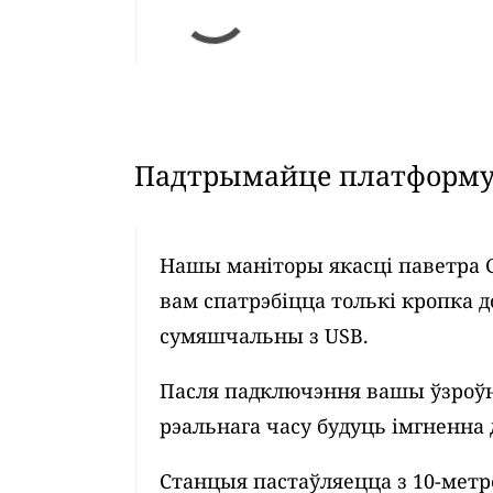
Падтрымайце платформу 
Нашы маніторы якасці паветра 
вам спатрэбіцца толькі кропка д
сумяшчальны з USB.
Пасля падключэння вашы ўзроўн
рэальнага часу будуць імгненна 
Станцыя пастаўляецца з 10-мет