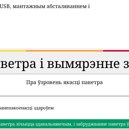
 USB, мантажным абсталяваннем і
аветра і вымярэнне 
Пра ўзровень якасці паветра
занепакоенасці здароўем
аветра лічыцца здавальняючым, і забруджванне паветра ў