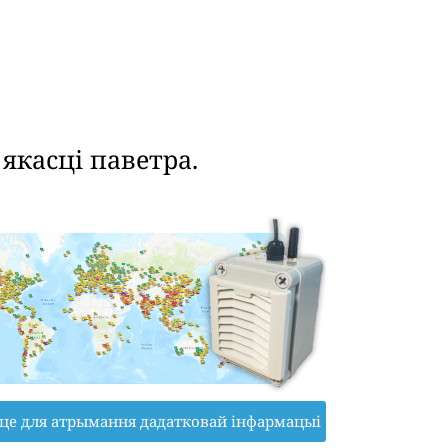
касці паветра.
іце для атрымання дадатковай інфармацыі