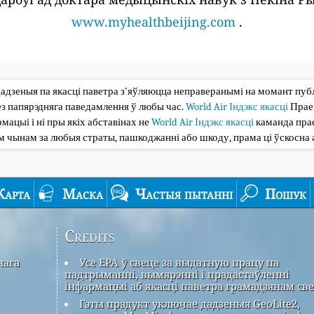
www.myhealthbeijing.com
.
дадзеныя па якасці паветра з'яўляюцца неправеранымі на момант публі
з папярэдняга паведамлення ў любы час.
World Air Індэкс якасці
Прае
мацыі і ні пры якіх абставінах не
World Air Індэкс якасці
каманда прае
ым чынам за любыя страты, пашкоджанні або шкоду, прама ці ўскосна 
Карта
Маска
Частыя пытанні
Пошук
Credits
нага
Усе EPA ў свеце за выдатную працу па
падтрыманні, вымярэнні і прадастаўленні
інфармацыі аб якасці паветра грамадзянам све
Гэты прадукт уключае дадзеныя GeoLite2,