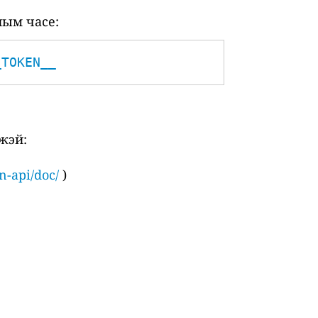
ным часе:
_TOKEN__
жэй:
n-api/doc/
)