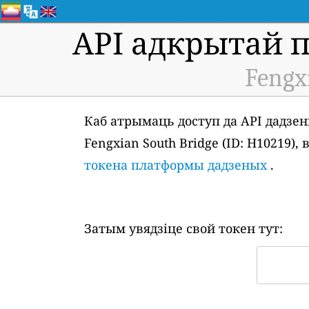
API адкрытай 
Fengx
Каб атрымаць доступ да API дадзен
Fengxian South Bridge (ID: H10219)
токена платформы дадзеных
.
Затым увядзіце свой токен тут: