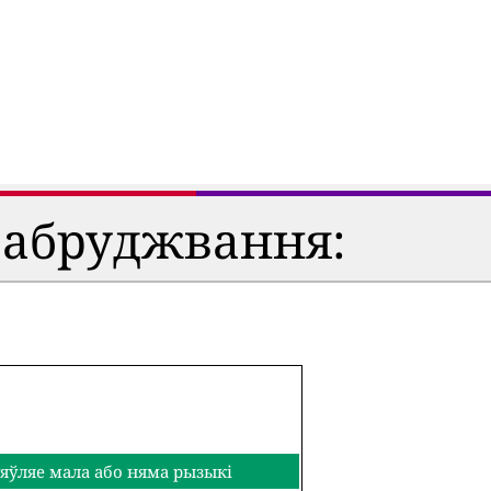
забруджвання:
яўляе мала або няма рызыкі