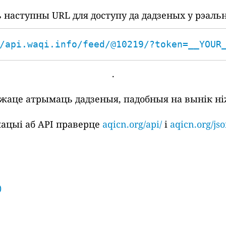
наступны URL для доступу да дадзеных у рэаль
/api.waqi.info/feed/@10219/?token=__YOUR
.
ожаце атрымаць дадзеныя, падобныя на вынік ні
ацыі аб API праверце
aqicn.org/api/
і
aqicn.org/jso
)