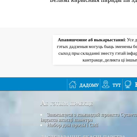
Апавяшчэнне аб выкарыстанні
: Усе 
гэтых дадзеныя могуць быць зменены бе
сыход пры складанні зместу гэтай інфар
кантракце, деликта ці інш
дадому
тут
Аб гэтым праекце
Звяжыцеся з камандай праекта Сусвет
індэкса якасці паветра
Набор для прэсы і СМІ
даследаванне якасці паветра