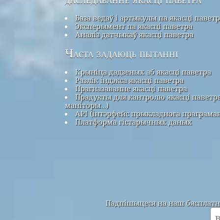
База ведаў і артыкулы па якасці павет
Эксперымент па якасці паветра
Аналіз датчыкаў якасці паветра
Часта задаюць пытанні
Крыніца дадзеных аб якасці паветра
Разлік індэкса якасці паветра
Прагназаванне якасці паветра
Прадукты для кантролю якасці паветра
маніторы…)
API (інтэрфейс прыкладнога праграма
Платформа гістарычных даных
Падпішыцеся на наш бясплатны