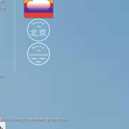
om.
дзе
om
калі з'явяцца новыя артыкулы.
ь