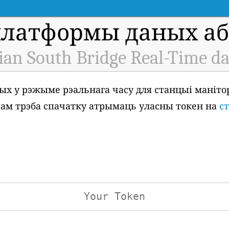
платформы даных аб 
ian South Bridge Real-Time da
ых у рэжыме рэальнага часу для станцыі маніто
, вам трэба спачатку атрымаць уласны токен на
с