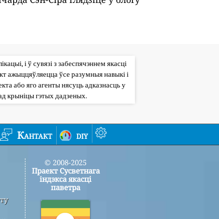
кацыі, і ў сувязі з забеспячэннем якасці
кт ажыццяўляецца ўсе разумныя навыкі і
кта або яго агенты нясуць адказнасць у
ад крыніцы гэтых дадзеных.
Кантакт
diy
© 2008-2025
Праект Сусветнага
індэкса якасці
паветра
ту