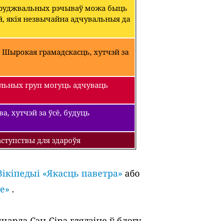
абруджвальных рэчываў можа быць
й, якія незвычайна адчувальныя да
 Шырокая грамадскасць, хутчэй за
льных груп могуць адчуваць
, хутчэй за ўсё, будуць
ступствы для здароўя
Вікіпедыі «Якасць паветра»
або
е»
.
арда Сэн-Сіра глядзіце ў блогу