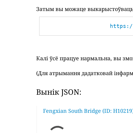
Затым вы можаце выкарыстоўваць 
https:/
Калі ўсё працуе нармальна, вы зм
(Для атрымання дадатковай інфарм
Вынік JSON:
Fengxian South Bridge (ID: H10219