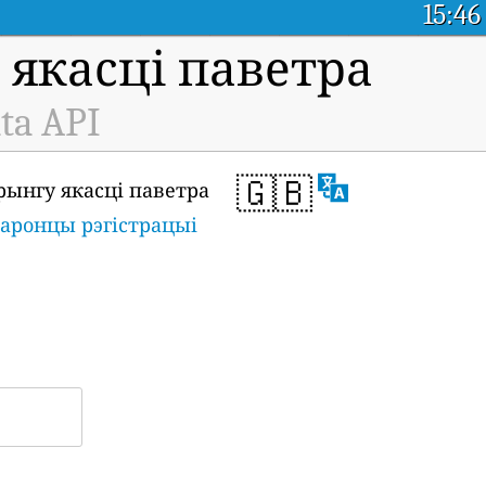
15:46
якасці паветра
ta API
🇬🇧
рынгу якасці паветра
таронцы рэгістрацыі