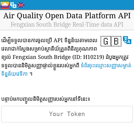
Air Quality Open Data Platform API
Fengxian South Bridge Real-Time data API
🇬🇧
ដើម្បីទទួលបានការចូលប្រើ API ទិន្នន័យតាមពេល
វេលាជាក់ស្តែងសម្រាប់ស្ថានីយ៍ត្រួតពិនិត្យគុណភាព
ខ្យល់ Fengxian South Bridge (ID: H10219) ដំបូងអ្នកត្រូវ
ទទួលបាននិមិត្តសញ្ញាផ្ទាល់ខ្លួនរបស់អ្នកពី
ទំព័រចុះឈ្មោះសញ្ញាសម្ងាត់
ទិន្នន័យវេទិកា
។
បន្ទាប់មកបញ្ចូលនិមិត្តសញ្ញារបស់អ្នកនៅទីនេះ៖