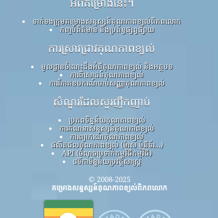
អំពីគម្រោងនេះ។
ទាក់ទងក្រុមគម្រោងសន្ទស្សន៍គុណភាពខ្យល់ពិភពលោក
កញ្ចប់ព័ត៌មាន និងប្រព័ន្ធផ្សព្វផ្សាយ
ការស្រាវជ្រាវគុណភាពខ្យល់
មូលដ្ឋានចំណេះដឹងអំពីគុណភាពខ្យល់ និងអត្ថបទ
ការពិសោធន៍គុណភាពខ្យល់
ការវិភាគឧបករណ៍ចាប់សញ្ញាគុណភាពខ្យល់
សំណួរដែលសួរញឹកញាប់
ប្រភពទិន្នន័យគុណភាពខ្យល់
ការគណនាសន្ទស្សន៍គុណភាពខ្យល់
ការព្យាករណ៍គុណភាពខ្យល់
ផលិតផលគុណភាពខ្យល់ (ម៉ាស ម៉ូនីទ័រ...)
API (ចំណុចប្រទាក់កម្មវិធីកម្មវិធី)
វេទិកាទិន្នន័យប្រវត្តិសាស្ត្រ
© 2008-2025
គម្រោងសន្ទស្សន៍គុណភាពខ្យល់ពិភពលោក