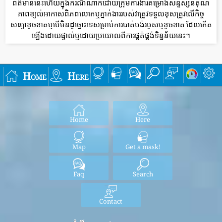
ព័ត៌មាននេះហើយក្នុងករណីណាក៏ដោយក្រុមការងារគម្រោងសន្ទស្សន៍គុណ
ភាពខ្យល់អាកាសពិភពលោកឬភ្នាក់ងាររបស់វាត្រូវទទួលខុសត្រូវលើកិច្ច
សន្យាខូចខាតឬបើមិនដូច្នោះទេសម្រាប់ការបាត់បង់របួសឬខូចខាត ដែលកើត
ឡើងដោយផ្ទាល់ឬដោយប្រយោលពីការផ្គត់ផ្គង់ទិន្នន័យនេះ។
Home
Here
Home
Here
Map
Get a mask!
Faq
Search
Contact