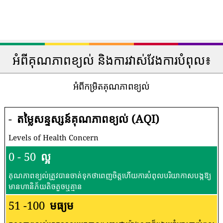
អំពីគុណភាពខ្យល់ និងការវាស់វែងការបំពុល៖
អំពីកម្រិតគុណភាពខ្យល់
-
តម្លៃសន្ទស្សន៍គុណភាពខ្យល់ (AQI)
Levels of Health Concern
0 - 50
ល្អ
គុណភាពខ្យល់ត្រូវបានចាត់ទុកថាពេញចិត្តហើយការបំពុលបរិយាកាសបង្កឱ្យ
មានហានិភ័យតិចតួចឬគ្មាន
51 -100
មធ្យម