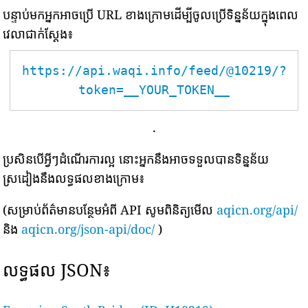
បន្ទាប់មកអ្នកអាចប្រើ URL ខាងក្រោមដើម្បីចូលប្រើទិន្នន័យក្នុងពេល
វេលាជាក់ស្តែង៖
https://api.waqi.info/feed/@10219/?
token=__YOUR_TOKEN__
.
ប្រសិនបើអ្វីៗដំណើរការល្អ នោះអ្នកនឹងអាចទទួលបានទិន្នន័យ
ស្រដៀងនឹងលទ្ធផលខាងក្រោម៖
(សម្រាប់ព័ត៌មានបន្ថែមអំពី API សូមពិនិត្យមើល
aqicn.org/api/
និង
aqicn.org/json-api/doc/
)
លទ្ធផល JSON៖