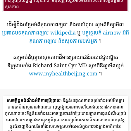
សុខភាព
ដើម្បីដឹងបន្ថែមអំពីគុណភាពខ្យល់ និងការបំពុល សូមពិនិត្យមើល
ប្រធានបទគុណភាពខ្យល់ wikipedia
ឬ
មគ្គុទ្ទេសក៍ airnow អំពី
គុណភាពខ្យល់ និងសុខភាពរបស់អ្នក
។
សម្រាប់ដំបូន្មានសុខភាពដ៏មានប្រយោជន៍របស់វេជ្ជបណ្ឌិត
ទីក្រុងប៉េកាំង Richard Saint Cyr MD សូមពិនិត្យមើលប្លក់
www.myhealthbeijing.com
។
សេចក្តីជូនដំណឹងអំពីការប្រើប្រាស់
: ទិន្នន័យគុណភាពខ្យល់ទាំងអស់មិនត្រូវ
បានគេប៉ាន់ស្មាននៅពេលបោះពុម្ភផ្សាយនោះទេហើយដោយសារតែការធានា
គុណភាពនេះទិន្នន័យទាំងនេះអាចត្រូវបានកែប្រែដោយគ្មានការជូនដំណឹងគ្រប់
ពេលវេលា។ គម្រោងសន្ទស្សន៍គុណភាពខ្យល់អាកាសពិភពលោកបានអនុវត្ត
នូវជំនាញនិងការថែទាំដែលសមស្របទាំងអស់ក្នុងការចងក្រងមាតិកានៃ