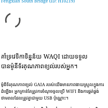
Fengxian South Bridge (ID: H10219)
គាំទ្រវេទិកាទិន្នន័យ WAQI ដោយទទួល
បានម៉ូនីទ័រគុណភាពខ្យល់របស់អ្នក។
ម៉ូនីទ័រគុណភាពខ្យល់ GAIA របស់យើងមានភាពងាយស្រួលក្នុងការ
ដំឡើង៖ អ្នកគ្រាន់តែត្រូវការចំណុចចូលប្រើ WIFI និងការផ្គត់ផ្គង់
ថាមពលដែលត្រូវគ្នាជាមួយ USB ប៉ុណ្ណោះ។