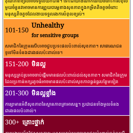
គុណភាពខ្យល់អាចទទួលយកបាន។ ទោះជាយ៉ាងណាក៏ដោយចំពោះការបំពុល
មួយចំនួនវាអាចមានការព្រួយបារម្ភខាងសុខភាពក្នុងកម្រិតតិចតួចចំពោះ
មនុស្សតិចតួចដែលងាយទទួលរងការបំពុលខ្យល់។
Unhealthy
101-150
for sensitive groups
សមាជិកនៃក្រុមរសើបអាចជួបប្រទះផលប៉ះពាល់សុខភាព។ សាធារណជន​
ទូទៅ​មិន​ទំនង​ជា​រង​ផល​ប៉ះពាល់​ទេ។
151-200
មិនល្អ
មនុស្សគ្រប់រូបអាចចាប់ផ្តើមមានផលប៉ះពាល់ដល់សុខភាព។ សមាជិកនៃក្រុម
ដែលប្រកាន់អក្សរតូចធំអាចមានផលប៉ះពាល់សុខភាពធ្ងន់ធ្ងរបន្ថែមទៀត
201-300
មិនល្អខ្លាំង
ការព្រមានអំពីសុខភាពនៃស្ថានភាពគ្រាអាសន្ន។ ប្រជាជនទាំងមូលទំនង
ជារងផលប៉ះពាល់។
300+
គ្រោះថ្នាក់
ការប្រុងប្រយ័ត្នផ្នែកសុខភាព: មនុស្សគ្រប់រូបអាចមានផលប៉ះពាល់ធ្ងន់ធ្ងរលើ