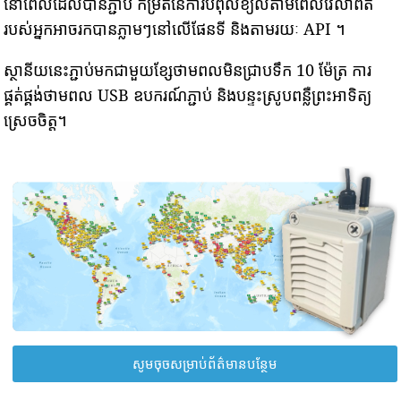
នៅពេលដែលបានភ្ជាប់ កម្រិតនៃការបំពុលខ្យល់តាមពេលវេលាពិត
របស់អ្នកអាចរកបានភ្លាមៗនៅលើផែនទី និងតាមរយៈ API ។
ស្ថានីយនេះភ្ជាប់មកជាមួយខ្សែថាមពលមិនជ្រាបទឹក 10 ម៉ែត្រ ការ
ផ្គត់ផ្គង់ថាមពល USB ឧបករណ៍ភ្ជាប់ និងបន្ទះស្រូបពន្លឺព្រះអាទិត្យ
ស្រេចចិត្ត។
សូមចុចសម្រាប់ព័ត៌មានបន្ថែម