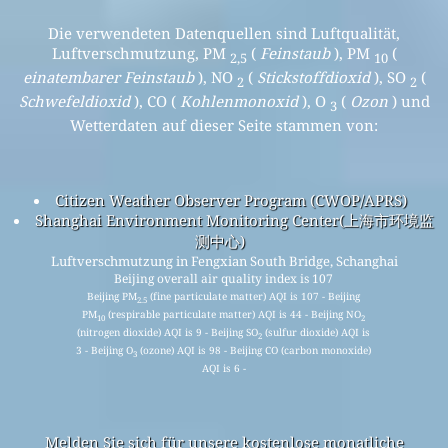
Die verwendeten Datenquellen sind Luftqualität,
Luftverschmutzung, PM
(
Feinstaub
), PM
(
2,5
10
einatembarer Feinstaub
), NO
(
Stickstoffdioxid
), SO
(
2
2
Schwefeldioxid
), CO (
Kohlenmonoxid
), O
(
Ozon
) und
3
Wetterdaten auf dieser Seite stammen von:
Citizen Weather Observer Program (CWOP/APRS)
Shanghai Environment Monitoring Center(上海市环境监
测中心)
Luftverschmutzung in Fengxian South Bridge, Schanghai
Beijing overall air quality index is 107
Beijing PM
(fine particulate matter) AQI is 107 - Beijing
2.5
PM
(respirable particulate matter) AQI is 44 - Beijing NO
10
2
(nitrogen dioxide) AQI is 9 - Beijing SO
(sulfur dioxide) AQI is
2
3 - Beijing O
(ozone) AQI is 98 - Beijing CO (carbon monoxide)
3
AQI is 6 -
Melden Sie sich für unsere kostenlose monatliche