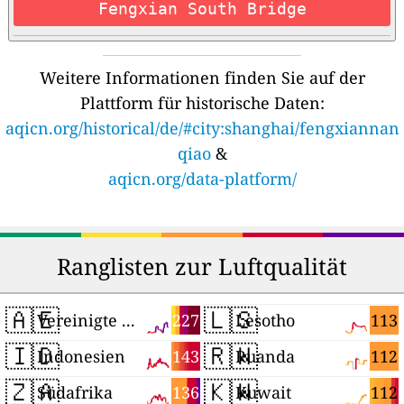
Fengxian South Bridge
Weitere Informationen finden Sie auf der
Plattform für historische Daten:
aqicn.org/historical/de/#city:shanghai/fengxiannan
qiao
&
aqicn.org/data-platform/
Ranglisten zur Luftqualität
🇦🇪
🇱🇸
227
113
Vereinigte Arabische Emirate
Lesotho
🇮🇩
🇷🇼
143
112
Indonesien
Ruanda
🇿🇦
🇰🇼
136
112
Südafrika
Kuwait