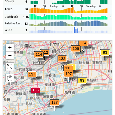
CO
6
3
AQI
Temp.
36
26
Luftdruck
1007
100
Relative Luftfeuchtigkeit
53
41
Wind
3
1
+
−