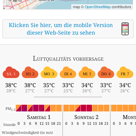
map ©
OpenStreetMap
contributors
Klicken Sie hier, um die mobile Version
dieser Web-Seite zu sehen
Luftqualitäts vorhersage
SA. 1
SO. 2
MO. 3
DI. 4
MI. 5
DO. 6
FR. 7
38°C
38°C
35°C
33°C
34°C
33°C
34°C
28°C
27°C
27°C
25°C
26°C
27°C
26°C
PM
2.5
Samstag 1
Sonntag 2
Mont
0
3
6
9
12
15
18
21
0
3
6
9
12
15
18
21
0
3
6
9
Stunde
Windgeschwindigkeit (in m/s) 