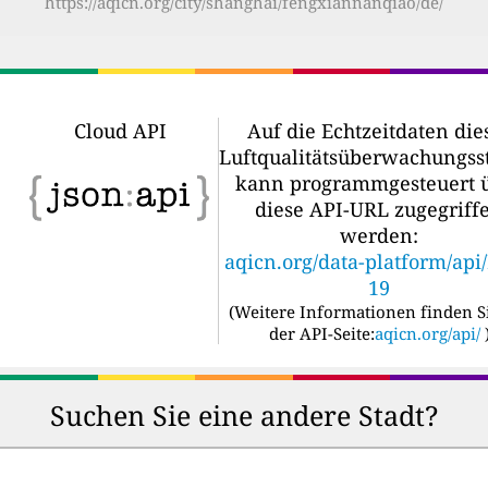
https://aqicn.org/city/shanghai/fengxiannanqiao/de/
Cloud API
Auf die Echtzeitdaten die
Luftqualitätsüberwachungss
kann programmgesteuert 
diese API-URL zugegriff
werden:
aqicn.org/data-platform/api
19
(
Weitere Informationen finden S
der API-Seite:
aqicn.org/api/
Suchen Sie eine andere Stadt?