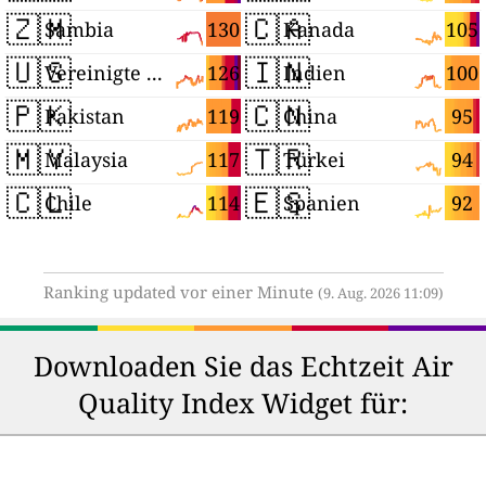
🇿🇲
🇨🇦
130
105
Sambia
Kanada
🇺🇸
🇮🇳
126
100
Vereinigte Staaten
Indien
🇵🇰
🇨🇳
119
95
Pakistan
China
🇲🇾
🇹🇷
117
94
Malaysia
Türkei
🇨🇱
🇪🇸
114
92
Chile
Spanien
Ranking updated vor einer Minute
(9. Aug. 2026 11:09)
Downloaden Sie das Echtzeit Air
Quality Index Widget für: