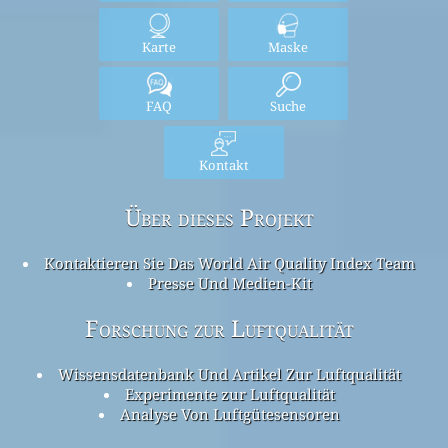
Karte
Maske
FAQ
Suche
Kontakt
Über dieses Projekt
Kontaktieren Sie Das World Air Quality Index Team
Presse Und Medien-Kit
Forschung zur Luftqualität
Wissensdatenbank Und Artikel Zur Luftqualität
Experimente zur Luftqualität
Analyse Von Luftgütesensoren