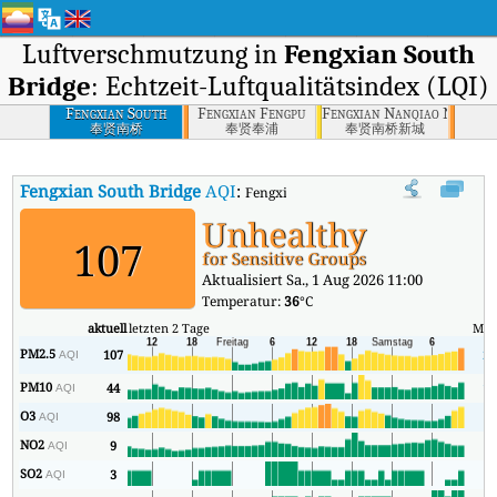
Luftverschmutzung in
Fengxian South
Bridge
: Echtzeit-Luftqualitätsindex (LQI)
Fengxian South
Fengxian Fengpu
Fengxian Nanqiao New Cit
Bridge
奉贤南桥
奉贤奉浦
奉贤南桥新城
Fengxian South Bridge
AQI
:
Fengxian South Bridge Echtzeit-Luftqual
Unhealthy
107
for Sensitive Groups
Aktualisiert Sa., 1 Aug 2026 11:00
Temperatur:
36
°C
aktuell
letzten 2 Tage
Min
PM2.5
107
25
AQI
PM10
44
13
AQI
O3
98
9
AQI
NO2
9
3
AQI
SO2
3
2
AQI