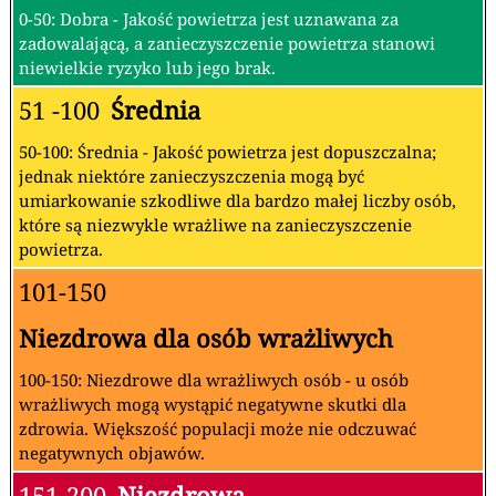
0-50: Dobra - Jakość powietrza jest uznawana za
zadowalającą, a zanieczyszczenie powietrza stanowi
niewielkie ryzyko lub jego brak.
51 -100
Średnia
50-100: Średnia - Jakość powietrza jest dopuszczalna;
jednak niektóre zanieczyszczenia mogą być
umiarkowanie szkodliwe dla bardzo małej liczby osób,
które są niezwykle wrażliwe na zanieczyszczenie
powietrza.
101-150
Niezdrowa dla osób wrażliwych
100-150: Niezdrowe dla wrażliwych osób - u osób
wrażliwych mogą wystąpić negatywne skutki dla
zdrowia. Większość populacji może nie odczuwać
negatywnych objawów.
151-200
Niezdrowa