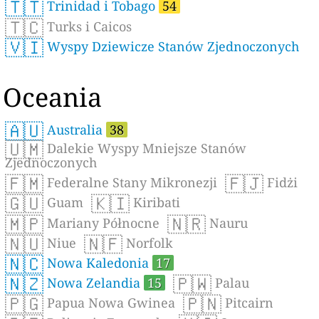
🇹🇹
Trinidad i Tobago
54
🇹🇨
Turks i Caicos
🇻🇮
Wyspy Dziewicze Stanów Zjednoczonych
Oceania
🇦🇺
Australia
38
🇺🇲
Dalekie Wyspy Mniejsze Stanów
Zjednoczonych
🇫🇲
🇫🇯
Federalne Stany Mikronezji
Fidżi
🇬🇺
🇰🇮
Guam
Kiribati
🇲🇵
🇳🇷
Mariany Północne
Nauru
🇳🇺
🇳🇫
Niue
Norfolk
🇳🇨
Nowa Kaledonia
17
🇳🇿
🇵🇼
Nowa Zelandia
15
Palau
🇵🇬
🇵🇳
Papua Nowa Gwinea
Pitcairn