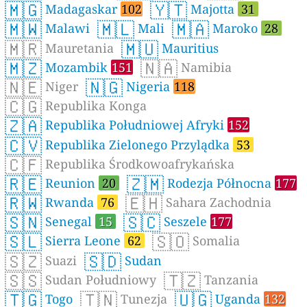
🇲🇬
🇾🇹
Madagaskar
102
Majotta
31
🇲🇼
🇲🇱
🇲🇦
Malawi
Mali
Maroko
28
🇲🇷
🇲🇺
Mauretania
Mauritius
🇲🇿
🇳🇦
Mozambik
151
Namibia
🇳🇪
🇳🇬
Niger
Nigeria
118
🇨🇬
Republika Konga
🇿🇦
Republika Południowej Afryki
152
🇨🇻
Republika Zielonego Przylądka
53
🇨🇫
Republika Środkowoafrykańska
🇷🇪
🇿🇲
Reunion
20
Rodezja Północna
177
🇷🇼
🇪🇭
Rwanda
76
Sahara Zachodnia
🇸🇳
🇸🇨
Senegal
15
Seszele
177
🇸🇱
🇸🇴
Sierra Leone
62
Somalia
🇸🇿
🇸🇩
Suazi
Sudan
🇸🇸
🇹🇿
Sudan Południowy
Tanzania
🇹🇬
🇹🇳
🇺🇬
Togo
Tunezja
Uganda
132