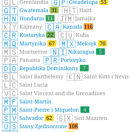
🇬🇱
🇬🇵
Grenlandia
Gwadelupa
55
🇬🇹
🇭🇹
Gwatemala
31
Haiti
🇭🇳
🇯🇲
Honduras
11
Jamajka
🇰🇾
🇨🇦
Kajmany
Kanada
116
🇨🇷
🇨🇺
Kostaryka
22
Kuba
🇲🇶
🇲🇽
Martynika
67
Meksyk
70
🇲🇸
🇳🇮
Montserrat
Nikaragua
5
🇵🇦
🇵🇷
Panama
Portoryko
🇩🇴
Republika Dominikany
7
🇧🇱
🇰🇳
Saint Barthélemy
Saint Kitts i Nevis
🇱🇨
Saint Lucia
🇻🇨
Saint Vincent and the Grenadines
🇲🇫
Saint-Martin
🇵🇲
Saint-Pierre i Miquelon
4
🇸🇻
🇸🇽
Salwador
62
Sint Maarten
🇺🇸
Stany Zjednoczone
108