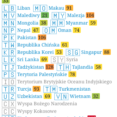
33
🇱🇧
🇲🇴
Liban
Makau
91
🇲🇻
🇲🇾
Malediwy
21
Malezja
104
🇲🇳
🇲🇲
Mongolia
38
Myanmar
59
🇳🇵
🇴🇲
Nepal
47
Oman
74
🇵🇰
Pakistan
106
🇹🇼
Republika Chińska
61
🇰🇷
🇸🇬
Republika Korei
53
Singapur
88
🇱🇰
🇸🇾
Sri Lanka
69
Syria
🇹🇯
🇹🇭
Tadżykistan
128
Tajlandia
58
🇵🇸
Terytoria Palestyńskie
78
🇮🇴
Terytorium Brytyjskie Oceanu Indyjskiego
🇹🇷
🇹🇲
Turcja
93
Turkmenistan
🇺🇿
🇻🇳
Uzbekistan
69
Wietnam
32
🇨🇽
Wyspa Bożego Narodzenia
🇨🇨
Wyspy Kokosowe