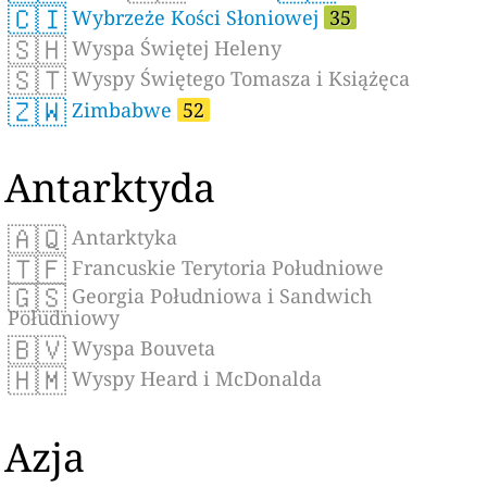
🇨🇮
Wybrzeże Kości Słoniowej
35
🇸🇭
Wyspa Świętej Heleny
🇸🇹
Wyspy Świętego Tomasza i Książęca
🇿🇼
Zimbabwe
52
Antarktyda
🇦🇶
Antarktyka
🇹🇫
Francuskie Terytoria Południowe
🇬🇸
Georgia Południowa i Sandwich
Południowy
🇧🇻
Wyspa Bouveta
🇭🇲
Wyspy Heard i McDonalda
Azja