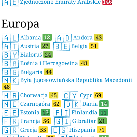
🇦🇪
Zjednoczone Emiraty Arabskie
146
Europa
🇦🇱
🇦🇩
Albania
18
Andora
43
🇦🇹
🇧🇪
Austria
27
Belgia
51
🇧🇾
Białoruś
24
🇧🇦
Bośnia i Hercegowina
48
🇧🇬
Bułgaria
44
🇲🇰
Była Jugosłowiańska Republika Macedonii
48
🇭🇷
🇨🇾
Chorwacja
45
Cypr
69
🇲🇪
🇩🇰
Czarnogóra
62
Dania
14
🇪🇪
🇫🇮
Estonia
13
Finlandia
11
🇫🇷
🇬🇮
Francja
56
Gibraltar
21
🇬🇷
🇪🇸
Grecja
55
Hiszpania
71