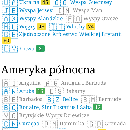
🇺🇦
🇬🇬
Ukraina
45
Wyspa Guernsey
🇯🇪
🇮🇲
Wyspa Jersey
Wyspa Man
🇦🇽
🇫🇴
Wyspy Alandzkie
Wyspy Owcze
🇭🇺
🇮🇹
Węgry
48
Włochy
74
🇬🇧
Zjednoczone Królestwo Wielkiej Brytanii
60
🇱🇻
Łotwa
8
Ameryka północna
🇦🇮
🇦🇬
Anguilla
Antigua i Barbuda
🇦🇼
🇧🇸
Aruba
15
Bahamy
🇧🇧
🇧🇿
🇧🇲
Barbados
Belize
Bermudy
🇧🇶
Bonaire, Sint Eustatius i Saba
12
🇻🇬
Brytyjskie Wyspy Dziewicze
🇨🇼
🇩🇲
🇬🇩
Curaçao
Dominika
Grenada