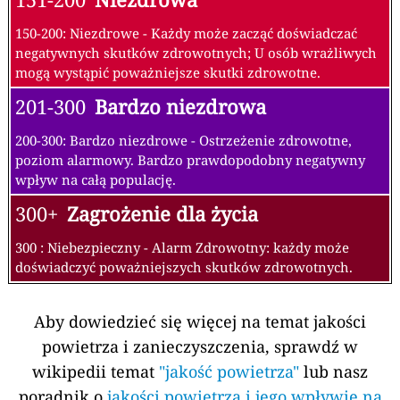
150-200: Niezdrowe - Każdy może zacząć doświadczać
negatywnych skutków zdrowotnych; U osób wrażliwych
mogą wystąpić poważniejsze skutki zdrowotne.
201-300
Bardzo niezdrowa
200-300: Bardzo niezdrowe - Ostrzeżenie zdrowotne,
poziom alarmowy. Bardzo prawdopodobny negatywny
wpływ na całą populację.
300+
Zagrożenie dla życia
300 : Niebezpieczny - Alarm Zdrowotny: każdy może
doświadczyć poważniejszych skutków zdrowotnych.
Aby dowiedzieć się więcej na temat jakości
powietrza i zanieczyszczenia, sprawdź w
wikipedii temat
"jakość powietrza"
lub nasz
poradnik o
jakości powietrza i jego wpływie na