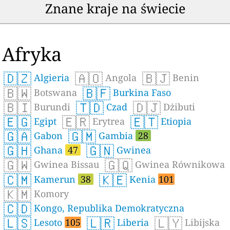
Znane kraje na świecie
Afryka
🇩🇿
🇦🇴
🇧🇯
Algieria
Angola
Benin
🇧🇼
🇧🇫
Botswana
Burkina Faso
🇧🇮
🇹🇩
🇩🇯
Burundi
Czad
Dżibuti
🇪🇬
🇪🇷
🇪🇹
Egipt
Erytrea
Etiopia
🇬🇦
🇬🇲
Gabon
Gambia
28
🇬🇭
🇬🇳
Ghana
47
Gwinea
🇬🇼
🇬🇶
Gwinea Bissau
Gwinea Równikowa
🇨🇲
🇰🇪
Kamerun
38
Kenia
101
🇰🇲
Komory
🇨🇩
Kongo, Republika Demokratyczna
🇱🇸
🇱🇷
🇱🇾
Lesoto
105
Liberia
Libijska