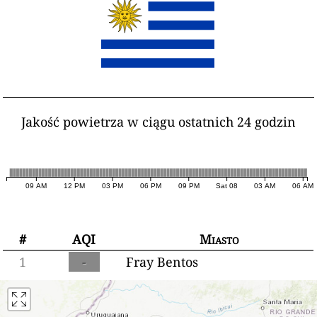
Jakość powietrza w ciągu ostatnich 24 godzin
09 AM
12 PM
03 PM
06 PM
09 PM
Sat 08
03 AM
06 AM
#
AQI
Miasto
1
-
Fray Bentos