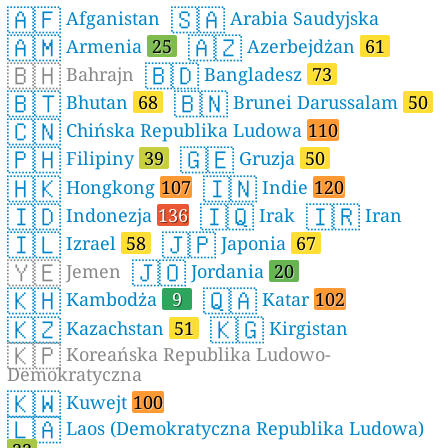
🇦🇫
🇸🇦
Afganistan
Arabia Saudyjska
🇦🇲
🇦🇿
Armenia
25
Azerbejdżan
61
🇧🇭
🇧🇩
Bahrajn
Bangladesz
73
🇧🇹
🇧🇳
Bhutan
68
Brunei Darussalam
50
🇨🇳
Chińska Republika Ludowa
110
🇵🇭
🇬🇪
Filipiny
39
Gruzja
50
🇭🇰
🇮🇳
Hongkong
107
Indie
120
🇮🇩
🇮🇶
🇮🇷
Indonezja
136
Irak
Iran
🇮🇱
🇯🇵
Izrael
58
Japonia
67
🇾🇪
🇯🇴
Jemen
Jordania
20
🇰🇭
🇶🇦
Kambodża
9
Katar
102
🇰🇿
🇰🇬
Kazachstan
51
Kirgistan
🇰🇵
Koreańska Republika Ludowo-
Demokratyczna
🇰🇼
Kuwejt
100
🇱🇦
Laos (Demokratyczna Republika Ludowa)