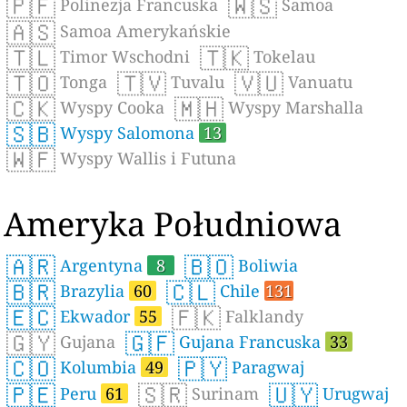
🇵🇫
🇼🇸
Polinezja Francuska
Samoa
🇦🇸
Samoa Amerykańskie
🇹🇱
🇹🇰
Timor Wschodni
Tokelau
🇹🇴
🇹🇻
🇻🇺
Tonga
Tuvalu
Vanuatu
🇨🇰
🇲🇭
Wyspy Cooka
Wyspy Marshalla
🇸🇧
Wyspy Salomona
13
🇼🇫
Wyspy Wallis i Futuna
Ameryka Południowa
🇦🇷
🇧🇴
Argentyna
8
Boliwia
🇧🇷
🇨🇱
Brazylia
60
Chile
131
🇪🇨
🇫🇰
Ekwador
55
Falklandy
🇬🇾
🇬🇫
Gujana
Gujana Francuska
33
🇨🇴
🇵🇾
Kolumbia
49
Paragwaj
🇵🇪
🇸🇷
🇺🇾
Peru
61
Surinam
Urugwaj