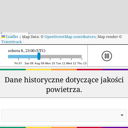
200 km
Leaflet
|
Map Data: ©
OpenStreetMap contributors
; Map render ©
100 mi
Tracestrack
niedziela 9., 19:00 (UTC)
Fri 07
Sat 08
Aug 09
Mon 10
Tue 11
Wed 12
Thu 13
Dane historyczne dotyczące jakości
powietrza.