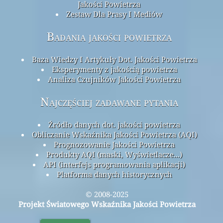
Jakości Powietrza
Zestaw Dla Prasy I Mediów
Badania jakości powietrza
Baza Wiedzy I Artykuły Dot. Jakości Powietrza
Eksperymenty z jakością powietrza
Analiza Czujników Jakości Powietrza
Najczęściej zadawane pytania
Źródło danych dot. jakości powietrza
Obliczanie Wskaźnika Jakości Powietrza (AQI)
Prognozowanie Jakości Powietrza
Produkty AQI (maski, Wyświetlacze...)
API (interfejs programowania aplikacji)
Platforma danych historycznych
© 2008-2025
Projekt Światowego Wskaźnika Jakości Powietrza