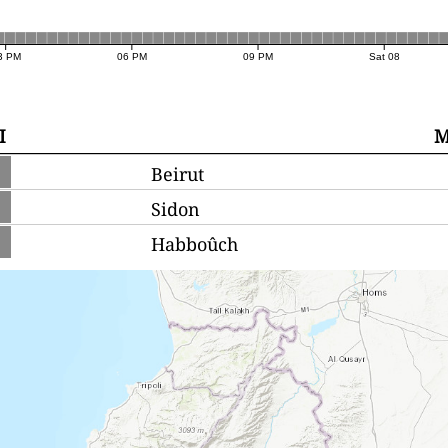
3 PM
06 PM
09 PM
Sat 08
I
M
Beirut
Sidon
Habboûch