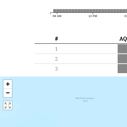
09 AM
12 PM
0
#
AQ
1
-
2
-
3
-
+
−