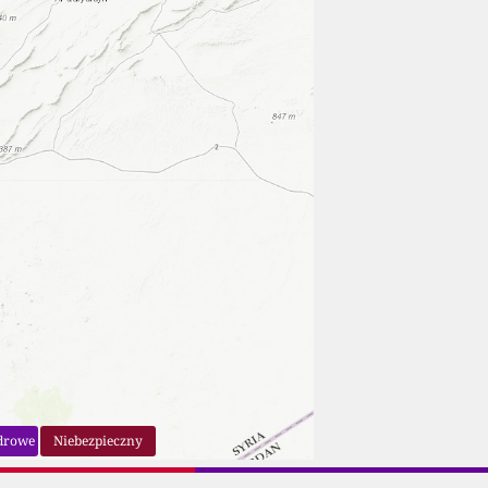
drowe
Niebezpieczny