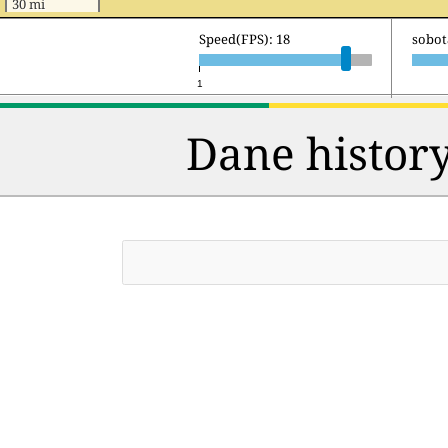
30 mi
Speed(FPS): 18
niedzi
1
Dane history