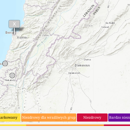
arkowany
Niezdrowy dla wrażliwych grup
Niezdrowy
Bardzo niez