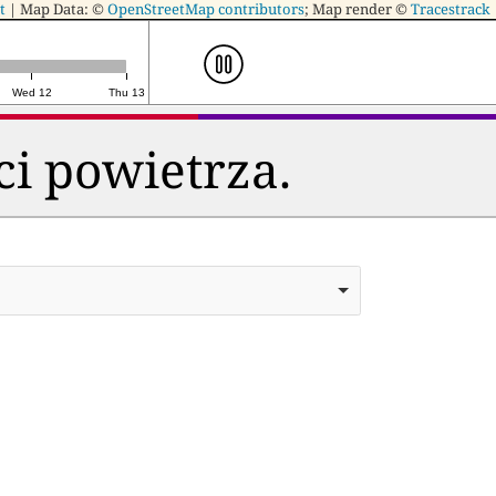
t
|
Map Data: ©
OpenStreetMap contributors
; Map render ©
Tracestrack
Wed 12
Thu 13
ci powietrza.