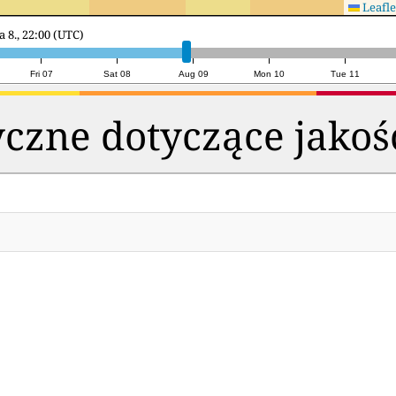
Leafle
ela 9., 23:00 (UTC)
Fri 07
Sat 08
Aug 09
Mon 10
Tue 11
czne dotyczące jakoś