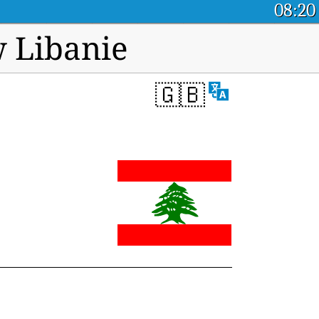
08:20
w Libanie
🇬🇧