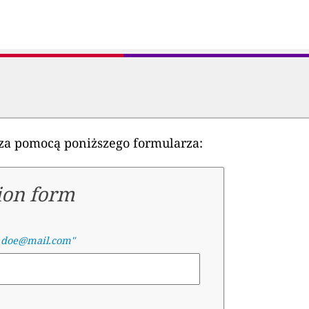
ę za pomocą poniższego formularza:
ion form
.doe@mail.com"