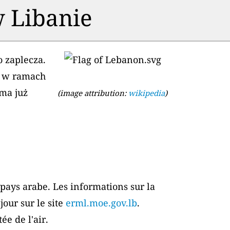
w Libanie
 zaplecza.
ie w ramach
 ma już
(image attribution:
wikipedia
)
-pays arabe. Les informations sur la
jour sur le site
erml.moe.gov.lb
.
ée de l'air.