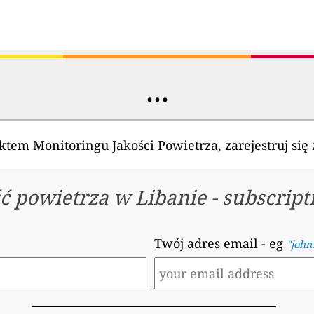
...
jektem Monitoringu Jakości Powietrza, zarejestruj si
ć powietrza w Libanie
-
subscript
Twój adres email
- eg
"john