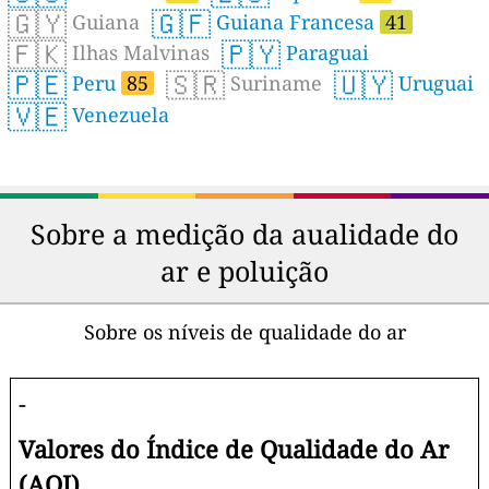
🇬🇾
🇬🇫
Guiana
Guiana Francesa
41
🇫🇰
🇵🇾
Ilhas Malvinas
Paraguai
🇵🇪
🇸🇷
🇺🇾
Peru
85
Suriname
Uruguai
🇻🇪
Venezuela
Sobre a medição da aualidade do
ar e poluição
Sobre os níveis de qualidade do ar
-
Valores do Índice de Qualidade do Ar
(AQI)