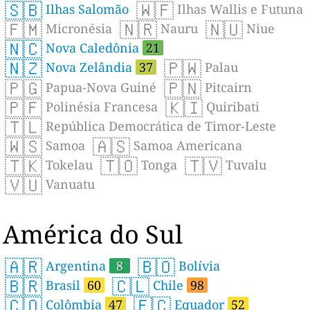
🇸🇧
🇼🇫
Ilhas Salomão
Ilhas Wallis e Futuna
🇫🇲
🇳🇷
🇳🇺
Micronésia
Nauru
Niue
🇳🇨
Nova Caledônia
21
🇳🇿
🇵🇼
Nova Zelândia
37
Palau
🇵🇬
🇵🇳
Papua-Nova Guiné
Pitcairn
🇵🇫
🇰🇮
Polinésia Francesa
Quiribati
🇹🇱
República Democrática de Timor-Leste
🇼🇸
🇦🇸
Samoa
Samoa Americana
🇹🇰
🇹🇴
🇹🇻
Tokelau
Tonga
Tuvalu
🇻🇺
Vanuatu
América do Sul
🇦🇷
🇧🇴
Argentina
8
Bolívia
🇧🇷
🇨🇱
Brasil
60
Chile
98
🇨🇴
🇪🇨
Colômbia
47
Equador
52