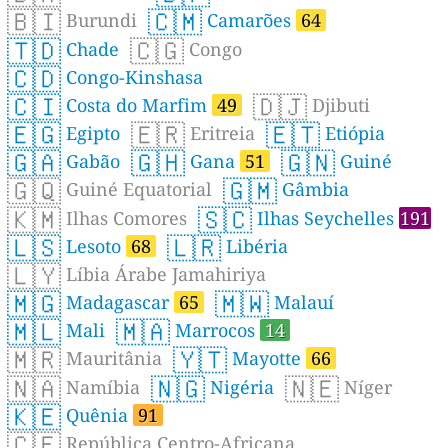
🇧🇮
🇨🇲
Burundi
Camarões
64
🇹🇩
🇨🇬
Chade
Congo
🇨🇩
Congo-Kinshasa
🇨🇮
🇩🇯
Costa do Marfim
49
Djibuti
🇪🇬
🇪🇷
🇪🇹
Egipto
Eritreia
Etiópia
🇬🇦
🇬🇭
🇬🇳
Gabão
Gana
51
Guiné
🇬🇶
🇬🇲
Guiné Equatorial
Gâmbia
🇰🇲
🇸🇨
Ilhas Comores
Ilhas Seychelles
191
🇱🇸
🇱🇷
Lesoto
68
Libéria
🇱🇾
Líbia Árabe Jamahiriya
🇲🇬
🇲🇼
Madagascar
65
Malauí
🇲🇱
🇲🇦
Mali
Marrocos
14
🇲🇷
🇾🇹
Mauritânia
Mayotte
66
🇳🇦
🇳🇬
🇳🇪
Namíbia
Nigéria
Níger
🇰🇪
Quênia
91
🇨🇫
República Centro-Africana