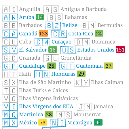
🇦🇮
🇦🇬
Anguilla
Antígua e Barbuda
🇦🇼
🇧🇸
Aruba
14
Bahamas
🇧🇧
🇧🇿
🇧🇲
Barbados
Belize
Bermudas
🇨🇦
🇨🇷
Canadá
123
Costa Rica
24
🇨🇺
🇨🇼
🇩🇲
Cuba
Curaçao
Dominica
🇸🇻
🇺🇸
El Salvador
18
Estados Unidos
151
🇬🇩
🇬🇱
Granada
Gronelândia
🇬🇵
🇬🇹
Guadalupe
25
Guatemala
37
🇭🇹
🇭🇳
Haiti
Honduras
29
🇸🇽
🇰🇾
Ilha de São Martinho
Ilhas Caiman
🇹🇨
Ilhas Turks e Caicos
🇻🇬
Ilhas Virgens Britânicas
🇻🇮
🇯🇲
Ilhas Virgens dos EUA
Jamaica
🇲🇶
🇲🇸
Martinica
28
Montserrat
🇲🇽
🇳🇮
México
73
Nicarágua
6