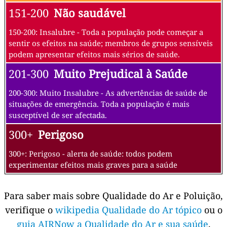
151-200
Não saudável
150-200: Insalubre - Toda a população pode começar a
sentir os efeitos na saúde; membros de grupos sensíveis
podem apresentar efeitos mais sérios de saúde.
201-300
Muito Prejudical à Saúde
200-300: Muito Insalubre - As advertências de saúde de
situações de emergência. Toda a população é mais
susceptível de ser afectada.
300+
Perigoso
300+: Perigoso - alerta de saúde: todos podem
experimentar efeitos mais graves para a saúde
Para saber mais sobre Qualidade do Ar e Poluição,
verifique o
wikipedia Qualidade do Ar tópico
ou o
guia AIRNow a Qualidade do Ar e sua saúde
.