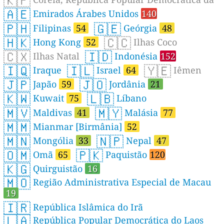
🇰🇵
🇦🇪
Emirados Árabes Unidos
140
🇵🇭
🇬🇪
Filipinas
54
Geórgia
48
🇭🇰
🇨🇨
Hong Kong
52
Ilhas Coco
🇨🇽
🇮🇩
Ilhas Natal
Indonésia
152
🇮🇶
🇮🇱
🇾🇪
Iraque
Israel
64
Iêmen
🇯🇵
🇯🇴
Japão
59
Jordânia
21
🇰🇼
🇱🇧
Kuwait
75
Líbano
🇲🇻
🇲🇾
Maldivas
41
Malásia
77
🇲🇲
Mianmar [Birmânia]
52
🇲🇳
🇳🇵
Mongólia
33
Nepal
47
🇴🇲
🇵🇰
Omã
65
Paquistão
120
🇰🇬
Quirguistão
16
🇲🇴
Região Administrativa Especial de Macau
19
🇮🇷
República Islâmica do Irã
🇱🇦
República Popular Democrática do Laos