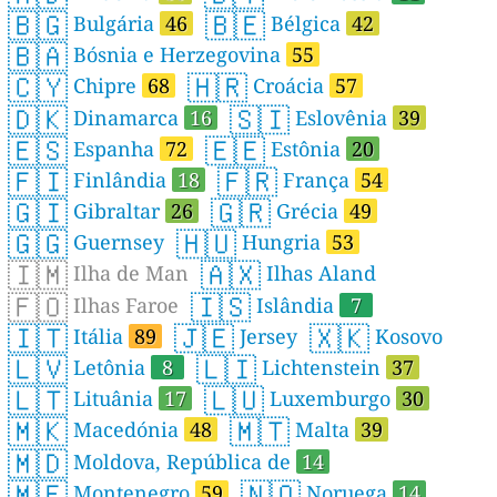
🇧🇬
🇧🇪
Bulgária
46
Bélgica
42
🇧🇦
Bósnia e Herzegovina
55
🇨🇾
🇭🇷
Chipre
68
Croácia
57
🇩🇰
🇸🇮
Dinamarca
16
Eslovênia
39
🇪🇸
🇪🇪
Espanha
72
Estônia
20
🇫🇮
🇫🇷
Finlândia
18
França
54
🇬🇮
🇬🇷
Gibraltar
26
Grécia
49
🇬🇬
🇭🇺
Guernsey
Hungria
53
🇮🇲
🇦🇽
Ilha de Man
Ilhas Aland
🇫🇴
🇮🇸
Ilhas Faroe
Islândia
7
🇮🇹
🇯🇪
🇽🇰
Itália
89
Jersey
Kosovo
🇱🇻
🇱🇮
Letônia
8
Lichtenstein
37
🇱🇹
🇱🇺
Lituânia
17
Luxemburgo
30
🇲🇰
🇲🇹
Macedónia
48
Malta
39
🇲🇩
Moldova, República de
14
🇲🇪
🇳🇴
Montenegro
59
Noruega
14