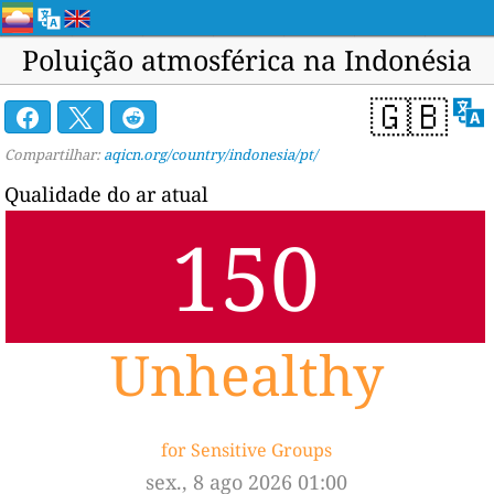
Poluição atmosférica na Indonésia
🇬🇧
Compartilhar:
aqicn.org/country/indonesia/pt/
Qualidade do ar atual
150
Unhealthy
for Sensitive Groups
sex., 8 ago 2026 01:00