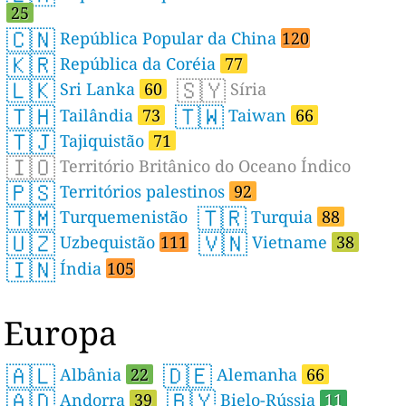
25
🇨🇳
República Popular da China
120
🇰🇷
República da Coréia
77
🇱🇰
🇸🇾
Sri Lanka
60
Síria
🇹🇭
🇹🇼
Tailândia
73
Taiwan
66
🇹🇯
Tajiquistão
71
🇮🇴
Território Britânico do Oceano Índico
🇵🇸
Territórios palestinos
92
🇹🇲
🇹🇷
Turquemenistão
Turquia
88
🇺🇿
🇻🇳
Uzbequistão
111
Vietname
38
🇮🇳
Índia
105
Europa
🇦🇱
🇩🇪
Albânia
22
Alemanha
66
🇦🇩
🇧🇾
Andorra
39
Bielo-Rússia
11