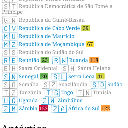
🇸🇹
República Democrática de São Tomé e
Príncipe
🇬🇼
República da Guiné-Bissau
🇨🇻
República de Cabo Verde
39
🇲🇺
República de Maurício
🇲🇿
República de Moçambique
67
🇸🇸
República do Sudão do Sul
🇷🇪
🇷🇼
Reunião
23
Ruanda
118
🇪🇭
🇸🇭
Saara Ocidental
Santa Helena
🇸🇳
🇸🇱
Senegal
20
Serra Leoa
41
🇸🇴
🇸🇿
🇸🇩
Somália
Suazilândia
Sudão
🇹🇿
🇹🇬
🇹🇳
Tanzânia
Togo
Tunísia
🇺🇬
🇿🇼
Uganda
Zimbábue
🇿🇲
🇿🇦
Zâmbia
153
África do Sul
122