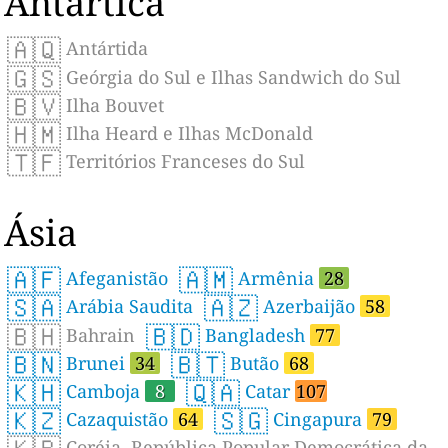
Antártica
🇦🇶
Antártida
🇬🇸
Geórgia do Sul e Ilhas Sandwich do Sul
🇧🇻
Ilha Bouvet
🇭🇲
Ilha Heard e Ilhas McDonald
🇹🇫
Territórios Franceses do Sul
Ásia
🇦🇫
🇦🇲
Afeganistão
Armênia
28
🇸🇦
🇦🇿
Arábia Saudita
Azerbaijão
58
🇧🇭
🇧🇩
Bahrain
Bangladesh
77
🇧🇳
🇧🇹
Brunei
34
Butão
68
🇰🇭
🇶🇦
Camboja
8
Catar
107
🇰🇿
🇸🇬
Cazaquistão
64
Cingapura
79
Coréia, República Popular Democrática da