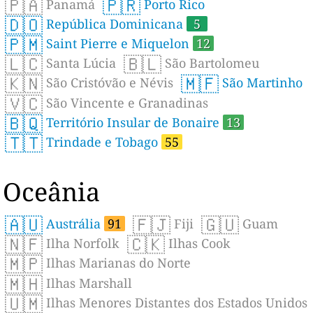
🇵🇦
🇵🇷
Panamá
Porto Rico
🇩🇴
República Dominicana
5
🇵🇲
Saint Pierre e Miquelon
12
🇱🇨
🇧🇱
Santa Lúcia
São Bartolomeu
🇰🇳
🇲🇫
São Cristóvão e Névis
São Martinho
🇻🇨
São Vincente e Granadinas
🇧🇶
Território Insular de Bonaire
13
🇹🇹
Trindade e Tobago
55
Oceânia
🇦🇺
🇫🇯
🇬🇺
Austrália
91
Fiji
Guam
🇳🇫
🇨🇰
Ilha Norfolk
Ilhas Cook
🇲🇵
Ilhas Marianas do Norte
🇲🇭
Ilhas Marshall
🇺🇲
Ilhas Menores Distantes dos Estados Unidos