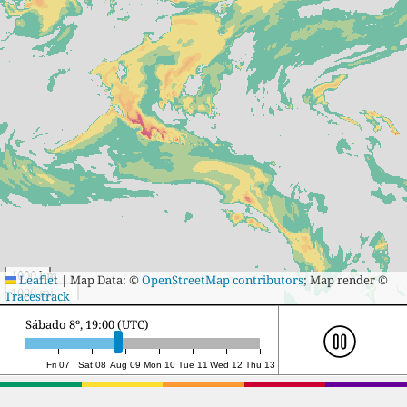
1000 km
Leaflet
|
Map Data: ©
OpenStreetMap contributors
; Map render ©
1000 mi
Tracestrack
Domingo 9º, 18:00 (UTC)
Fri 07
Sat 08
Aug 09
Mon 10
Tue 11
Wed 12
Thu 13