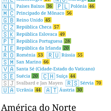
🇳🇱
🇵🇱
Países Baixos
36
Polónia
46
🇲🇨
Principado de Mônaco
56
🇬🇧
Reino Unido
45
🇨🇿
República Checa
57
🇸🇰
República Eslovaca
49
🇵🇹
República Portuguesa
28
🇮🇪
República da Irlanda
20
🇷🇴
🇷🇺
Roménia
53
Rússia
55
🇸🇲
San Marino
66
🇻🇦
Santa Sé (Cidade-Estado do Vaticano)
🇸🇪
🇨🇭
Suécia
20
Suíça
44
🇸🇯
🇷🇸
Svalbard e Jan Mayen
Sérvia
70
🇺🇦
🇦🇹
Ucrânia
44
Áustria
30
América do Norte