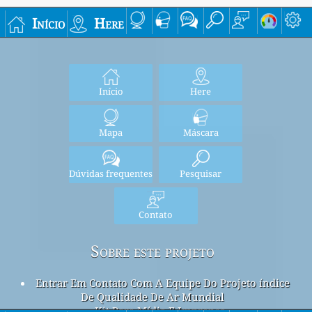
Início
Here
Início
Here
Mapa
Máscara
Dúvidas frequentes
Pesquisar
Contato
Sobre este projeto
Entrar Em Contato Com A Equipe Do Projeto índice
De Qualidade De Ar Mundial
Kit Para Mídia E Imprensa