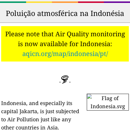
29
84
Sleman
29
51
Pasuruan
30
82
Tuban
30
55
Makassar
Poluição atmosférica na Indonésia
31
82
Mataram
31
57
Madiun
32
81
Semarang
32
57
Rembangan
Please note that Air Quality monitoring
33
78
Krian
33
59
Purwakarta
is now available for Indonesia:
34
78
Bekasi
34
60
Tangerang
aqicn.org/map/indonesia/pt/
35
76
Indramayu
35
63
Bojonegoro
36
74
Palembang
36
63
Samarinda
37
73
Tanjungagung
37
65
Manado
38
73
Tarakan
-
38
-
68
Bengkulu
39
72
Sorong
39
71
Martapura
Indonesia, and especially its
capital Jakarta, is just subjected
to Air Pollution just like any
other countries in Asia.