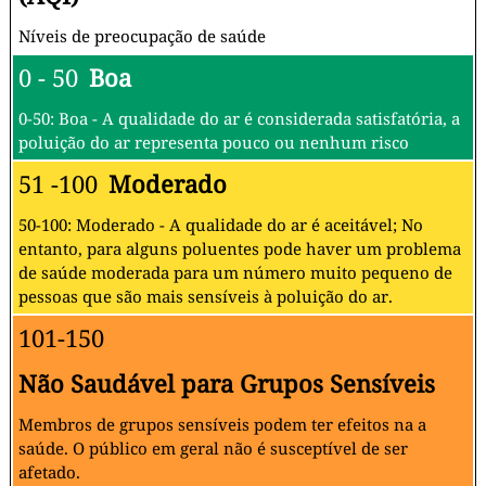
Níveis de preocupação de saúde
0 - 50
Boa
0-50: Boa - A qualidade do ar é considerada satisfatória, a
poluição do ar representa pouco ou nenhum risco
51 -100
Moderado
50-100: Moderado - A qualidade do ar é aceitável; No
entanto, para alguns poluentes pode haver um problema
de saúde moderada para um número muito pequeno de
pessoas que são mais sensíveis à poluição do ar.
101-150
Não Saudável para Grupos Sensíveis
Membros de grupos sensíveis podem ter efeitos na a
saúde. O público em geral não é susceptível de ser
afetado.