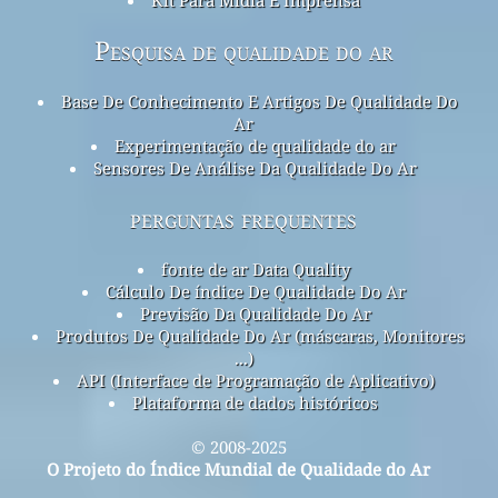
Pesquisa de qualidade do ar
Base De Conhecimento E Artigos De Qualidade Do
Ar
Experimentação de qualidade do ar
Sensores De Análise Da Qualidade Do Ar
perguntas frequentes
fonte de ar Data Quality
Cálculo De índice De Qualidade Do Ar
Previsão Da Qualidade Do Ar
Produtos De Qualidade Do Ar (máscaras, Monitores
...)
API (Interface de Programação de Aplicativo)
Plataforma de dados históricos
© 2008-2025
O Projeto do Índice Mundial de Qualidade do Ar