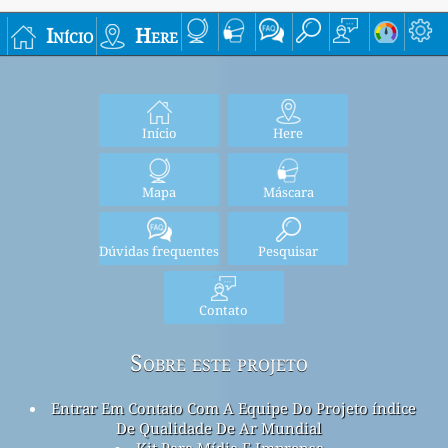
Início
Here
Início
Here
Mapa
Máscara
Dúvidas frequentes
Pesquisar
Contato
Sobre este projeto
Entrar Em Contato Com A Equipe Do Projeto índice
De Qualidade De Ar Mundial
Kit Para Mídia E Imprensa