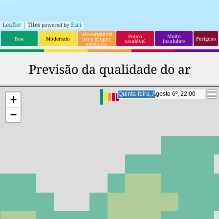
Leaflet
| Tiles
Esri
powered by
não-saudável
Pouco
Muito
Boa
Moderado
para grupos
Perigoso
saudável
insalubre
sensíveis
Previsão da qualidade do ar
Sexta-feira, Agosto 7º, 17:00
Sexta-feira, Agosto 7º, 17:00
+
−