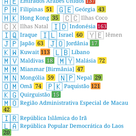
🇦🇪
Emirados Árabes Unidos
137
🇵🇭
🇬🇪
Filipinas
51
Geórgia
43
🇭🇰
🇨🇨
Hong Kong
35
Ilhas Coco
🇨🇽
🇮🇩
Ilhas Natal
Indonésia
163
🇮🇶
🇮🇱
🇾🇪
Iraque
Israel
60
Iêmen
🇯🇵
🇯🇴
Japão
63
Jordânia
17
🇰🇼
🇱🇧
Kuwait
113
Líbano
🇲🇻
🇲🇾
Maldivas
18
Malásia
72
🇲🇲
Mianmar [Birmânia]
47
🇲🇳
🇳🇵
Mongólia
59
Nepal
29
🇴🇲
🇵🇰
Omã
74
Paquistão
121
🇰🇬
Quirguistão
15
🇲🇴
Região Administrativa Especial de Macau
42
🇮🇷
República Islâmica do Irã
🇱🇦
República Popular Democrática do Laos
20