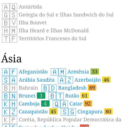
🇦🇶
Antártida
🇬🇸
Geórgia do Sul e Ilhas Sandwich do Sul
🇧🇻
Ilha Bouvet
🇭🇲
Ilha Heard e Ilhas McDonald
🇹🇫
Territórios Franceses do Sul
Ásia
🇦🇫
🇦🇲
Afeganistão
Armênia
33
🇸🇦
🇦🇿
Arábia Saudita
Azerbaijão
46
🇧🇭
🇧🇩
Bahrain
Bangladesh
89
🇧🇳
🇧🇹
Brunei
3
Butão
61
🇰🇭
🇶🇦
Camboja
4
Catar
92
🇰🇿
🇸🇬
Cazaquistão
45
Cingapura
80
🇰🇵
Coréia, República Popular Democrática da