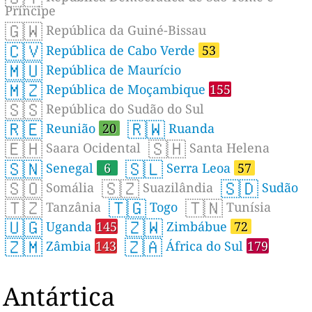
Príncipe
🇬🇼
República da Guiné-Bissau
🇨🇻
República de Cabo Verde
53
🇲🇺
República de Maurício
🇲🇿
República de Moçambique
155
🇸🇸
República do Sudão do Sul
🇷🇪
🇷🇼
Reunião
20
Ruanda
🇪🇭
🇸🇭
Saara Ocidental
Santa Helena
🇸🇳
🇸🇱
Senegal
6
Serra Leoa
57
🇸🇴
🇸🇿
🇸🇩
Somália
Suazilândia
Sudão
🇹🇿
🇹🇬
🇹🇳
Tanzânia
Togo
Tunísia
🇺🇬
🇿🇼
Uganda
145
Zimbábue
72
🇿🇲
🇿🇦
Zâmbia
143
África do Sul
179
Antártica