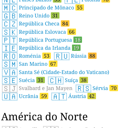
🇲🇨
Principado de Mônaco
55
🇬🇧
Reino Unido
31
🇨🇿
República Checa
84
🇸🇰
República Eslovaca
66
🇵🇹
República Portuguesa
18
🇮🇪
República da Irlanda
19
🇷🇴
🇷🇺
Roménia
53
Rússia
88
🇸🇲
San Marino
67
🇻🇦
Santa Sé (Cidade-Estado do Vaticano)
🇸🇪
🇨🇭
Suécia
31
Suíça
38
🇸🇯
🇷🇸
Svalbard e Jan Mayen
Sérvia
70
🇺🇦
🇦🇹
Ucrânia
59
Áustria
42
América do Norte