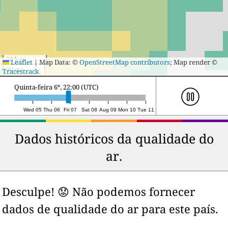
50 km
Leaflet
|
Map Data: ©
OpenStreetMap contributors
; Map render ©
30 mi
Tracestrack
Sexta-feira 7º, 17:00 (UTC)
Wed 05
Thu 06
Fri 07
Sat 08
Aug 09
Mon 10
Tue 11
Dados históricos da qualidade do
ar.
Desculpe! 😟 Não podemos fornecer
dados de qualidade do ar para este país.