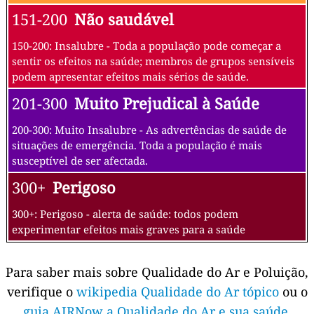
151-200
Não saudável
150-200: Insalubre - Toda a população pode começar a
sentir os efeitos na saúde; membros de grupos sensíveis
podem apresentar efeitos mais sérios de saúde.
201-300
Muito Prejudical à Saúde
200-300: Muito Insalubre - As advertências de saúde de
situações de emergência. Toda a população é mais
susceptível de ser afectada.
300+
Perigoso
300+: Perigoso - alerta de saúde: todos podem
experimentar efeitos mais graves para a saúde
Para saber mais sobre Qualidade do Ar e Poluição,
verifique o
wikipedia Qualidade do Ar tópico
ou o
guia AIRNow a Qualidade do Ar e sua saúde
.