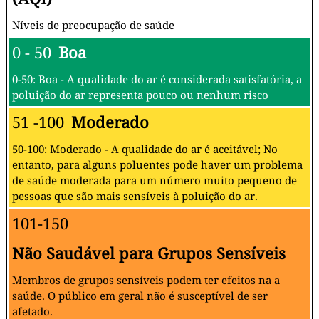
Níveis de preocupação de saúde
0 - 50
Boa
0-50: Boa - A qualidade do ar é considerada satisfatória, a
poluição do ar representa pouco ou nenhum risco
51 -100
Moderado
50-100: Moderado - A qualidade do ar é aceitável; No
entanto, para alguns poluentes pode haver um problema
de saúde moderada para um número muito pequeno de
pessoas que são mais sensíveis à poluição do ar.
101-150
Não Saudável para Grupos Sensíveis
Membros de grupos sensíveis podem ter efeitos na a
saúde. O público em geral não é susceptível de ser
afetado.