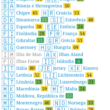
🇧🇦
Bósnia e Herzegovina
50
🇨🇾
🇭🇷
Chipre
65
Croácia
53
🇩🇰
🇸🇮
Dinamarca
15
Eslovênia
48
🇪🇸
🇪🇪
Espanha
58
Estônia
24
🇫🇮
🇫🇷
Finlândia
29
França
54
🇬🇮
🇬🇷
Gibraltar
11
Grécia
53
🇬🇬
🇭🇺
Guernsey
Hungria
69
🇮🇲
🇦🇽
Ilha de Man
Ilhas Aland
🇫🇴
🇮🇸
Ilhas Faroe
Islândia
6
🇮🇹
🇯🇪
🇽🇰
Itália
80
Jersey
Kosovo
🇱🇻
🇱🇮
Letônia
52
Lichtenstein
54
🇱🇹
🇱🇺
Lituânia
23
Luxemburgo
21
🇲🇰
🇲🇹
Macedónia
59
Malta
24
🇲🇩
Moldova, República de
13
🇲🇪
🇳🇴
Montenegro
40
Noruega
33
🇳🇱
🇵🇱
Países Baixos
33
Polónia
78