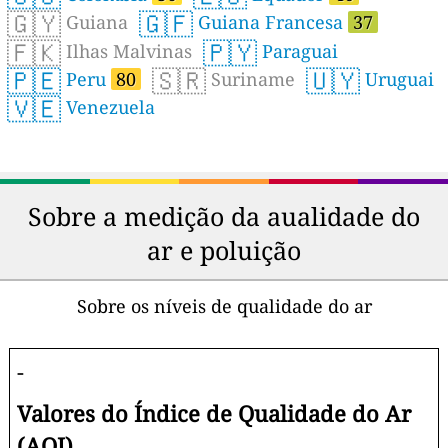
🇬🇾
🇬🇫
Guiana
Guiana Francesa
37
🇫🇰
🇵🇾
Ilhas Malvinas
Paraguai
🇵🇪
🇸🇷
🇺🇾
Peru
80
Suriname
Uruguai
🇻🇪
Venezuela
Sobre a medição da aualidade do
ar e poluição
Sobre os níveis de qualidade do ar
-
Valores do Índice de Qualidade do Ar
(AQI)