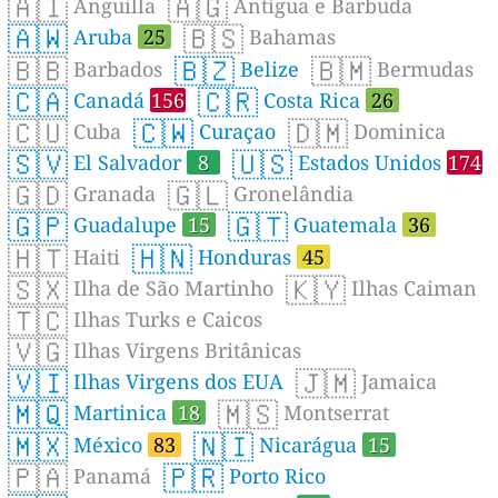
🇦🇮
🇦🇬
Anguilla
Antígua e Barbuda
🇦🇼
🇧🇸
Aruba
25
Bahamas
🇧🇧
🇧🇿
🇧🇲
Barbados
Belize
Bermudas
🇨🇦
🇨🇷
Canadá
156
Costa Rica
26
🇨🇺
🇨🇼
🇩🇲
Cuba
Curaçao
Dominica
🇸🇻
🇺🇸
El Salvador
8
Estados Unidos
174
🇬🇩
🇬🇱
Granada
Gronelândia
🇬🇵
🇬🇹
Guadalupe
15
Guatemala
36
🇭🇹
🇭🇳
Haiti
Honduras
45
🇸🇽
🇰🇾
Ilha de São Martinho
Ilhas Caiman
🇹🇨
Ilhas Turks e Caicos
🇻🇬
Ilhas Virgens Britânicas
🇻🇮
🇯🇲
Ilhas Virgens dos EUA
Jamaica
🇲🇶
🇲🇸
Martinica
18
Montserrat
🇲🇽
🇳🇮
México
83
Nicarágua
15
🇵🇦
🇵🇷
Panamá
Porto Rico