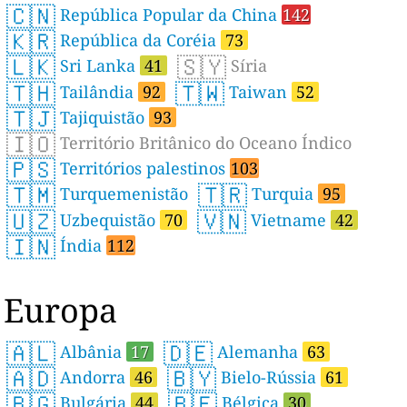
🇨🇳
República Popular da China
142
🇰🇷
República da Coréia
73
🇱🇰
🇸🇾
Sri Lanka
41
Síria
🇹🇭
🇹🇼
Tailândia
92
Taiwan
52
🇹🇯
Tajiquistão
93
🇮🇴
Território Britânico do Oceano Índico
🇵🇸
Territórios palestinos
103
🇹🇲
🇹🇷
Turquemenistão
Turquia
95
🇺🇿
🇻🇳
Uzbequistão
70
Vietname
42
🇮🇳
Índia
112
Europa
🇦🇱
🇩🇪
Albânia
17
Alemanha
63
🇦🇩
🇧🇾
Andorra
46
Bielo-Rússia
61
🇧🇬
🇧🇪
Bulgária
44
Bélgica
30