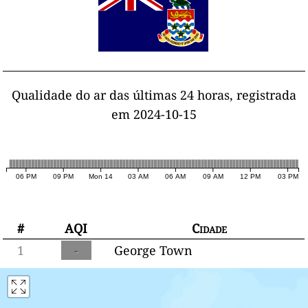
Qualidade do ar das últimas 24 horas, registrada
em 2024-10-15
06 PM
09 PM
Mon 14
03 AM
06 AM
09 AM
12 PM
03 PM
#
AQI
Cidade
1
-
George Town