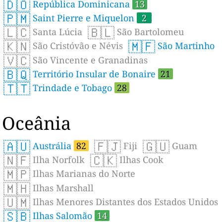
🇩🇴
República Dominicana
13
🇵🇲
Saint Pierre e Miquelon
2
🇱🇨
🇧🇱
Santa Lúcia
São Bartolomeu
🇰🇳
🇲🇫
São Cristóvão e Névis
São Martinho
🇻🇨
São Vincente e Granadinas
🇧🇶
Território Insular de Bonaire
21
🇹🇹
Trindade e Tobago
28
Oceânia
🇦🇺
🇫🇯
🇬🇺
Austrália
82
Fiji
Guam
🇳🇫
🇨🇰
Ilha Norfolk
Ilhas Cook
🇲🇵
Ilhas Marianas do Norte
🇲🇭
Ilhas Marshall
🇺🇲
Ilhas Menores Distantes dos Estados Unidos
🇸🇧
Ilhas Salomão
14