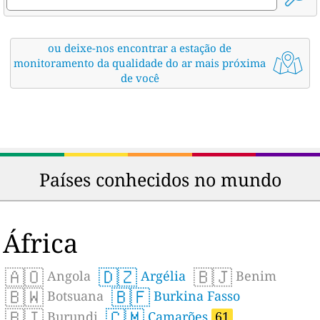
ou deixe-nos encontrar a estação de
monitoramento da qualidade do ar mais próxima
de você
Países conhecidos no mundo
África
🇦🇴
🇩🇿
🇧🇯
Angola
Argélia
Benim
🇧🇼
🇧🇫
Botsuana
Burkina Fasso
🇧🇮
🇨🇲
Burundi
Camarões
61