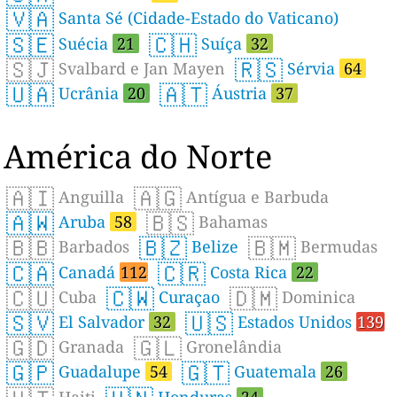
🇻🇦
Santa Sé (Cidade-Estado do Vaticano)
🇸🇪
🇨🇭
Suécia
21
Suíça
32
🇸🇯
🇷🇸
Svalbard e Jan Mayen
Sérvia
64
🇺🇦
🇦🇹
Ucrânia
20
Áustria
37
América do Norte
🇦🇮
🇦🇬
Anguilla
Antígua e Barbuda
🇦🇼
🇧🇸
Aruba
58
Bahamas
🇧🇧
🇧🇿
🇧🇲
Barbados
Belize
Bermudas
🇨🇦
🇨🇷
Canadá
112
Costa Rica
22
🇨🇺
🇨🇼
🇩🇲
Cuba
Curaçao
Dominica
🇸🇻
🇺🇸
El Salvador
32
Estados Unidos
139
🇬🇩
🇬🇱
Granada
Gronelândia
🇬🇵
🇬🇹
Guadalupe
54
Guatemala
26
Haiti
Honduras
24