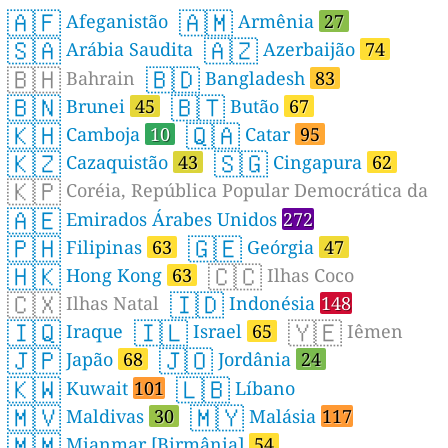
🇦🇫
🇦🇲
Afeganistão
Armênia
27
🇸🇦
🇦🇿
Arábia Saudita
Azerbaijão
74
🇧🇭
🇧🇩
Bahrain
Bangladesh
83
🇧🇳
🇧🇹
Brunei
45
Butão
67
🇰🇭
🇶🇦
Camboja
10
Catar
95
🇰🇿
🇸🇬
Cazaquistão
43
Cingapura
62
🇰🇵
Coréia, República Popular Democrática da
🇦🇪
Emirados Árabes Unidos
272
🇵🇭
🇬🇪
Filipinas
63
Geórgia
47
🇭🇰
🇨🇨
Hong Kong
63
Ilhas Coco
🇨🇽
🇮🇩
Ilhas Natal
Indonésia
148
🇮🇶
🇮🇱
🇾🇪
Iraque
Israel
65
Iêmen
🇯🇵
🇯🇴
Japão
68
Jordânia
24
🇰🇼
🇱🇧
Kuwait
101
Líbano
🇲🇻
🇲🇾
Maldivas
30
Malásia
117
🇲🇲
Mianmar [Birmânia]
54