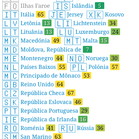
🇫🇴
🇮🇸
Ilhas Faroe
Islândia
5
🇮🇹
🇯🇪
🇽🇰
Itália
65
Jersey
Kosovo
🇱🇻
🇱🇮
Letônia
13
Lichtenstein
34
🇱🇹
🇱🇺
Lituânia
13
Luxemburgo
24
🇲🇰
🇲🇹
Macedónia
49
Malta
15
🇲🇩
Moldova, República de
7
🇲🇪
🇳🇴
Montenegro
44
Noruega
30
🇳🇱
🇵🇱
Países Baixos
55
Polónia
57
🇲🇨
Principado de Mônaco
53
🇬🇧
Reino Unido
64
🇨🇿
República Checa
67
🇸🇰
República Eslovaca
46
🇵🇹
República Portuguesa
29
🇮🇪
República da Irlanda
16
🇷🇴
🇷🇺
Roménia
41
Rússia
36
🇸🇲
San Marino
63