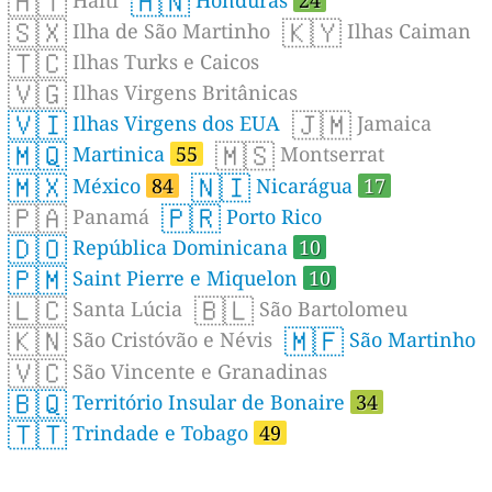
🇭🇹
🇭🇳
🇸🇽
🇰🇾
Ilha de São Martinho
Ilhas Caiman
🇹🇨
Ilhas Turks e Caicos
🇻🇬
Ilhas Virgens Britânicas
🇻🇮
🇯🇲
Ilhas Virgens dos EUA
Jamaica
🇲🇶
🇲🇸
Martinica
55
Montserrat
🇲🇽
🇳🇮
México
84
Nicarágua
17
🇵🇦
🇵🇷
Panamá
Porto Rico
🇩🇴
República Dominicana
10
🇵🇲
Saint Pierre e Miquelon
10
🇱🇨
🇧🇱
Santa Lúcia
São Bartolomeu
🇰🇳
🇲🇫
São Cristóvão e Névis
São Martinho
🇻🇨
São Vincente e Granadinas
🇧🇶
Território Insular de Bonaire
34
🇹🇹
Trindade e Tobago
49