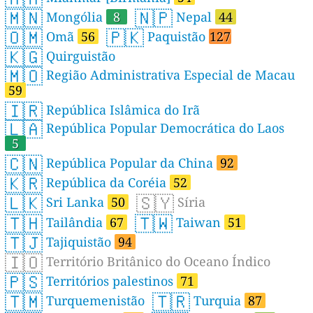
🇲🇳
🇳🇵
Mongólia
8
Nepal
44
🇴🇲
🇵🇰
Omã
56
Paquistão
127
🇰🇬
Quirguistão
🇲🇴
Região Administrativa Especial de Macau
59
🇮🇷
República Islâmica do Irã
🇱🇦
República Popular Democrática do Laos
5
🇨🇳
República Popular da China
92
🇰🇷
República da Coréia
52
🇱🇰
🇸🇾
Sri Lanka
50
Síria
🇹🇭
🇹🇼
Tailândia
67
Taiwan
51
🇹🇯
Tajiquistão
94
🇮🇴
Território Britânico do Oceano Índico
🇵🇸
Territórios palestinos
71
🇹🇲
🇹🇷
Turquemenistão
Turquia
87