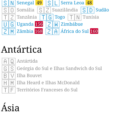
🇸🇳
🇸🇱
Senegal
49
Serra Leoa
48
🇸🇴
🇸🇿
🇸🇩
Somália
Suazilândia
Sudão
🇹🇿
🇹🇬
🇹🇳
Tanzânia
Togo
Tunísia
🇺🇬
🇿🇼
Uganda
156
Zimbábue
🇿🇲
🇿🇦
Zâmbia
168
África do Sul
160
Antártica
🇦🇶
Antártida
🇬🇸
Geórgia do Sul e Ilhas Sandwich do Sul
🇧🇻
Ilha Bouvet
🇭🇲
Ilha Heard e Ilhas McDonald
🇹🇫
Territórios Franceses do Sul
Ásia