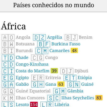
Países conhecidos no mundo
África
🇦🇴
🇩🇿
🇧🇯
Angola
Argélia
Benim
🇧🇼
🇧🇫
Botsuana
Burkina Fasso
🇧🇮
🇨🇲
Burundi
Camarões
48
🇹🇩
🇨🇬
Chade
Congo
🇨🇩
Congo-Kinshasa
🇨🇮
🇩🇯
Costa do Marfim
39
Djibuti
🇪🇬
🇪🇷
🇪🇹
Egipto
Eritreia
Etiópia
🇬🇦
🇬🇭
🇬🇳
Gabão
Gana
63
Guiné
🇬🇶
🇬🇲
Guiné Equatorial
Gâmbia
🇰🇲
🇸🇨
Ilhas Comores
Ilhas Seychelles
83
🇱🇸
🇱🇷
Lesoto
154
Libéria