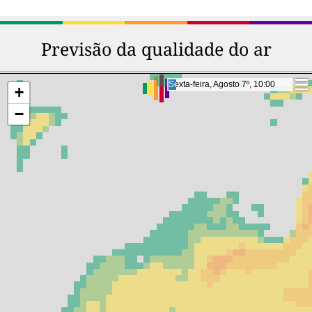
Previsão da qualidade do ar
Sábado, Agosto 8º, 15:00
Sábado, Agosto 8º, 15:00
+
−