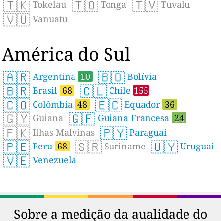
🇹🇰
🇹🇴
🇹🇻
Tokelau
Tonga
Tuvalu
🇻🇺
Vanuatu
América do Sul
🇦🇷
🇧🇴
Argentina
10
Bolívia
🇧🇷
🇨🇱
Brasil
68
Chile
155
🇨🇴
🇪🇨
Colômbia
48
Equador
36
🇬🇾
🇬🇫
Guiana
Guiana Francesa
24
🇫🇰
🇵🇾
Ilhas Malvinas
Paraguai
🇵🇪
🇸🇷
🇺🇾
Peru
68
Suriname
Uruguai
🇻🇪
Venezuela
Sobre a medição da aualidade do