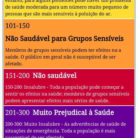
entanto, para alguns poluentes pode haver um problema
de saúde moderada para um número muito pequeno de
pessoas que são mais sensíveis à poluição do ar.
101-150
Não Saudável para Grupos Sensíveis
Membros de grupos sensíveis podem ter efeitos na a
saúde. O público em geral não é susceptível de ser
afetado.
151-200
Não saudável
150-200: Insalubre - Toda a população pode começar a
sentir os efeitos na saúde; membros de grupos sensíveis
podem apresentar efeitos mais sérios de saúde.
201-300
Muito Prejudical à Saúde
200-300: Muito Insalubre - As advertências de saúde de
situações de emergência. Toda a população é mais
susceptível de ser afectada.