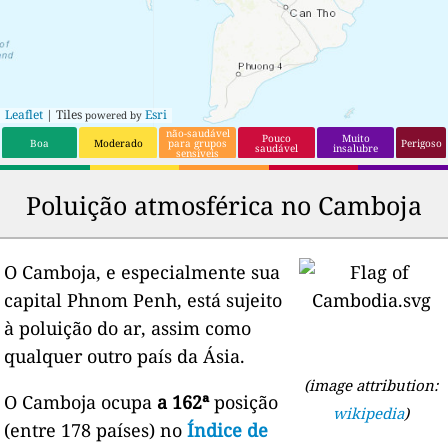
Leaflet
| Tiles
Esri
powered by
não-saudável
Pouco
Muito
Boa
Moderado
para grupos
Perigoso
saudável
insalubre
sensíveis
Poluição atmosférica no Camboja
O Camboja, e especialmente sua
capital Phnom Penh, está sujeito
à poluição do ar, assim como
qualquer outro país da Ásia.
(image attribution:
O Camboja ocupa
a 162ª
posição
wikipedia
)
(entre 178 países) no
Índice de