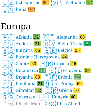
🇺🇿
🇻🇳
Uzbequistão
86
Vietname
27
🇮🇳
Índia
107
Europa
🇦🇱
🇩🇪
Albânia
22
Alemanha
60
🇦🇩
🇧🇾
Andorra
31
Bielo-Rússia
7
🇧🇬
🇧🇪
Bulgária
46
Bélgica
56
🇧🇦
Bósnia e Herzegovina
44
🇨🇾
🇭🇷
Chipre
53
Croácia
46
🇩🇰
🇸🇮
Dinamarca
14
Eslovênia
39
🇪🇸
🇪🇪
Espanha
83
Estônia
19
🇫🇮
🇫🇷
Finlândia
21
França
62
🇬🇮
🇬🇷
Gibraltar
32
Grécia
57
🇬🇬
🇭🇺
Guernsey
Hungria
40
🇮🇲
🇦🇽
Ilha de Man
Ilhas Aland