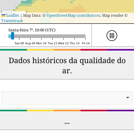
200 km
Leaflet
|
Map Data: ©
OpenStreetMap contributors
; Map render ©
100 mi
Tracestrack
Sábado 8º, 15:00 (UTC)
Sat 08
Aug 09
Mon 10
Tue 11
Wed 12
Thu 13
Fri 14
Dados históricos da qualidade do
ar.
...