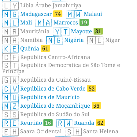
🇱🇾
Líbia Árabe Jamahiriya
🇲🇬
🇲🇼
Madagascar
74
Malauí
🇲🇱
🇲🇦
Mali
Marrocos
19
🇲🇷
🇾🇹
Mauritânia
Mayotte
31
🇳🇦
🇳🇬
🇳🇪
Namíbia
Nigéria
Níger
🇰🇪
Quênia
61
🇨🇫
República Centro-Africana
🇸🇹
República Democrática de São Tomé e
Príncipe
🇬🇼
República da Guiné-Bissau
🇨🇻
República de Cabo Verde
52
🇲🇺
República de Maurício
🇲🇿
República de Moçambique
56
🇸🇸
República do Sudão do Sul
🇷🇪
🇷🇼
Reunião
16
Ruanda
62
🇪🇭
🇸🇭
Saara Ocidental
Santa Helena