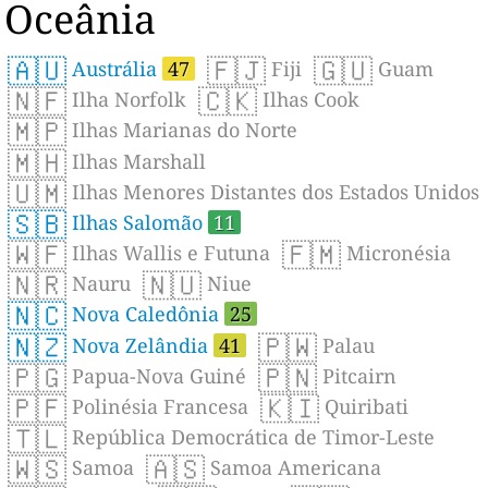
Oceânia
🇦🇺
🇫🇯
🇬🇺
Austrália
47
Fiji
Guam
🇳🇫
🇨🇰
Ilha Norfolk
Ilhas Cook
🇲🇵
Ilhas Marianas do Norte
🇲🇭
Ilhas Marshall
🇺🇲
Ilhas Menores Distantes dos Estados Unidos
🇸🇧
Ilhas Salomão
11
🇼🇫
🇫🇲
Ilhas Wallis e Futuna
Micronésia
🇳🇷
🇳🇺
Nauru
Niue
🇳🇨
Nova Caledônia
25
🇳🇿
🇵🇼
Nova Zelândia
41
Palau
🇵🇬
🇵🇳
Papua-Nova Guiné
Pitcairn
🇵🇫
🇰🇮
Polinésia Francesa
Quiribati
🇹🇱
República Democrática de Timor-Leste
🇼🇸
🇦🇸
Samoa
Samoa Americana