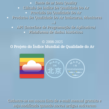
fonte de ar Data Quality
Cálculo De índice De Qualidade Do Ar
Previsão Da Qualidade Do Ar
Produtos De Qualidade Do Ar (máscaras, Monitores
...)
API (Interface de Programação de Aplicativo)
Plataforma de dados históricos
© 2008-2025
O Projeto do Índice Mundial de Qualidade do Ar
Cadastre-se em nossa lista de e-mail mensal gratuita e
seja notificado quando novos artigos estiverem