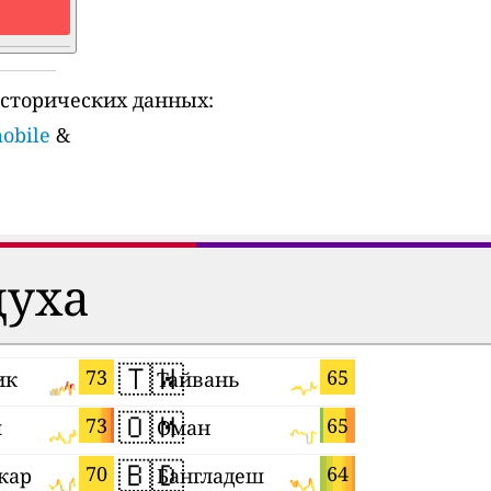
сторических данных:
mobile
&
духа
🇹🇼
🇧🇷
73
65
ик
Тайвань
Бразили
🇴🇲
🇺🇿
73
65
я
Оман
Узбекист
🇧🇩
🇧🇦
70
64
кар
Бангладеш