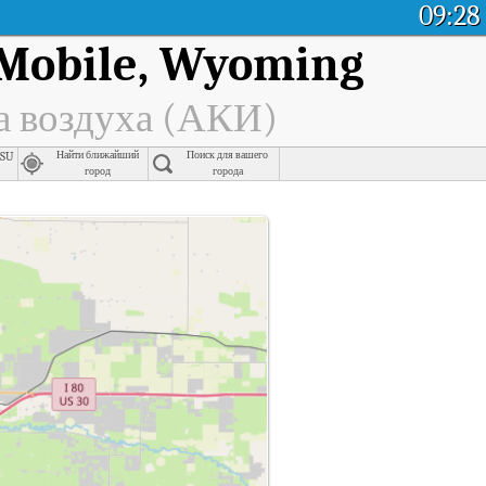
09:28
 Mobile, Wyoming
а воздуха (АКИ)
Csu
Найти ближайший
Поиск для вашего
город
города