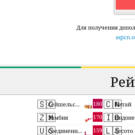
Для получения допо
aqicn.o
Рей
🇸🇨
🇨🇳
180
Сейшельские Острова
Китай
🇿🇲
🇮🇩
170
Замбия
Индоне
🇺🇸
🇱🇸
159
Соединенные Штаты
Лесото