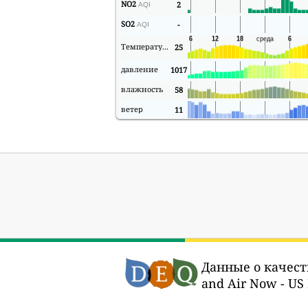
NO2
2
AQI
SO2
-
AQI
Температура
25
давление
1017
влажность
58
ветер
11
Данные о качест
and Air Now - US 