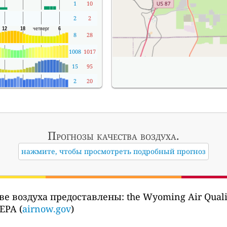
1
10
2
2
8
28
1008
1017
15
95
2
20
Прогнозы
качества воздуха.
нажмите, чтобы просмотреть подробный прогноз
ве воздуха предоставлены:
the Wyoming Air Qualit
EPA (
airnow.gov
)