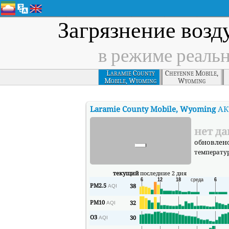
Загрязнение возд
в режиме реаль
Laramie County
Cheyenne Mobile,
Mobile, Wyoming
Wyoming
Laramie County Mobile, Wyoming
АК
-
нет д
обновлено 
температу
текущий
последние 2 дня
PM2.5
38
AQI
PM10
32
AQI
O3
30
AQI