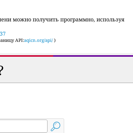
мени можно получить программно, используя
937
аницу API:
aqicn.org/api/
)
?