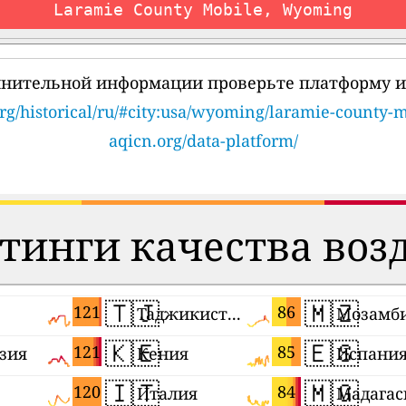
Laramie County Mobile, Wyoming
лнительной информации проверьте платформу и
rg/historical/ru/#city:usa/wyoming/laramie-county-
aqicn.org/data-platform/
тинги качества воз
🇹🇯
🇲🇿
121
86
Таджикистан
Мозамб
🇰🇪
🇪🇸
121
85
зия
Кения
Испани
🇮🇹
🇲🇬
120
84
Италия
Мадагас