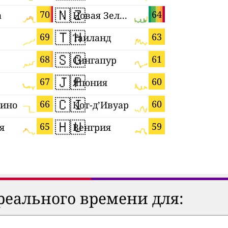
🇳🇿
🇵🇱
70
64
а
Новая Зеландия
Польша
🇹🇭
🇨🇲
69
63
Таиланд
Камерун
🇸🇬
🇷🇴
68
61
ь
Сингапур
Румыния
🇯🇵
🇭🇷
67
60
Япония
Хорвати
🇨🇮
🇷🇺
66
60
рино
Кот-д’Ивуар
Россия
🇭🇺
🇫🇷
65
59
я
Венгрия
Франция
реального времени для: