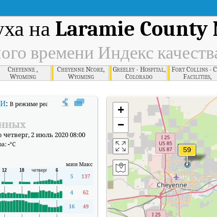
уха на
Laramie County
ного времени Индекс качеств
Cheyenne ,
Cheyenne Ncore,
Greeley - Hospital,
Fort Collins - 
Wyoming
Wyoming
Colorado
Facilities,
Colorado
И
:
В режиме реального времени Индекс качества воздуха (АКИ).
+
анных
−
четверг, 2 июль 2020 08:00
ра:
-
°C
мин
Макс
5
137
4
62
16
49