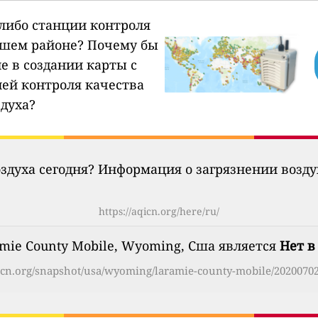
-либо станции контроля
ашем районе?
Почему бы
е в создании карты с
ией контроля качества
здуха?
оздуха сегодня? Информация о загрязнении возд
https://aqicn.org/here/ru/
amie County Mobile, Wyoming, Сша является
Нет в
qicn.org/snapshot/usa/wyoming/laramie-county-mobile/20200702