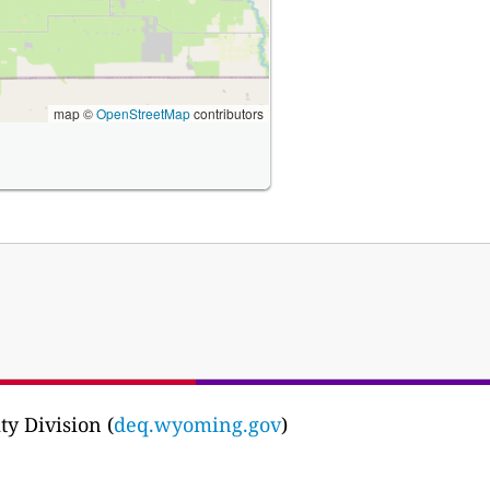
map ©
OpenStreetMap
contributors
y Division (
deq.wyoming.gov
)