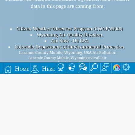
3
data in this page are coming from:
Citizen Weather Observer Program (CWOP/APRS)
Wyoming Air Quality Division
Air Now - US EPA
Colorado Department of Environmental Protection
Laramie County Mobile, Wyoming, USA Air Pollution
Laramie County Mobile, Wyoming overall air
quality index is 38
Home
Here
Laramie County Mobile, Wyoming PM
(fine particulate
2.5
matter) AQI is 38 - Laramie County Mobile, Wyoming PM
10
(PM10 (Respirable particulate matter)) AQI is 32 - Laramie
County Mobile, Wyoming NO
(Nitrogen Dioxide) AQI is 2 -
2
Laramie County Mobile, Wyoming SO
(Sulphur Dioxide) AQI
2
is 2 - Laramie County Mobile, Wyoming O
(Ozone) AQI is 30 -
3
Laramie County Mobile, Wyoming CO (Carbon Monoxide) AQI
is n/a -
Signup for our free monthly mailing list, and get
notified when new articles are available.