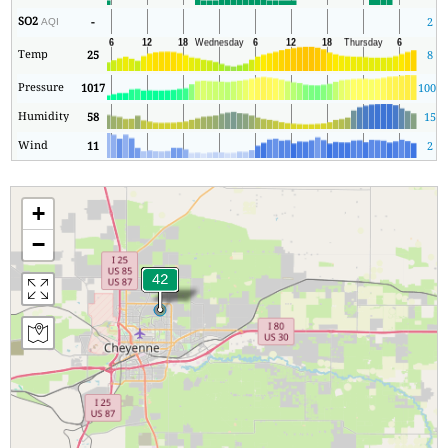
SO2
-
2
AQI
Temp
25
8
Pressure
1017
1008
Humidity
58
15
Wind
11
2
+
−