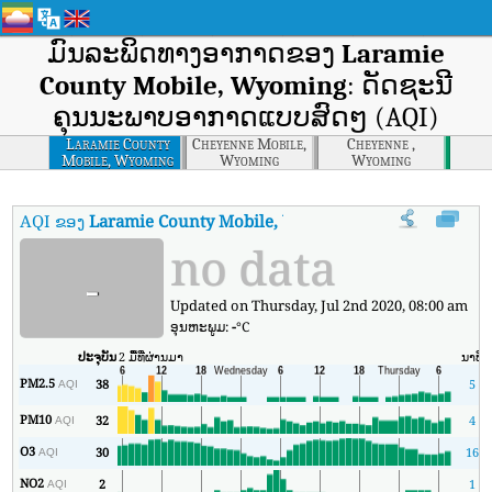
ມົນລະພິດທາງອາກາດຂອງ
Laramie
County Mobile, Wyoming
: ດັດຊະນີ
ຄຸນນະພາບອາກາດແບບສົດໆ (AQI)
Laramie County
Cheyenne Mobile,
Cheyenne ,
Mobile, Wyoming
Wyoming
Wyoming
AQI ຂອງ
Laramie County Mobile, Wyoming
:
ດັດຊະນີຄຸນນະພາບອາ
no data
-
Updated on Thursday, Jul 2nd 2020, 08:00 am
ອຸນ​ຫະ​ພູມ:
-
°C
ປະຈຸບັນ
2 ມື້ທີ່ຜ່ານມາ
ນາທີ
PM2.5
38
5
AQI
PM10
32
4
AQI
O3
30
16
AQI
NO2
2
1
AQI