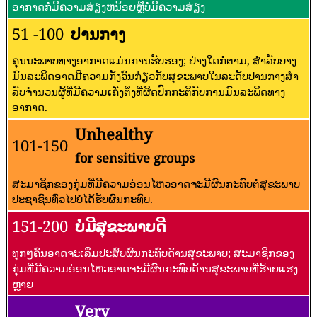
ອາກາດກໍ່ມີຄວາມສ່ຽງຫນ້ອຍຫຼືບໍ່ມີຄວາມສ່ຽງ
51 -100
ປານກາງ
ຄຸນນະພາບທາງອາກາດແມ່ນການຮັບຮອງ; ຢ່າງໃດກໍ່ຕາມ, ສໍາລັບບາງ
ມົນລະພິດອາດມີຄວາມກັງວົນກ່ຽວກັບສຸຂະພາບໃນລະດັບປານກາງສໍາ
ລັບຈໍານວນຜູ້ທີ່ມີຄວາມເຄັ່ງຕຶງທີ່ຜິດປົກກະຕິກັບການມົນລະພິດທາງ
ອາກາດ.
Unhealthy
101-150
for sensitive groups
ສະມາຊິກຂອງກຸ່ມທີ່ມີຄວາມອ່ອນໄຫວອາດຈະມີຜົນກະທົບຕໍ່ສຸຂະພາບ
ປະຊາຊົນທົ່ວໄປບໍ່ໄດ້ຮັບຜົນກະທົບ.
151-200
ບໍ່ມີສຸຂະພາບດີ
ທຸກໆຄົນອາດຈະເລີ່ມປະສົບຜົນກະທົບດ້ານສຸຂະພາບ; ສະມາຊິກຂອງ
ກຸ່ມທີ່ມີຄວາມອ່ອນໄຫວອາດຈະມີຜົນກະທົບດ້ານສຸຂະພາບທີ່ຮ້າຍແຮງ
ຫຼາຍ
Very