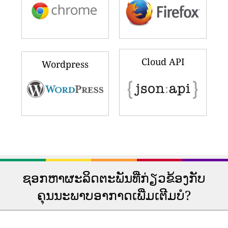
Cloud API
Wordpress
ຊອກຫາຜະລິດຕະພັນທີ່ກ່ຽວຂ້ອງກັບ
ຄຸນນະພາບອາກາດເພີ່ມເຕີມບໍ?