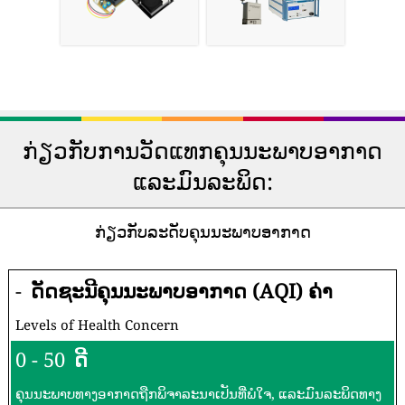
ກ່ຽວກັບການວັດແທກຄຸນນະພາບອາກາດ
ແລະມົນລະພິດ:
ກ່ຽວກັບລະດັບຄຸນນະພາບອາກາດ
-
ດັດຊະນີຄຸນນະພາບອາກາດ (AQI) ຄ່າ
Levels of Health Concern
0 - 50
ດີ
ຄຸນນະພາບທາງອາກາດຖືກພິຈາລະນາເປັນທີ່ພໍໃຈ, ແລະມົນລະພິດທາງ