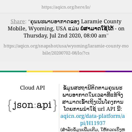
https://aqicn.org/here/lo/
Share
: “
ຄຸນນະພາບອາກາດຂອງ Laramie County
Mobile, Wyoming, USA ແມ່ນ
ບໍ່ສາມາດໃຊ້ໄດ້
- on
Thursday, Jul 2nd 2020, 08:00 am
”
https://aqicn.org/snapshot/usa/wyoming/laramie-county-mo
bile/20200702-08/lo/?cs
Cloud API
ຂໍ້​ມູນ​ສະ​ຖາ​ນີ​ຕິດ​ຕາມ​ຄຸນ​ນະ​
ພາບ​ອາ​ກາດ​ໃນ​ເວ​ລາ​ທີ່​ແທ້​ຈິງ​
ສາ​ມາດ​ເຂົ້າ​ເຖິງ​ເປັນ​ໂຄງ​ການ​
ໂດຍ​ການ​ນໍາ​ໃຊ້ url API ນີ້​:
aqicn.org/data-platform/a
pi/H11937
(
ສໍາລັບຂໍ້ມູນເພີ່ມເຕີມ, ໃຫ້ກວດເບິ່ງຫ