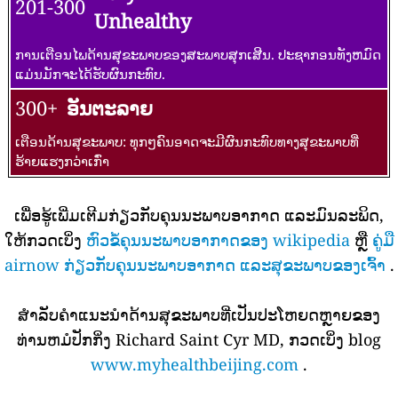
201-300
Unhealthy
ການເຕືອນໄພດ້ານສຸຂະພາບຂອງສະພາບສຸກເສີນ. ປະຊາກອນທັງຫມົດ
ແມ່ນມັກຈະໄດ້ຮັບຜົນກະທົບ.
300+
ອັນຕະລາຍ
ເຕືອນດ້ານສຸຂະພາບ: ທຸກໆຄົນອາດຈະມີຜົນກະທົບທາງສຸຂະພາບທີ່
ຮ້າຍແຮງກວ່າເກົ່າ
ເພື່ອຮູ້ເພີ່ມເຕີມກ່ຽວກັບຄຸນນະພາບອາກາດ ແລະມົນລະພິດ,
ໃຫ້ກວດເບິ່ງ
ຫົວຂໍ້ຄຸນນະພາບອາກາດຂອງ wikipedia
ຫຼື
ຄູ່ມື
airnow ກ່ຽວກັບຄຸນນະພາບອາກາດ ແລະສຸຂະພາບຂອງເຈົ້າ
.
ສໍາລັບຄໍາແນະນໍາດ້ານສຸຂະພາບທີ່ເປັນປະໂຫຍດຫຼາຍຂອງ
ທ່ານຫມໍປັກກິ່ງ Richard Saint Cyr MD, ກວດເບິ່ງ blog
www.myhealthbeijing.com
.