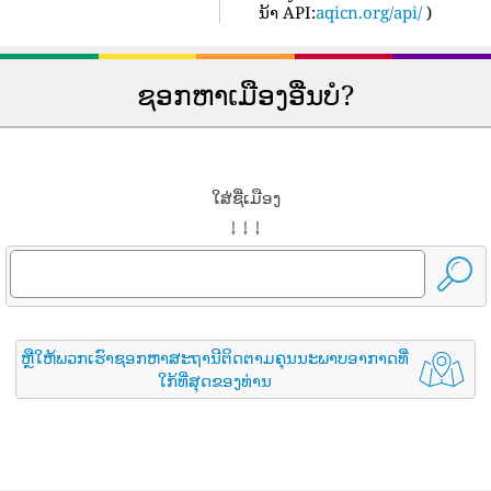
ນ້າ API:
aqicn.org/api/
)
ຊອກຫາເມືອງອື່ນບໍ?
ໃສ່ຊື່ເມືອງ
↓ ↓ ↓
ຫຼືໃຫ້ພວກເຮົາຊອກຫາສະຖານີຕິດຕາມຄຸນນະພາບອາກາດທີ່
ໃກ້ທີ່ສຸດຂອງທ່ານ