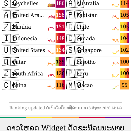
🇸🇨
🇦🇺
186
114
Seychelles
Australia
🇦🇪
🇵🇰
158
105
United Arab Emirates
Pakistan
🇿🇲
🇨🇱
151
105
Zambia
Chile
🇮🇩
🇨🇦
148
104
Indonesia
Canada
🇺🇸
🇸🇬
134
102
United States
Singapore
🇶🇦
🇱🇸
129
100
Qatar
Lesotho
🇿🇦
🇵🇪
126
100
South Africa
Peru
🇨🇳
🇲🇴
116
95
China
Macao
Ranking updated ບໍ່ເທົ່າໃດວິນາທີຜ່ານມາ
(8 ສິງຫາ 2026 14:14)
ດາວ​ໂຫລດ Widget ດັດ​ຊະ​ນີ​ຄຸນ​ນະ​ພາບ​