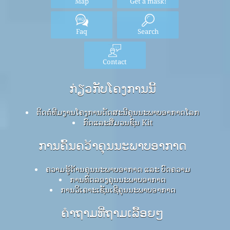
Map
Get a mask!
Faq
Search
Contact
ກ່ຽວກັບໂຄງການນີ້
ຕິດຕໍ່ທີມງານໂຄງການດັດສະນີຄຸນນະພາບອາກາດໂລກ
ກົດ​ແລະ​ສື່​ມວນ​ຊົນ Kit
ການຄົ້ນຄວ້າຄຸນນະພາບອາກາດ
ຄວາມຮູ້ດ້ານຄຸນນະພາບອາກາດ ແລະ ບົດຄວາມ
ການທົດລອງຄຸນນະພາບອາກາດ
ການວິເຄາະເຊັນເຊີຄຸນນະພາບອາກາດ
ຄໍາຖາມທີ່ຖາມເລື້ອຍໆ