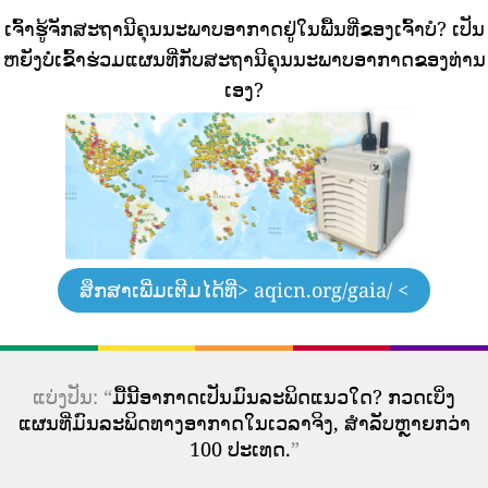
ເຈົ້າຮູ້ຈັກສະຖານີຄຸນນະພາບອາກາດຢູ່ໃນພື້ນທີ່ຂອງເຈົ້າບໍ?
ເປັນ
ຫຍັງບໍ່ເຂົ້າຮ່ວມແຜນທີ່ກັບສະຖານີຄຸນນະພາບອາກາດຂອງທ່ານ
ເອງ?
ສຶກສາເພີ່ມເຕີມໄດ້ທີ່
> aqicn.org/gaia/ <
ແບ່ງປັນ: “
ມື້ນີ້ອາກາດເປັນມົນລະພິດແນວໃດ? ກວດເບິ່ງ
ແຜນທີ່ມົນລະພິດທາງອາກາດໃນເວລາຈິງ, ສໍາລັບຫຼາຍກວ່າ
100 ປະເທດ.
”