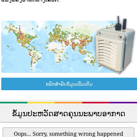
ຄລິກສຳລັບຂໍ້ມູນເພີ່ມເຕີມ
ຂໍ້ມູນປະຫວັດສາດຄຸນນະພາບອາກາດ
Oops... Sorry, something wrong happened