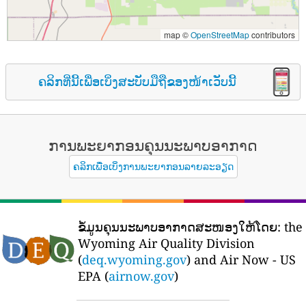
map ©
OpenStreetMap
contributors
ຄລິກທີ່ນີ້ເພື່ອເບິ່ງສະບັບມືຖືຂອງໜ້າເວັບນີ້
ການພະຍາກອນຄຸນນະພາບອາກາດ
ຄລິກເພື່ອເບິ່ງການພະຍາກອນລາຍລະອຽດ
ຂໍ້ມູນຄຸນນະພາບອາກາດສະໜອງໃຫ້ໂດຍ:
the
Wyoming Air Quality Division
(
deq.wyoming.gov
) and Air Now - US
EPA (
airnow.gov
)