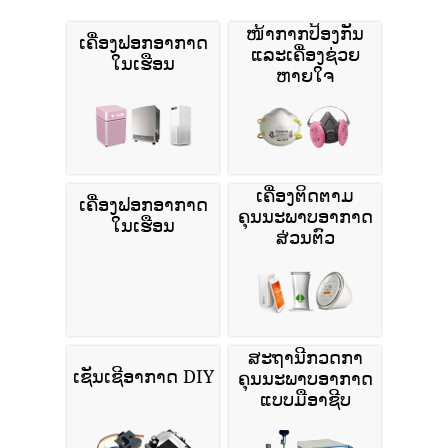
ໜ້າກາກປ້ອງກັນ
ເຄື່ອງຟອກອາກາດ
ແລະເຄື່ອງຊ່ວຍ
ໃນເຮືອນ
ຫາຍໃຈ
ເຄື່ອງຕິດຕາມ
ເຄື່ອງຟອກອາກາດ
ຄຸນນະພາບອາກາດ
ໃນເຮືອນ
ສ່ວນຕົວ
ສະຖານີກວດກາ
ເຊັນເຊີອາກາດ DIY
ຄຸນນະພາບອາກາດ
ແບບມືອາຊີບ