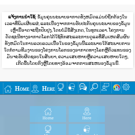
ແຈ້ງການນໍາໃຊ້
: ຂໍ້ມູນຄຸນນະພາບອາກາດທັງຫມົດແມ່ນບໍ່ຖືກຕ້ອງໃນ
ເວລາທີ່ພິມເຜີຍແຜ່, ແລະເນື່ອງຈາກການຮັບປະກັນຄຸນນະພາບຂອງຂໍ້ມູນ
ເຫຼົ່ານີ້ອາດຈະຖືກປັບປຸງ, ໂດຍບໍ່ມີຂໍ້ສັງເກດ, ໃນທຸກເວລາ. ໂຄງການ
ດັດຊະນີທາງອາກາດໂລກໄດ້ໃຊ້ທັກສະແລະການດູແລທີ່ສົມເຫດສົມຜົນ
ທັງຫມົດໃນການລວບລວມເນື້ອໃນຂອງຂໍ້ມູນນີ້ແລະພາຍໃຕ້ສະພາບການ
ໃດກໍ່ຕາມທີມງານຂອງໂຄງການໂລກຂອງອາກາດທາງໂລກຫຼືຕົວແທນຂອງ
ມັນຈະຮັບຜິດຊອບໃນສັນຍາ, ຄວາມເສຍຫາຍຫຼືຄວາມເສຍຫາຍໃດໆ,
ເກີດຂື້ນໂດຍກົງຫຼືໂດຍທາງອ້ອມຈາກການສະຫນອງຂໍ້ມູນນີ້.
Home
Here
Home
Here