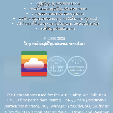
ແຫຼ່ງຂໍ້ມູນຄຸນນະພາບອາກາດ
ການຄິດໄລ່ດັດຊະນີຄຸນນະພາບອາກາດ
ການພະຍາກອນຄຸນນະພາບອາກາດ
ຜະລິດຕະພັນຄຸນນະພາບອາກາດ (ໜ້າກາກ, ຈໍພາບ…)
API (ການໂຕ້ຕອບການຂຽນໂປລແກລມແອັບພລິເຄຊັນ)
ເວທີຂໍ້ມູນປະຫວັດສາດ
© 2008-2025
ໂຄງການດັດຊະນີຄຸນນະພາບອາກາດໂລກ
The Data sources used for the Air Quality, Air Pollution,
PM
(
fine particulate matter
), PM
(
PM10 (Respirable
2.5
10
particulate matter)
), NO
(
Nitrogen Dioxide
), SO
(
Sulphur
2
2
Dioxide
), CO (
Carbon Monoxide
), O
(
Ozone
) and Weather