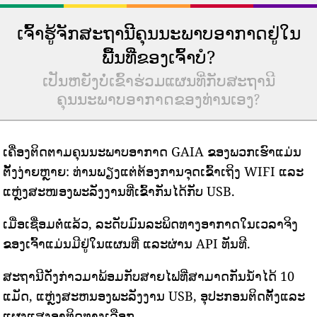
ເຈົ້າຮູ້ຈັກສະຖານີຄຸນນະພາບອາກາດຢູ່ໃນ
ພື້ນທີ່ຂອງເຈົ້າບໍ?
ເປັນຫຍັງບໍ່ເຂົ້າຮ່ວມແຜນທີ່ກັບສະຖານີ
ຄຸນນະພາບອາກາດຂອງທ່ານເອງ?
ເຄື່ອງຕິດຕາມຄຸນນະພາບອາກາດ GAIA ຂອງພວກເຮົາແມ່ນ
ຕັ້ງງ່າຍຫຼາຍ: ທ່ານພຽງແຕ່ຕ້ອງການຈຸດເຂົ້າເຖິງ WIFI ແລະ
ແຫຼ່ງສະໜອງພະລັງງານທີ່ເຂົ້າກັນໄດ້ກັບ USB.
ເມື່ອເຊື່ອມຕໍ່ແລ້ວ, ລະດັບມົນລະພິດທາງອາກາດໃນເວລາຈິງ
ຂອງເຈົ້າແມ່ນມີຢູ່ໃນແຜນທີ່ ແລະຜ່ານ API ທັນທີ.
ສະຖານີດັ່ງກ່າວມາພ້ອມກັບສາຍໄຟທີ່ສາມາດກັນນ້ໍາໄດ້ 10
ແມັດ, ແຫຼ່ງສະຫນອງພະລັງງານ USB, ອຸປະກອນຕິດຕັ້ງແລະ
ແຜງແສງອາທິດທາງເລືອກ.