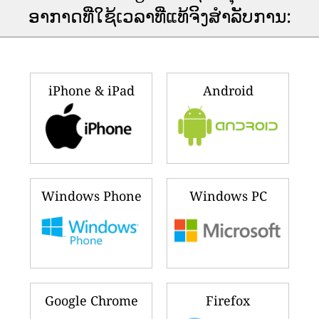
ອາ​ກາດ​ທີ່​ໃຊ້​ເວ​ລາ​ທີ່​ແທ້​ຈິງ​ສໍາ​ລັບ​ການ​:
iPhone & iPad
Android
Windows Phone
Windows PC
Google Chrome
Firefox