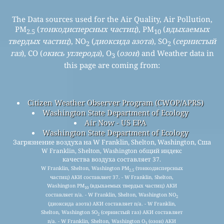
The Data sources used for the Air Quality, Air Pollution,
PM
(
тонкодисперсных частиц
), PM
(
вдыхаемых
2.5
10
твердых частиц
), NO
(
диоксида азота
), SO
(
сернистый
2
2
газ
), CO (
окись углерода
), O
(
озон
) and Weather data in
3
this page are coming from:
Citizen Weather Observer Program (CWOP/APRS)
Washington State Department of Ecology
Air Now - US EPA
Washington State Department of Ecology
Загрязнение воздуха на W Franklin, Shelton, Washington, Сша
W Franklin, Shelton, Washington общий индекс
качества воздуха составляет 37.
W Franklin, Shelton, Washington PM
(тонкодисперсных
2.5
частиц) АКИ составляет 37. - W Franklin, Shelton,
Washington PM
(вдыхаемых твердых частиц) АКИ
10
составляет n/a. - W Franklin, Shelton, Washington NO
2
(диоксида азота) АКИ составляет n/a. - W Franklin,
Shelton, Washington SO
(сернистый газ) АКИ составляет
2
n/a. - W Franklin, Shelton, Washington O
(озон) АКИ
3