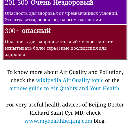
201-300
Очень Нездоровый
Опасность для здоровья от чрезвычайных условий.
Это отразится, вероятно, на всем населении.
300+
опасный
Опасность для здоровья: каждый человек может
испытывать более серьезные последствия для
здоровья
To know more about Air Quality and Pollution,
check the
wikipedia Air Quality topic
or the
airnow guide to Air Quality and Your Health
.
For very useful health advices of Beijing Doctor
Richard Saint Cyr MD, check
www.myhealthbeijing.com
blog.