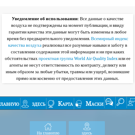
Уведомление об использовании
: Все данные о качестве
воздуха не подтверждены на момент публикации, и ввиду
гарантии качества эти данные могут быть изменены в любое
время без предварительного уведомления.
Всемирный индекс
качества воздуха
реализовал все разумные навыки и заботу в
составлении содержания этой информации и ни при каких
обстоятельствах
проектная группа World Air Quality Index
или ее
агенты не несут ответственность по контракту, деликту или
иным образом за любые убытки, травмы или ущерб, возникшие
прямо или косвенно от предоставления этих данных.
главную
здесь
Карта
Маски
На главную
здесь