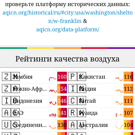
проверьте платформу исторических данных:
aqicn.org/historical/ru/#city:usa/washington/shelto
n/w-franklin
&
aqicn.org/data-platform/
Рейтинги качества воздуха
🇿🇲
🇵🇰
160
116
Замбия
Пакистан
🇿🇦
🇮🇳
154
112
Южно-Африканская Республика
Индия
🇮🇩
🇨🇳
146
111
Индонезия
Китай
🇦🇪
🇷🇼
141
107
ОАЭ
Руанда
🇺🇸
🇦🇺
130
104
Соединенные Штаты
Австралия