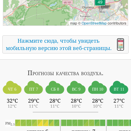
map ©
OpenStreetMap
contributors
Нажмите сюда, чтобы увидеть
мобильную версию этой веб-страницы.
Прогнозы
качества воздуха.
ЧТ 6
ПТ 7
СБ 8
ВС 9
ПН 10
ВТ 11
32°C
29°C
28°C
28°C
28°C
27°C
12°C
11°C
11°C
10°C
10°C
11°C
PM
2.5