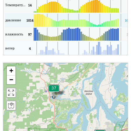
Температура
14
7
давление
1014
101
влажность
97
18
ветер
4
1
+
−