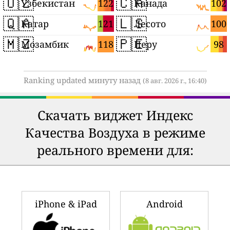
🇺🇿
🇨🇦
122
102
Узбекистан
Канада
🇶🇦
🇱🇸
121
100
Катар
Лесото
🇲🇿
🇵🇪
118
98
Мозамбик
Перу
Ranking updated минуту назад
(8 авг. 2026 г., 16:40)
Скачать виджет Индекс
Качества Воздуха в режиме
реального времени для:
iPhone & iPad
Android