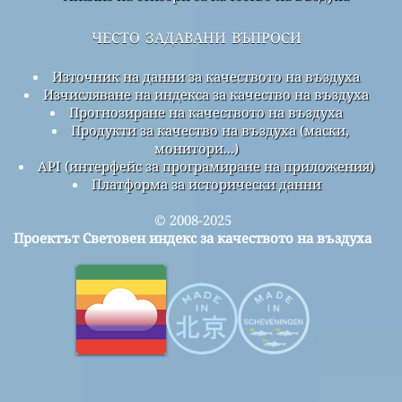
често задавани въпроси
Източник на данни за качеството на въздуха
Изчисляване на индекса за качество на въздуха
Прогнозиране на качеството на въздуха
Продукти за качество на въздуха (маски,
монитори...)
API (интерфейс за програмиране на приложения)
Платформа за исторически данни
© 2008-2025
Проектът Световен индекс за качеството на въздуха