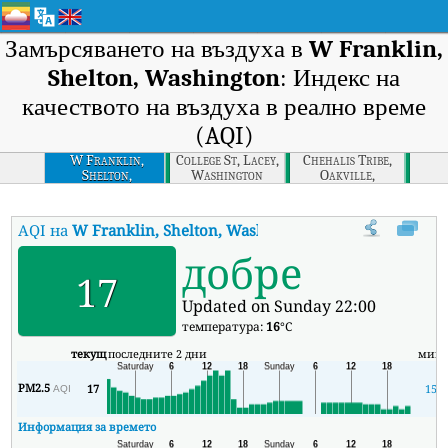
Замърсяването на въздуха в
W Franklin,
Shelton, Washington
: Индекс на
качеството на въздуха в реално време
(AQI)
W Franklin,
College St, Lacey,
Chehalis Tribe,
Shelton,
Washington
Oakville,
Washington
Washington
AQI на
W Franklin, Shelton, Washington
:
Индекс на качеството
добре
17
Updated on Sunday 22:00
температура:
16
°C
текущ
последните 2 дни
мин
PM2.5
17
15
AQI
Информация за времето