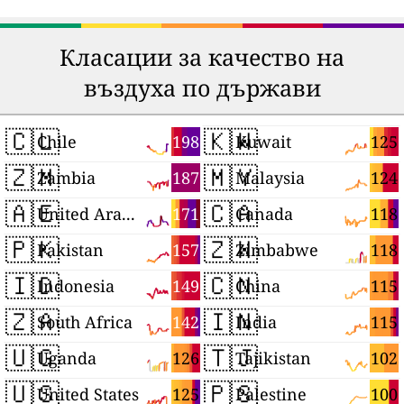
Класации за качество на
въздуха по държави
🇨🇱
🇰🇼
198
125
Chile
Kuwait
🇿🇲
🇲🇾
187
124
Zambia
Malaysia
🇦🇪
🇨🇦
171
118
United Arab Emirates
Canada
🇵🇰
🇿🇼
157
118
Pakistan
Zimbabwe
🇮🇩
🇨🇳
149
115
Indonesia
China
🇿🇦
🇮🇳
142
115
South Africa
India
🇺🇬
🇹🇯
126
102
Uganda
Tajikistan
🇺🇸
🇵🇸
125
100
United States
Palestine