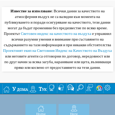
Известие за използване
: Всички данни за качеството на
атмосферния въздух не са валидни към момента на
публикуването и поради осигуряване на качеството, тези данни
могат да бъдат променяни без предизвестие по всяко време.
Проектът
Световен индекс на качеството на въздуха
е упражнил
всички разумни умения и внимание при съставянето на
съдържанието на тази информация и при никакви обстоятелства
Проектният екип на Световния Индекс на Качеството на Въздуха
или неговите агенти са отговорни по договор, нередовност или
по друг начин за всяка загуба, нараняване или щета, възникващи
пряко или косвено от предоставянето на тези данни.
У дома
Тук
Home
Here