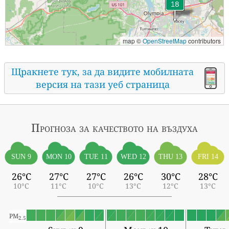
map ©
OpenStreetMap
contributors
Щракнете тук, за да видите мобилната
версия на тази уеб страница
Прогноза за качеството на въздуха
SUN 9
MON 10
TUE 11
WED 12
THU 13
FRI 14
26°C
27°C
27°C
26°C
30°C
28°C
10°C
11°C
10°C
13°C
12°C
13°C
PM
2.5