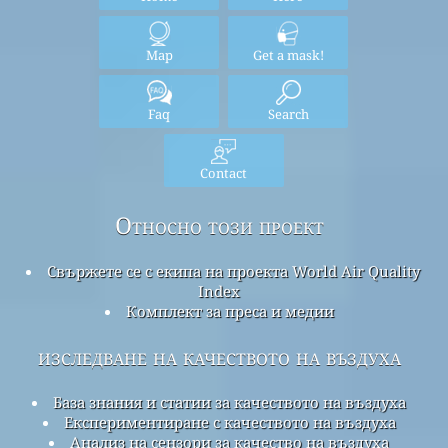
Map
Get a mask!
Faq
Search
Contact
Относно този проект
Свържете се с екипа на проекта World Air Quality
Index
Комплект за преса и медии
изследване на качеството на въздуха
База знания и статии за качеството на въздуха
Експериментиране с качеството на въздуха
Анализ на сензори за качество на въздуха