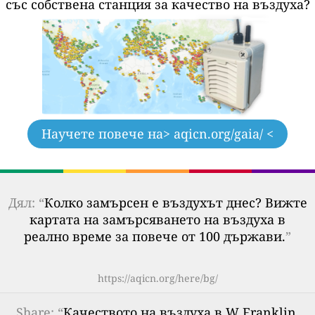
със собствена станция за качество на въздуха?
Научете повече на
> aqicn.org/gaia/ <
Дял: “
Колко замърсен е въздухът днес? Вижте
картата на замърсяването на въздуха в
реално време за повече от 100 държави.
”
https://aqicn.org/here/bg/
Share
: “
Качеството на въздуха в W Franklin,