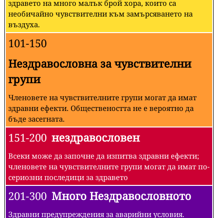
здравето на много малък брой хора, които са
необичайно чувствителни към замърсяването на
въздуха.
101-150
Нездравословна за чувствителни
групи
Членовете на чувствителните групи могат да имат
здравни ефекти. Обществеността не е вероятно да
бъде засегната.
151-200
нездравословен
Всеки може да започне да изпитва здравни ефекти;
членовете на чувствителните групи могат да имат по-
сериозни последици за здравето
201-300
Много Нездравословното
Здравни предупреждения за аварийни условия.