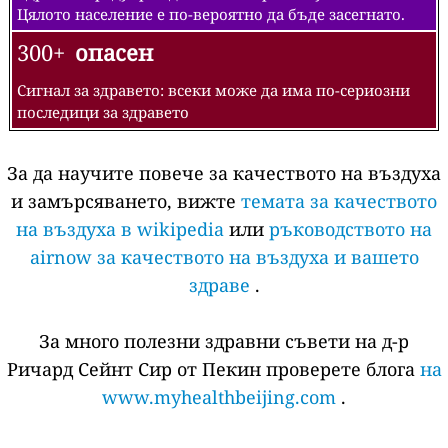
Цялото население е по-вероятно да бъде засегнато.
300+
опасен
Сигнал за здравето: всеки може да има по-сериозни
последици за здравето
За да научите повече за качеството на въздуха
и замърсяването, вижте
темата за качеството
на въздуха в wikipedia
или
ръководството на
airnow за качеството на въздуха и вашето
здраве
.
За много полезни здравни съвети на д-р
Ричард Сейнт Сир от Пекин проверете блога
на
www.myhealthbeijing.com
.