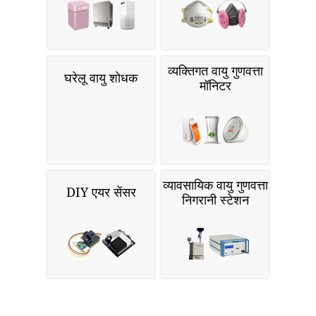
व्यक्तिगत वायु गुणवत्ता
घरेलू वायु शोधक
मॉनिटर
व्यावसायिक वायु गुणवत्ता
DIY एयर सेंसर
निगरानी स्टेशन