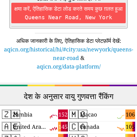
क्षमा करें, ऐतिहासिक डेटा लोड करते समय कुछ ग़लत हुआ
Queens Near Road, New York
अधिक जानकारी के लिए, ऐतिहासिक डेटा प्लेटफ़ॉर्म देखें:
aqicn.org/historical/hi/#city:usa/newyork/queens-
near-road
&
aqicn.org/data-platform/
देश के अनुसार वायु गुणवत्ता रैंकिंग
🇿🇲
🇲🇴
152
106
Zambia
Macao
🇦🇪
🇨🇦
145
105
United Arab Emirates
Canada