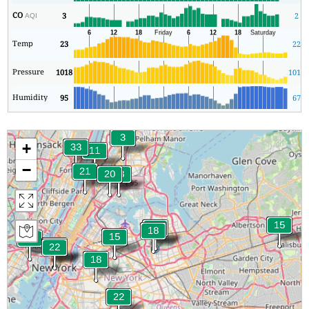
CO
3
2
AQI
Temp
23
22
Pressure
1018
1017
Humidity
95
67
+
−