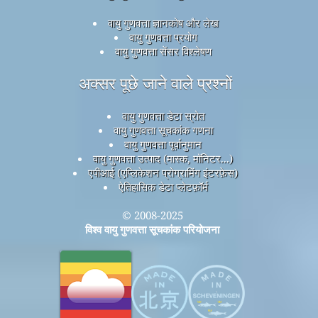
वायु गुणवत्ता ज्ञानकोष और लेख
वायु गुणवत्ता प्रयोग
वायु गुणवत्ता सेंसर विश्लेषण
अक्सर पूछे जाने वाले प्रश्नों
वायु गुणवत्ता डेटा स्रोत
वायु गुणवत्ता सूचकांक गणना
वायु गुणवत्ता पूर्वानुमान
वायु गुणवत्ता उत्पाद (मास्क, मॉनिटर...)
एपीआई (एप्लिकेशन प्रोग्रामिंग इंटरफ़ेस)
ऐतिहासिक डेटा प्लेटफ़ॉर्म
© 2008-2025
विश्व वायु गुणवत्ता सूचकांक परियोजना