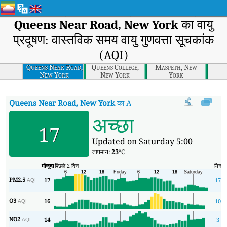
Queens Near Road, New York
का वायु
प्रदूषण: वास्तविक समय वायु गुणवत्ता सूचकांक
(AQI)
Queens Near Road,
Queens College,
Maspeth, New
New York
New York
York
Queens Near Road, New York
का AQI
:
Queens Near Road, New York का 
अच्छा
17
Updated on Saturday 5:00
तापमान:
23
°C
मौजूदा
पिछले 2 दिन
मिन
PM2.5
17
17
AQI
O3
16
10
AQI
NO2
14
3
AQI