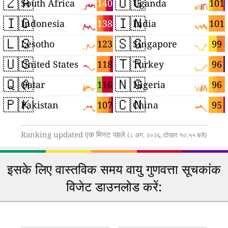
🇿🇦
🇺🇬
140
101
South Africa
Uganda
🇮🇩
🇮🇳
138
101
Indonesia
India
🇱🇸
🇸🇬
123
99
Lesotho
Singapore
🇺🇸
🇹🇷
118
96
United States
Turkey
🇶🇦
🇳🇬
116
96
Qatar
Nigeria
🇵🇰
🇨🇳
107
95
Pakistan
China
Ranking updated एक मिनट पहले
(८ अग. २०२६, दोपहर १०:५५ बजे)
इसके लिए वास्तविक समय वायु गुणवत्ता सूचकांक
विजेट डाउनलोड करें: