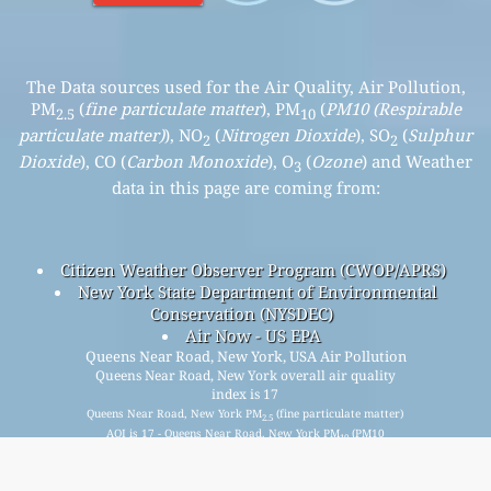
The Data sources used for the Air Quality, Air Pollution,
PM
(
fine particulate matter
), PM
(
PM10 (Respirable
2.5
10
particulate matter)
), NO
(
Nitrogen Dioxide
), SO
(
Sulphur
2
2
Dioxide
), CO (
Carbon Monoxide
), O
(
Ozone
) and Weather
3
data in this page are coming from:
Citizen Weather Observer Program (CWOP/APRS)
New York State Department of Environmental
Conservation (NYSDEC)
Air Now - US EPA
Queens Near Road, New York, USA Air Pollution
Queens Near Road, New York overall air quality
index is 17
Queens Near Road, New York PM
(fine particulate matter)
2.5
AQI is 17 - Queens Near Road, New York PM
(PM10
10
(Respirable particulate matter)) AQI is n/a - Queens Near
Road, New York NO
(Nitrogen Dioxide) AQI is 14 - Queens
2