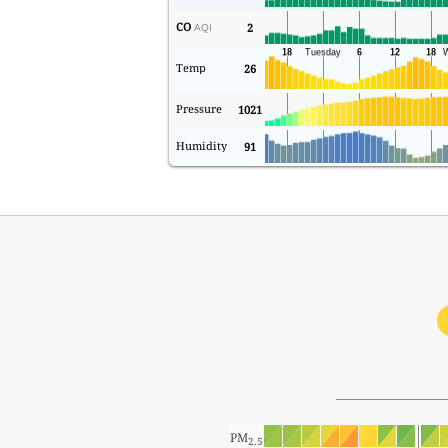
CO
2
AQI
Temp
26
Pressure
1021
Humidity
91
PM
2.5