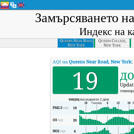
Замърсяването на
Индекс на к
Queens Near Road,
Queens College,
New York
New York
AQI на
Queens Near Road, New York
:
19
д
Updat
темпер
текущ
последните 2 дни
PM2.5
19
AQI
O3
20
AQI
NO2
6
AQI