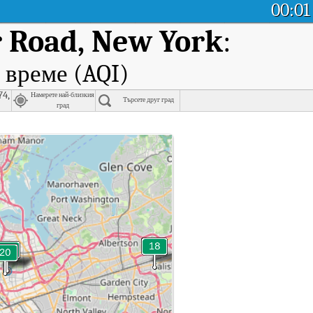
00:01
 Road, New York
:
 време (AQI)
74,
Намерете най-близкия
Търсете друг град
град
d, New York.