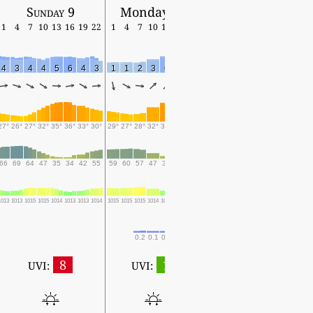
Sunday 9
Monday 10
1
4
7
10
13
16
19
22
1
4
7
10
13
16
19
4
3
4
4
5
6
4
3
1
1
2
3
6
4
5
27°
26°
27°
32°
35°
36°
33°
30°
29°
27°
28°
32°
35°
35°
33°
66
69
64
47
35
34
42
55
59
60
57
47
38
39
47
1013
1013
1015
1015
1014
1013
1013
1014
1015
1015
1015
1014
1013
1011
1012
0.2
0.1
0.1
0.1
8
1
UVI:
UVI: