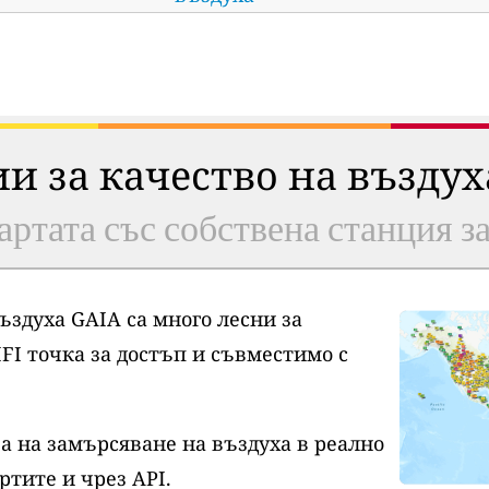
ии за качество на възду
артата със собствена станция з
ъздуха GAIA са много лесни за
FI точка за достъп и съвместимо с
а на замърсяване на въздуха в реално
ртите и чрез API.