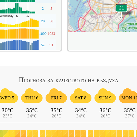
2
5
20
30
1009
1023
52
91
Прогноза за качеството на въздуха
WED 5
THU 6
FRI 7
SAT 8
SUN 9
MON 1
30°C
35°C
35°C
34°C
36°C
35°C
23°C
24°C
26°C
24°C
26°C
27°C