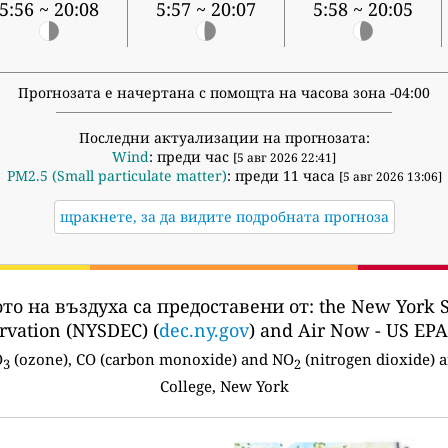
5:56 ~ 20:08
5:57 ~ 20:07
5:58 ~ 20:05
Прогнозата е начертана с помощта на часова зона -04:00
Последни актуализации на прогнозата:
Wind
: преди час
[5 авг 2026 22:41]
PM2.5 (Small particulate matter)
: преди 11 часа
[5 авг 2026 13:06]
щракнете, за да видите подробната прогноза
то на въздуха са предоставени от:
the New York S
rvation (NYSDEC) (
dec.ny.gov
) and Air Now - US EPA
O
(ozone), CO (carbon monoxide) and NO
(nitrogen dioxide) a
3
2
College, New York