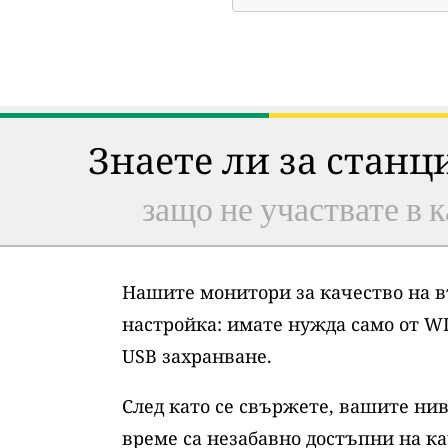
Знаете ли за станц
защо не участвате в к
Нашите монитори за качество на в
настройка: имате нужда само от WI
USB захранване.
След като се свържете, вашите нив
време са незабавно достъпни на ка