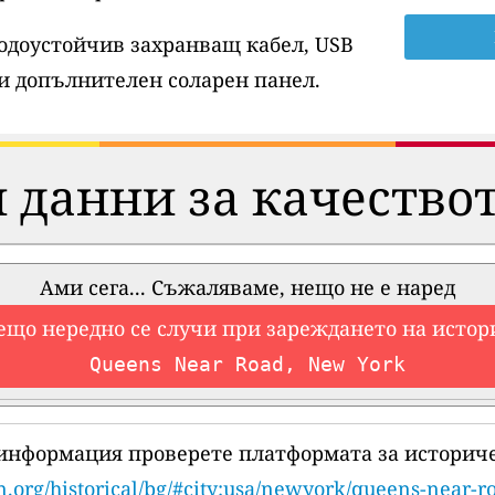
водоустойчив захранващ кабел, USB
и допълнителен соларен панел.
 данни за качествот
Ами сега... Съжаляваме, нещо не е наред
ещо нередно се случи при зареждането на истор
Queens Near Road, New York
 информация проверете платформата за историче
n.org/historical/bg/#city:usa/newyork/queens-near-r