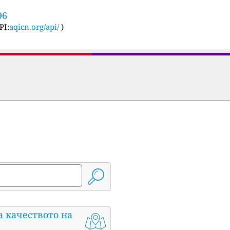
96
PI:
aqicn.org/api/
)
а качеството на