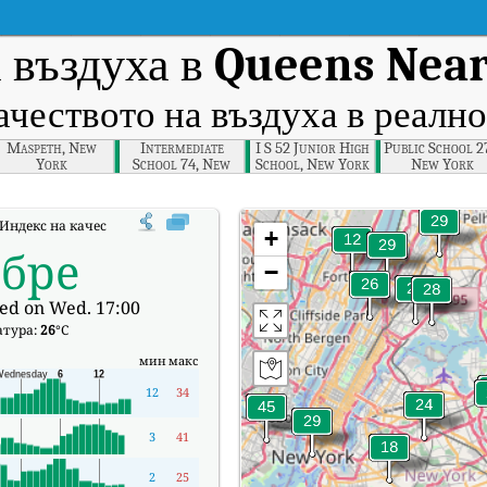
 въздуха в
Queens Near
ачеството на въздуха в реално
Maspeth, New
Intermediate
I S 52 Junior High
Public School 2
York
School 74, New
School, New York
New York
York
Индекс на качеството на въздуха в реално време (AQI) на Queens Near Roa
+
обре
−
ed on Wed. 17:00
атура:
26
°C
мин
макс
12
34
3
41
2
25