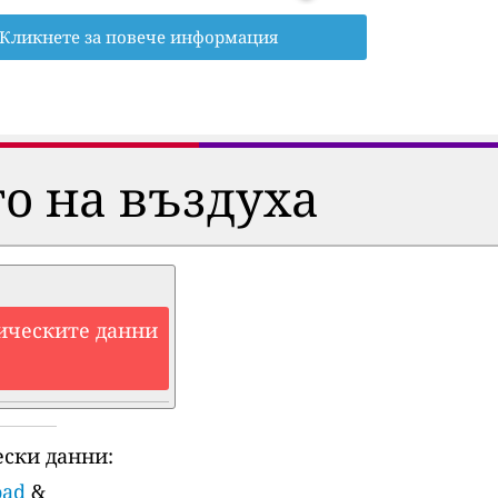
Кликнете за повече информация
о на въздуха
ическите данни
ски данни:
oad
&