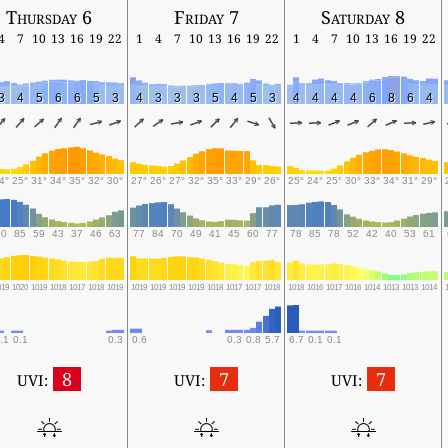
Thursday 6
Friday 7
Saturday 8
4
7
10
13
16
19
22
1
4
7
10
13
16
19
22
1
4
7
10
13
16
19
22
3
4
5
6
6
5
3
4
3
3
3
5
4
5
3
4
4
4
4
6
8
6
4
4°
25°
31°
34°
35°
32°
30°
27°
26°
27°
32°
35°
33°
29°
26°
25°
24°
25°
30°
33°
34°
31°
29°
90
85
59
43
37
46
63
77
84
70
49
41
45
60
77
78
85
78
52
42
40
53
61
019
1020
1019
1018
1017
1018
1019
1019
1019
1019
1019
1018
1017
1017
1018
1018
1016
1017
1016
1014
1013
1013
1014
.1
0.1
0.3
0.6
0.3
0.8
5.7
6.7
0.1
0.1
8
7
7
UVI:
UVI:
UVI: