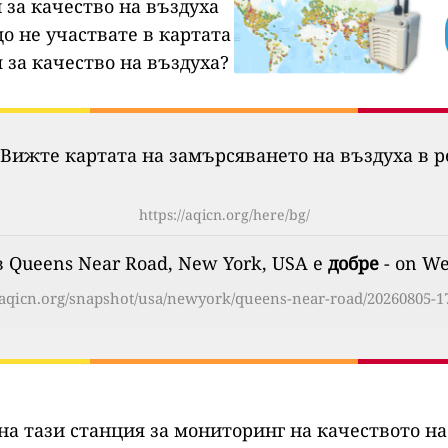
 за качество на въздуха
о не участвате в картата
 за качество на въздуха?
Вижте картата на замърсяването на въздуха в р
https://aqicn.org/here/bg/
 Queens Near Road, New York, USA е
добре
- on We
//aqicn.org/snapshot/usa/newyork/queens-near-road/20260805-17
на тази станция за мониторинг на качеството на