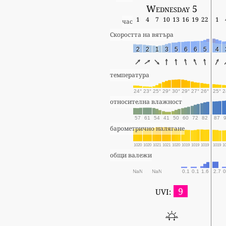
Wednesday 5
1
4
7
10
13
16
19
22
1
час
Скоростта на вятъра
2
2
1
3
5
6
6
5
4
температура
24°
23°
25°
29°
30°
29°
27°
26°
25°
2
относителна влажност
57
61
54
41
50
60
72
82
87
барометрично налягане
1020
1020
1021
1021
1020
1019
1019
1019
1019
1
общи валежи
NaN
NaN
0.1
0.1
1.6
2.7
0
9
UVI: