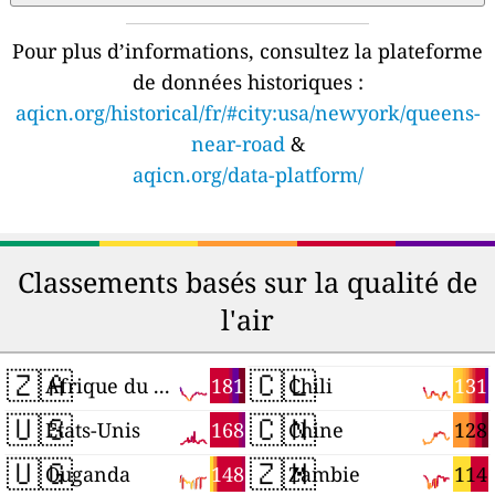
Pour plus d’informations, consultez la plateforme
de données historiques :
aqicn.org/historical/fr/#city:usa/newyork/queens-
near-road
&
aqicn.org/data-platform/
Classements basés sur la qualité de
l'air
🇿🇦
🇨🇱
181
131
Afrique du Sud
Chili
🇺🇸
🇨🇳
168
128
États-Unis
Chine
🇺🇬
🇿🇲
148
114
Ouganda
Zambie