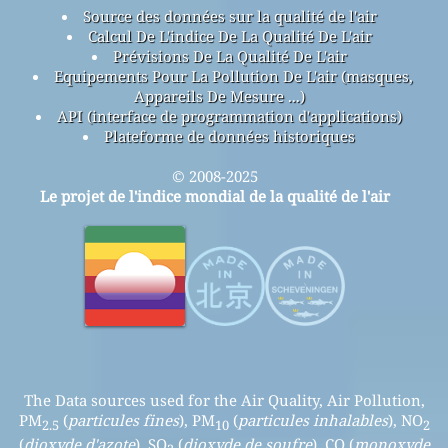
Source des données sur la qualité de l'air
Calcul De L'indice De La Qualité De L'air
Prévisions De La Qualité De L'air
Equipements Pour La Pollution De L'air (masques,
Appareils De Mesure ...)
API (interface de programmation d'applications)
Plateforme de données historiques
© 2008-2025
Le projet de l'indice mondial de la qualité de l'air
The Data sources used for the Air Quality, Air Pollution,
PM
(
particules fines
), PM
(
particules inhalables
), NO
2.5
10
2
(
dioxyde d'azote
), SO
(
dioxyde de soufre
), CO (
monoxyde