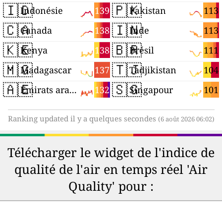
🇮🇩
🇵🇰
139
113
Indonésie
Pakistan
🇨🇦
🇮🇳
138
113
Canada
Inde
🇰🇪
🇧🇷
138
111
Kenya
Brésil
🇲🇬
🇹🇯
137
104
Madagascar
Tadjikistan
🇦🇪
🇸🇬
132
101
Émirats arabes unis
Singapour
Ranking updated il y a quelques secondes
(6 août 2026 06:02)
Télécharger le widget de l'indice de
qualité de l'air en temps réel 'Air
Quality' pour :