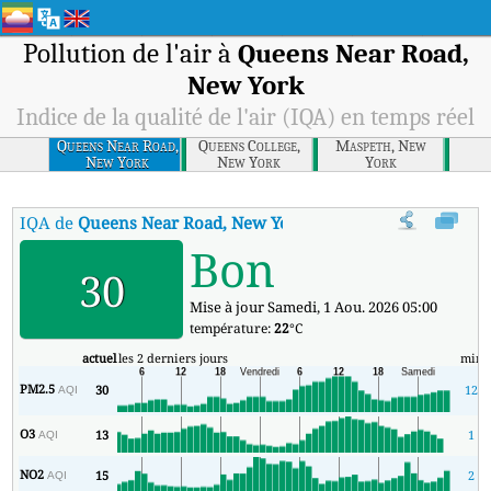
Pollution de l'air à
Queens Near Road,
New York
Indice de la qualité de l'air (IQA) en temps réel
Queens Near Road,
Queens College,
Maspeth, New
New York
New York
York
IQA de
Queens Near Road, New York
:
Indice de la qualité de l'ai
Bon
30
Mise à jour Samedi, 1 Aou. 2026 05:00
température:
22
°C
actuel
les 2 derniers jours
min
PM2.5
30
12
AQI
O3
13
1
AQI
NO2
15
2
AQI