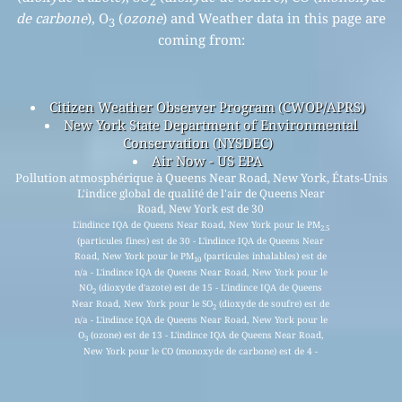
2
de carbone
), O
(
ozone
) and Weather data in this page are
3
coming from:
Citizen Weather Observer Program (CWOP/APRS)
New York State Department of Environmental
Conservation (NYSDEC)
Air Now - US EPA
Pollution atmosphérique à Queens Near Road, New York, États-Unis
L'indice global de qualité de l'air de Queens Near
Road, New York est de 30
L'indince IQA de Queens Near Road, New York pour le PM
2.5
(particules fines) est de 30 - L'indince IQA de Queens Near
Road, New York pour le PM
(particules inhalables) est de
10
n/a - L'indince IQA de Queens Near Road, New York pour le
NO
(dioxyde d'azote) est de 15 - L'indince IQA de Queens
2
Near Road, New York pour le SO
(dioxyde de soufre) est de
2
n/a - L'indince IQA de Queens Near Road, New York pour le
O
(ozone) est de 13 - L'indince IQA de Queens Near Road,
3
New York pour le CO (monoxyde de carbone) est de 4 -