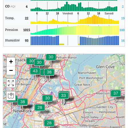
CO
4
2
AQI
Temp.
22
19
Pression
1015
1004
Humidité
93
16
+
−