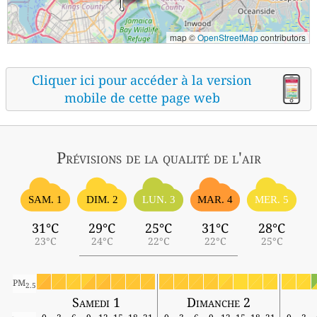
map ©
OpenStreetMap
contributors
Cliquer ici pour accéder à la version
mobile de cette page web
Prévisions
de la qualité de l'air
SAM. 1
DIM. 2
LUN. 3
MAR. 4
MER. 5
31°C
29°C
25°C
31°C
28°C
23°C
24°C
22°C
22°C
25°C
PM
2.5
Samedi 1
Dimanche 2