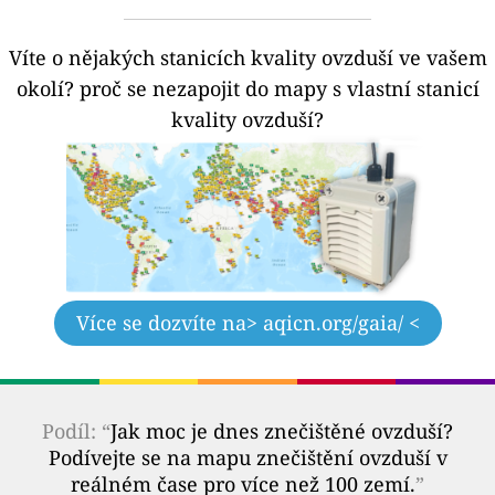
Víte o nějakých stanicích kvality ovzduší ve vašem
okolí?
proč se nezapojit do mapy s vlastní stanicí
kvality ovzduší?
Více se dozvíte na
> aqicn.org/gaia/ <
Podíl: “
Jak moc je dnes znečištěné ovzduší?
Podívejte se na mapu znečištění ovzduší v
reálném čase pro více než 100 zemí.
”