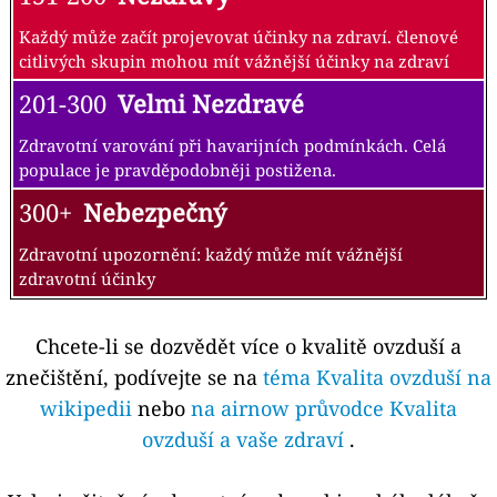
Každý může začít projevovat účinky na zdraví. členové
citlivých skupin mohou mít vážnější účinky na zdraví
201-300
Velmi Nezdravé
Zdravotní varování při havarijních podmínkách. Celá
populace je pravděpodobněji postižena.
300+
Nebezpečný
Zdravotní upozornění: každý může mít vážnější
zdravotní účinky
Chcete-li se dozvědět více o kvalitě ovzduší a
znečištění, podívejte se na
téma Kvalita ovzduší na
wikipedii
nebo
na airnow průvodce Kvalita
ovzduší a vaše zdraví
.