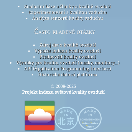
Znalostní báze a články o kvalitě ovzduší
Experimentování s kvalitou vzduchu
Analýza senzorů kvality vzduchu
Často kladené otázky
Zdroj dat o kvalitě ovzduší
Výpočet indexu kvality ovzduší
Předpověď kvality ovzduší
Výrobky pro kvalitu ovzduší (masky, monitory…)
API (Application Programming Interface)
Historická datová platforma
© 2008-2025
Projekt indexu světové kvality ovzduší