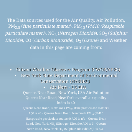
The Data sources used for the Air Quality, Air Pollution,
PM
(
fine particulate matter
), PM
(
PM10 (Respirable
2.5
10
particulate matter)
), NO
(
Nitrogen Dioxide
), SO
(
Sulphur
2
2
Dioxide
), CO (
Carbon Monoxide
), O
(
Ozone
) and Weather
3
data in this page are coming from:
Citizen Weather Observer Program (CWOP/APRS)
New York State Department of Environmental
Conservation (NYSDEC)
Air Now - US EPA
Queens Near Road, New York, USA Air Pollution
Queens Near Road, New York overall air quality
index is 40
Queens Near Road, New York PM
(fine particulate matter)
2.5
AQI is 40 - Queens Near Road, New York PM
(PM10
10
(Respirable particulate matter)) AQI is n/a - Queens Near
Road, New York NO
(Nitrogen Dioxide) AQI is 3 - Queens
2
Near Road, New York SO
(Sulphur Dioxide) AQI is n/a -
2