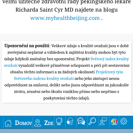
Velmi užitečné zdravotní rady pekingského lékaře
Richarda Saint Cyr MD najdete na blogu
www.myhealthbeijing.com
.
Upozornění na použití
: Veškeré údaje o kvalitě ovzduší jsou v době
zveřejnění neplatné a vzhledem k zajištění kvality mohou být tyto
údaje kdykoli změněny bez upozornění. Projekt
Světový index kvality
ovzduší
vynaložil veškeré přiměřené schopnosti a péči při sestavování
obsahu těchto informací a za žádných okolností
Projektový tým
Světového indexu kvality ovzduší
nebo jeho zástupci nesou
odpovědnost za smluvní, delikt nebo jinou odpovědnost za jakoukoliv
ztrátu, zranění nebo škodu vzniklou přímo nebo nepřímo z
poskytování těchto údajů.
Domov
Zde