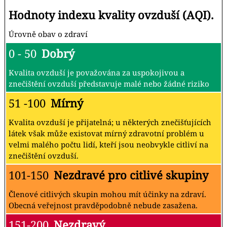
Hodnoty indexu kvality ovzduší (AQI).
Úrovně obav o zdraví
0 - 50
Dobrý
Kvalita ovzduší je považována za uspokojivou a
znečištění ovzduší představuje malé nebo žádné riziko
51 -100
Mírný
Kvalita ovzduší je přijatelná; u některých znečišťujících
látek však může existovat mírný zdravotní problém u
velmi malého počtu lidí, kteří jsou neobvykle citliví na
znečištění ovzduší.
101-150
Nezdravé pro citlivé skupiny
Členové citlivých skupin mohou mít účinky na zdraví.
Obecná veřejnost pravděpodobně nebude zasažena.
151-200
Nezdravý