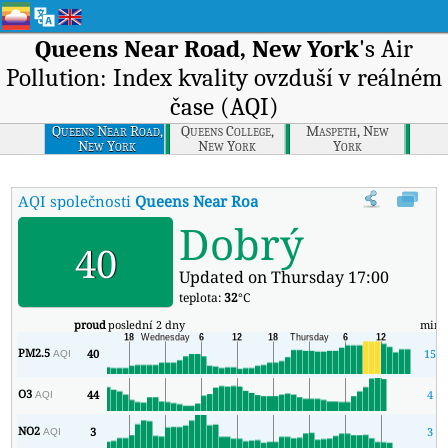
Queens Near Road, New York
's Air
Pollution: Index kvality ovzduší v reálném
čase (AQI)
Queens Near Road,
Queens College,
Maspeth, New
New York
New York
York
AQI společnosti
Queens Near Road, New York
:
Index kvality vz
Dobrý
40
Updated on Thursday 17:00
teplota:
32
°C
proud
poslední 2 dny
min
PM2.5
40
15
AQI
O3
44
4
AQI
NO2
3
3
AQI