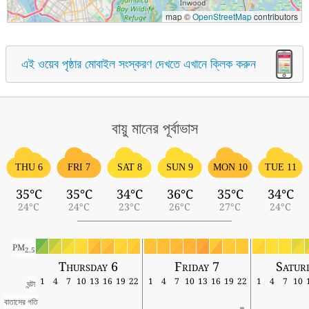
map ©
OpenStreetMap
contributors
এই ওয়েব পৃষ্ঠার মোবাইল সংস্করণ দেখতে এখানে ক্লিক করুন
বায়ু মানের পূর্বাভাস
THU 6
FRI 7
SAT 8
SUN 9
MON 10
TUE 11
35°C
35°C
34°C
36°C
35°C
34°C
24°C
24°C
23°C
26°C
27°C
24°C
PM
2.5
Thursday 6
Friday 7
Satur
1
4
7
10
13
16
19
22
1
4
7
10
13
16
19
22
1
4
7
10
ঘন্টা
বাতাসের গতি