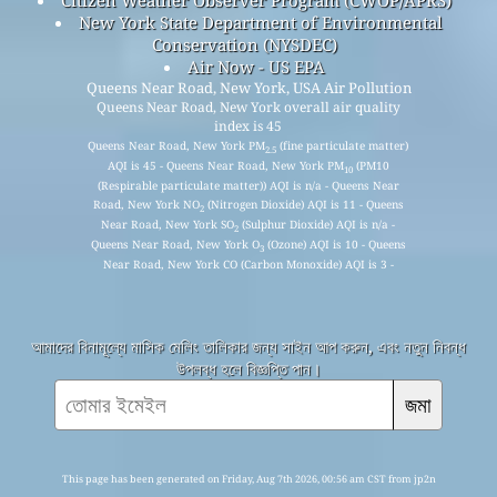
New York State Department of Environmental
Conservation (NYSDEC)
Air Now - US EPA
Queens Near Road, New York, USA Air Pollution
Queens Near Road, New York overall air quality
index is 45
Queens Near Road, New York PM
(fine particulate matter)
2.5
AQI is 45 - Queens Near Road, New York PM
(PM10
10
(Respirable particulate matter)) AQI is n/a - Queens Near
Road, New York NO
(Nitrogen Dioxide) AQI is 11 - Queens
2
Near Road, New York SO
(Sulphur Dioxide) AQI is n/a -
2
Queens Near Road, New York O
(Ozone) AQI is 10 - Queens
3
Near Road, New York CO (Carbon Monoxide) AQI is 3 -
আমাদের বিনামূল্যে মাসিক মেলিং তালিকার জন্য সাইন আপ করুন, এবং নতুন নিবন্ধ
উপলব্ধ হলে বিজ্ঞপ্তি পান।
জমা
This page has been generated on Friday, Aug 7th 2026, 00:56 am CST from jp2n