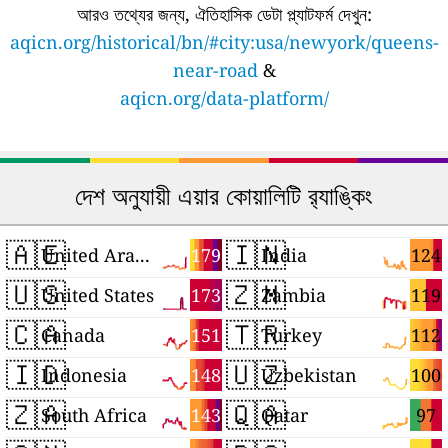
আরও তথ্যের জন্য, ঐতিহাসিক ডেটা প্ল্যাটফর্ম দেখুন:
aqicn.org/historical/bn/#city:usa/newyork/queens-
near-road
&
aqicn.org/data-platform/
দেশ অনুযায়ী এয়ার কোয়ালিটি র‍্যাঙ্কিং
🇦🇪
🇮🇳
179
124
United Arab Emirates
India
🇺🇸
🇿🇲
173
119
United States
Zambia
🇨🇦
🇹🇷
151
112
Canada
Turkey
🇮🇩
🇺🇿
148
100
Indonesia
Uzbekistan
🇿🇦
🇶🇦
143
97
South Africa
Qatar