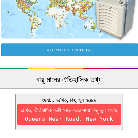
আরো তথ্যের জন্য ক্লিক করুন
বায়ু মানের ঐতিহাসিক তথ্য
ওহো... দুঃখিত, কিছু ভুল হয়েছে
দুঃখিত, ঐতিহাসিক ডেটা লোড করার সময় কিছু ভুল হয়েছে
Queens Near Road, New York