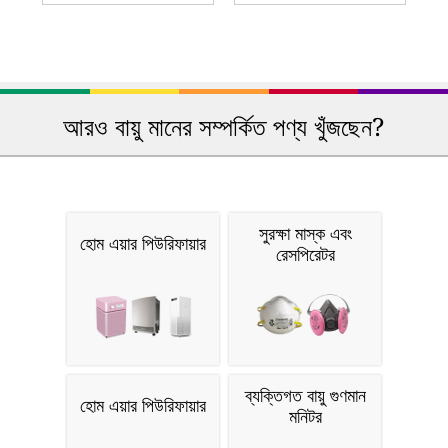
আরও বায়ু মানের সম্পর্কিত পণ্য খুঁজছেন?
সুরক্ষা মাস্ক এবং
হোম এয়ার পিউরিফায়ার
রেসপিরেটর
ব্যক্তিগত বায়ু গুণমান
হোম এয়ার পিউরিফায়ার
মনিটর