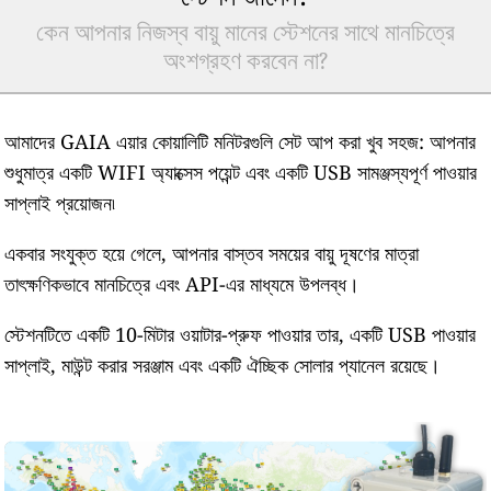
কেন আপনার নিজস্ব বায়ু মানের স্টেশনের সাথে মানচিত্রে
অংশগ্রহণ করবেন না?
আমাদের GAIA এয়ার কোয়ালিটি মনিটরগুলি সেট আপ করা খুব সহজ: আপনার
শুধুমাত্র একটি WIFI অ্যাক্সেস পয়েন্ট এবং একটি USB সামঞ্জস্যপূর্ণ পাওয়ার
সাপ্লাই প্রয়োজন৷
একবার সংযুক্ত হয়ে গেলে, আপনার বাস্তব সময়ের বায়ু দূষণের মাত্রা
তাৎক্ষণিকভাবে মানচিত্রে এবং API-এর মাধ্যমে উপলব্ধ।
স্টেশনটিতে একটি 10-মিটার ওয়াটার-প্রুফ পাওয়ার তার, একটি USB পাওয়ার
সাপ্লাই, মাউন্ট করার সরঞ্জাম এবং একটি ঐচ্ছিক সোলার প্যানেল রয়েছে।