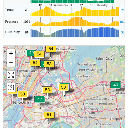
Temp
29
21
Pressure
1021
1020
Humidity
84
52
+
−