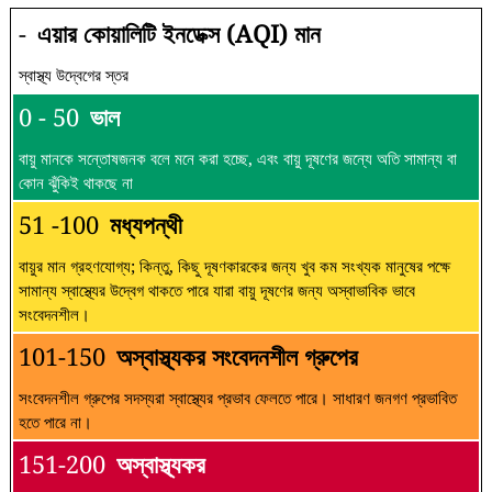
-
এয়ার কোয়ালিটি ইনডেক্স (AQI) মান
স্বাস্থ্য উদ্বেগের স্তর
0 - 50
ভাল
বায়ু মানকে সন্তোষজনক বলে মনে করা হচ্ছে, এবং বায়ু দূষণের জন্যে অতি সামান্য বা
কোন ঝুঁকিই থাকছে না
51 -100
মধ্যপন্থী
বায়ুর মান গ্রহণযোগ্য; কিন্তু, কিছু দূষণকারকের জন্য খুব কম সংখ্যক মানুষের পক্ষে
সামান্য স্বাস্থ্যের উদ্বেগ থাকতে পারে যারা বায়ু দূষণের জন্য অস্বাভাবিক ভাবে
সংবেদনশীল।
101-150
অস্বাস্থ্যকর সংবেদনশীল গ্রুপের
সংবেদনশীল গ্রুপের সদস্যরা স্বাস্থ্যের প্রভাব ফেলতে পারে। সাধারণ জনগণ প্রভাবিত
হতে পারে না।
151-200
অস্বাস্থ্যকর