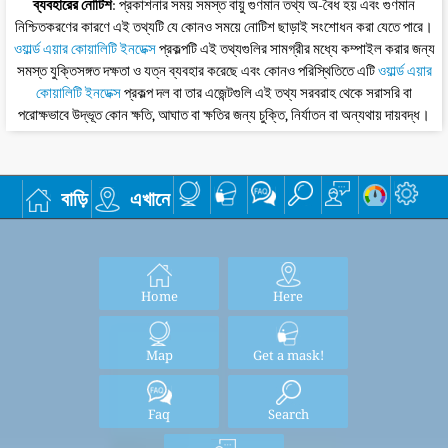
ব্যবহারের নোটিশ
: প্রকাশনার সময় সমস্ত বায়ু গুণমান তথ্য অ-বৈধ হয় এবং গুণমান
নিশ্চিতকরণের কারণে এই তথ্যটি যে কোনও সময়ে নোটিশ ছাড়াই সংশোধন করা যেতে পারে।
ওয়ার্ল্ড এয়ার কোয়ালিটি ইনডেক্স
প্রকল্পটি এই তথ্যগুলির সামগ্রীর মধ্যে কম্পাইল করার জন্য
সমস্ত যুক্তিসঙ্গত দক্ষতা ও যত্ন ব্যবহার করেছে এবং কোনও পরিস্থিতিতে এটি
ওয়ার্ল্ড এয়ার
কোয়ালিটি ইনডেক্স
প্রকল্প দল বা তার এজেন্টগুলি এই তথ্য সরবরাহ থেকে সরাসরি বা
পরোক্ষভাবে উদ্ভূত কোন ক্ষতি, আঘাত বা ক্ষতির জন্য চুক্তি, নির্যাতন বা অন্যথায় দায়বদ্ধ।
বাড়ি
এখানে
Home
Here
Map
Get a mask!
Faq
Search