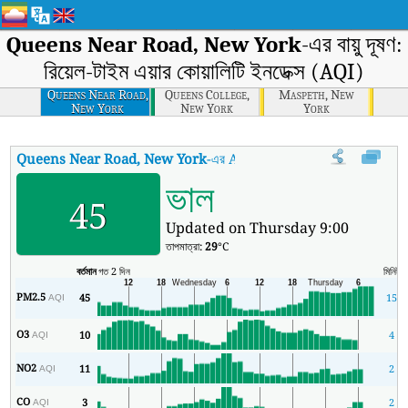
Queens Near Road, New York
-এর বায়ু দূষণ:
রিয়েল-টাইম এয়ার কোয়ালিটি ইনডেক্স (AQI)
Queens Near Road,
Queens College,
Maspeth, New
New York
New York
York
Queens Near Road, New York
-এর AQI
:
Queens Near Road, New York-এর রি
ভাল
45
Updated on Thursday 9:00
তাপমাত্রা:
29
°C
বর্তমান
গত 2 দিন
মিনিট
স
PM2.5
45
15
AQI
O3
10
4
AQI
NO2
11
2
AQI
CO
3
2
AQI