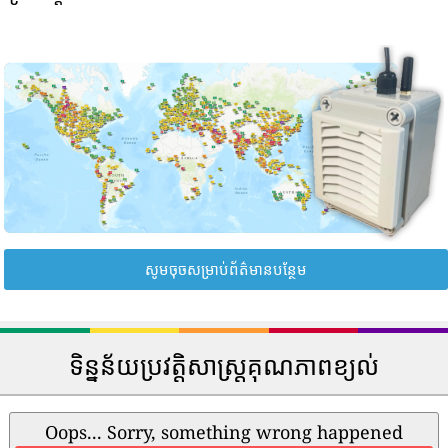
សូមចុចសម្រាប់ព័ត៌មានបន្ថែម
ទិន្នន័យប្រវត្តិសាស្រ្តគុណភាពខ្យល់
Oops... Sorry, something wrong happened