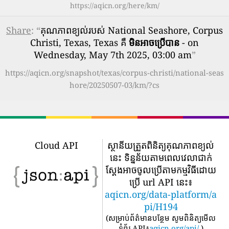
https://aqicn.org/here/km/
Share
: “
គុណភាពខ្យល់របស់ National Seashore, Corpus
Christi, Texas, Texas គឺ
មិនអាចប្រើបាន
- on
Wednesday, May 7th 2025, 03:00 am
”
https://aqicn.org/snapshot/texas/corpus-christi/national-seas
hore/20250507-03/km/?cs
Cloud API
ស្ថានីយត្រួតពិនិត្យគុណភាពខ្យល់
នេះ ទិន្នន័យតាមពេលវេលាជាក់
ស្តែងអាចចូលប្រើតាមកម្មវិធីដោយ
ប្រើ url API នេះ៖
aqicn.org/data-platform/a
pi/H194
(
សម្រាប់ព័ត៌មានបន្ថែម សូមពិនិត្យមើល
ទំព័រ API៖
aqicn.org/api/
)