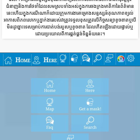
ជំនាញនិងការថែទាំដែលសមស្របទាំងអស់ក្នុងការចងក្រងមាតិកានៃព័ត៌មាន
នេះហើយក្នុងករណីណាក៏ដោយក្រុមការងារគម្រោងសន្ទស្សន៍គុណភាពខ្យល់
អាកាសពិភពលោកឬភ្នាក់ងាររបស់វាត្រូវទទួលខុសត្រូវលើកិច្ចសន្យាខូចខាតឬបើ
មិនដូច្នោះទេសម្រាប់ការបាត់បង់របួសឬខូចខាត ដែលកើតឡើងដោយផ្ទាល់ឬ
ដោយប្រយោលពីការផ្គត់ផ្គង់ទិន្នន័យនេះ។
Home
Here
Home
Here
Map
Get a mask!
Faq
Search