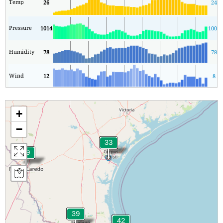
Temp
26
24
Pressure
1014
1006
Humidity
78
78
Wind
12
8
+
−