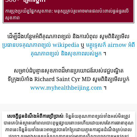
ការប្រុងប្រយ័ត្នផ្នែកសុខភាព: មនុស្សគ្រប់រូបអាចមានផលប៉ះពាល់ធ្ងន់ធ្ងរលើ
សុខភាព
ដើម្បីដឹងបន្ថែមអំពីគុណភាពខ្យល់ និងការបំពុល សូមពិនិត្យមើល
ប្រធានបទគុណភាពខ្យល់ wikipedia
ឬ
មគ្គុទ្ទេសក៍ airnow អំពី
គុណភាពខ្យល់ និងសុខភាពរបស់អ្នក
។
សម្រាប់ដំបូន្មានសុខភាពដ៏មានប្រយោជន៍របស់វេជ្ជបណ្ឌិត
ទីក្រុងប៉េកាំង Richard Saint Cyr MD សូមពិនិត្យមើលប្លក់
www.myhealthbeijing.com
។
សេចក្តីជូនដំណឹងអំពីការប្រើប្រាស់
: ទិន្នន័យគុណភាពខ្យល់ទាំងអស់មិនត្រូវ
បានគេប៉ាន់ស្មាននៅពេលបោះពុម្ភផ្សាយនោះទេហើយដោយសារតែការធានាគុណ
ភាពនេះទិន្នន័យទាំងនេះអាចត្រូវបានកែប្រែដោយគ្មានការជូនដំណឹងគ្រប់ពេល
វេលា។ គម្រោងសន្ទស្សន៍គុណភាពខ្យល់អាកាសពិភពលោកបានអនុវត្តនូវ