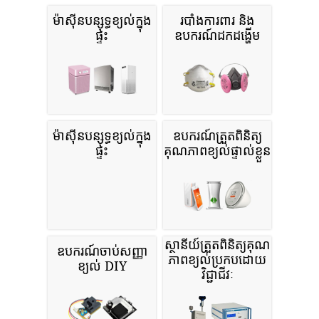
ម៉ាស៊ីនបន្សុទ្ធខ្យល់ក្នុង
របាំងការពារ និង
ផ្ទះ
ឧបករណ៍ដកដង្ហើម
ម៉ាស៊ីនបន្សុទ្ធខ្យល់ក្នុង
ឧបករណ៍ត្រួតពិនិត្យ
ផ្ទះ
គុណភាពខ្យល់ផ្ទាល់ខ្លួន
ស្ថានីយ៍ត្រួតពិនិត្យគុណ
ឧបករណ៍ចាប់សញ្ញា
ភាពខ្យល់ប្រកបដោយ
ខ្យល់ DIY
វិជ្ជាជីវៈ