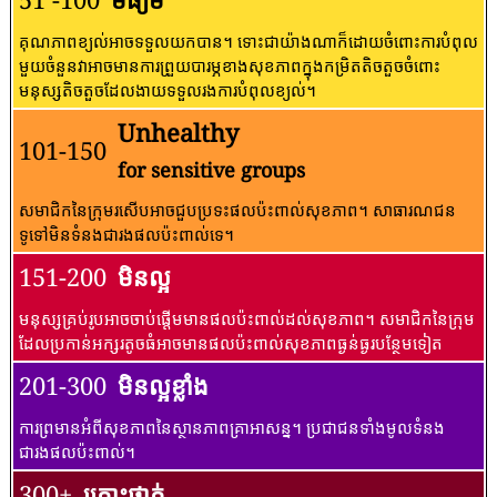
គុណភាពខ្យល់អាចទទួលយកបាន។ ទោះជាយ៉ាងណាក៏ដោយចំពោះការបំពុល
មួយចំនួនវាអាចមានការព្រួយបារម្ភខាងសុខភាពក្នុងកម្រិតតិចតួចចំពោះ
មនុស្សតិចតួចដែលងាយទទួលរងការបំពុលខ្យល់។
Unhealthy
101-150
for sensitive groups
សមាជិកនៃក្រុមរសើបអាចជួបប្រទះផលប៉ះពាល់សុខភាព។ សាធារណជន​
ទូទៅ​មិន​ទំនង​ជា​រង​ផល​ប៉ះពាល់​ទេ។
151-200
មិនល្អ
មនុស្សគ្រប់រូបអាចចាប់ផ្តើមមានផលប៉ះពាល់ដល់សុខភាព។ សមាជិកនៃក្រុម
ដែលប្រកាន់អក្សរតូចធំអាចមានផលប៉ះពាល់សុខភាពធ្ងន់ធ្ងរបន្ថែមទៀត
201-300
មិនល្អខ្លាំង
ការព្រមានអំពីសុខភាពនៃស្ថានភាពគ្រាអាសន្ន។ ប្រជាជនទាំងមូលទំនង
ជារងផលប៉ះពាល់។
300+
គ្រោះថ្នាក់