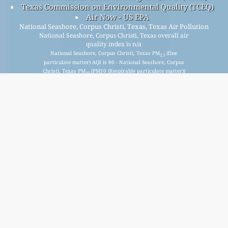
Texas Commission on Environmental Quality (TCEQ)
Air Now - US EPA
National Seashore, Corpus Christi, Texas, Texas Air Pollution
National Seashore, Corpus Christi, Texas overall air
quality index is n/a
National Seashore, Corpus Christi, Texas PM
(fine
2.5
particulate matter) AQI is 80 - National Seashore, Corpus
Christi, Texas PM
(PM10 (Respirable particulate matter))
10
AQI is n/a - National Seashore, Corpus Christi, Texas NO
2
(Nitrogen Dioxide) AQI is n/a - National Seashore, Corpus
Christi, Texas SO
(Sulphur Dioxide) AQI is n/a - National
2
Seashore, Corpus Christi, Texas O
(Ozone) AQI is n/a -
3
National Seashore, Corpus Christi, Texas CO (Carbon
Monoxide) AQI is n/a -
Signup for our free monthly mailing list, and get
notified when new articles are available.
submit
This page has been generated on Thursday, Aug 6th 2026, 19:10 pm CST from jp2n