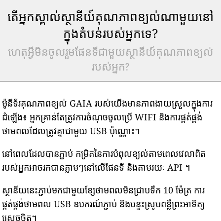
តើអ្នកស្គាល់ស្ថានីយ៍គុណភាពខ្យល់ណាមួយនៅ
ក្នុងតំបន់របស់អ្នកទេ?
ហេតុអ្វីមិនចូលរួមផែនទីជាមួយស្ថានីយ៍គុណភាពខ្យល់
របស់អ្នក?
ម៉ូនីទ័រគុណភាពខ្យល់ GAIA របស់យើងមានភាពងាយស្រួលក្នុងការ
ដំឡើង៖ អ្នកគ្រាន់តែត្រូវការចំណុចចូលប្រើ WIFI និងការផ្គត់ផ្គង់
ថាមពលដែលត្រូវគ្នាជាមួយ USB ប៉ុណ្ណោះ។
នៅពេលដែលបានភ្ជាប់ កម្រិតនៃការបំពុលខ្យល់តាមពេលវេលាពិត
របស់អ្នកអាចរកបានភ្លាមៗនៅលើផែនទី និងតាមរយៈ API ។
ស្ថានីយនេះភ្ជាប់មកជាមួយខ្សែថាមពលមិនជ្រាបទឹក 10 ម៉ែត្រ ការ
ផ្គត់ផ្គង់ថាមពល USB ឧបករណ៍ភ្ជាប់ និងបន្ទះស្រូបពន្លឺព្រះអាទិត្យ
ស្រេចចិត្ត។