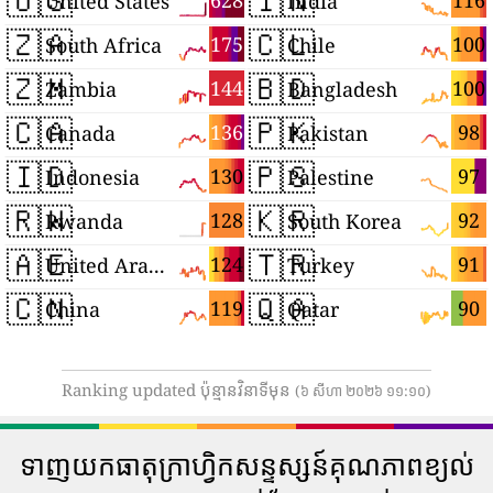
🇺🇸
🇮🇳
628
116
United States
India
🇿🇦
🇨🇱
175
100
South Africa
Chile
🇿🇲
🇧🇩
144
100
Zambia
Bangladesh
🇨🇦
🇵🇰
136
98
Canada
Pakistan
🇮🇩
🇵🇸
130
97
Indonesia
Palestine
🇷🇼
🇰🇷
128
92
Rwanda
South Korea
🇦🇪
🇹🇷
124
91
United Arab Emirates
Turkey
🇨🇳
🇶🇦
119
90
China
Qatar
Ranking updated ប៉ុន្មានវិនាទីមុន
(៦ សីហា ២០២៦ ១១:១០)
ទាញយកធាតុក្រាហ្វិកសន្ទស្សន៍គុណភាពខ្យល់