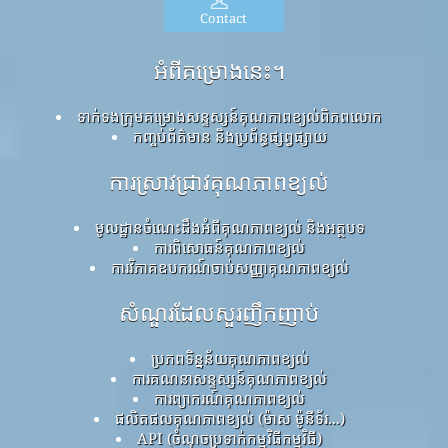
Contact
អំពីគម្រោងនេះ។
ទាក់ទងក្រុមគម្រោងសន្ទស្សន៍គុណភាពខ្យល់ពិភពលោក
កញ្ចប់ព័ត៌មាន និងប្រព័ន្ធផ្សព្វផ្សាយ
ការស្រាវជ្រាវគុណភាពខ្យល់
មូលដ្ឋានចំណេះដឹងអំពីគុណភាពខ្យល់ និងអត្ថបទ
ការពិសោធន៍គុណភាពខ្យល់
ការវិភាគឧបករណ៍ចាប់សញ្ញាគុណភាពខ្យល់
សំណួរដែលសួរញឹកញាប់
ប្រភពទិន្នន័យគុណភាពខ្យល់
ការគណនាសន្ទស្សន៍គុណភាពខ្យល់
ការព្យាករណ៍គុណភាពខ្យល់
ផលិតផលគុណភាពខ្យល់ (ម៉ាស ម៉ូនីទ័រ...)
API (ចំណុចប្រទាក់កម្មវិធីកម្មវិធី)