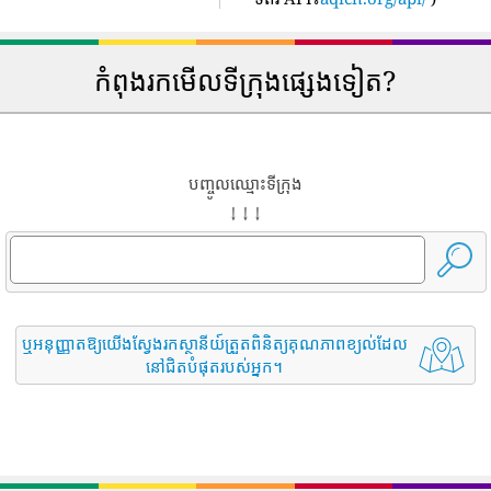
កំពុងរកមើលទីក្រុងផ្សេងទៀត?
បញ្ចូលឈ្មោះទីក្រុង
↓ ↓ ↓
ឬអនុញ្ញាតឱ្យយើងស្វែងរកស្ថានីយ៍ត្រួតពិនិត្យគុណភាពខ្យល់ដែល
នៅជិតបំផុតរបស់អ្នក។