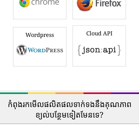
Cloud API
Wordpress
កំពុងរកមើលផលិតផលទាក់ទងនឹងគុណភាព
ខ្យល់បន្ថែមទៀតមែនទេ?