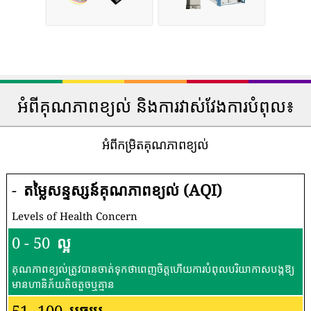
អំពីគុណភាពខ្យល់ និងការវាស់វែងការបំពុល៖
អំពីកម្រិតគុណភាពខ្យល់
-
តម្លៃសន្ទស្សន៍គុណភាពខ្យល់ (AQI)
Levels of Health Concern
0 - 50
ល្អ
គុណភាពខ្យល់ត្រូវបានចាត់ទុកថាពេញចិត្តហើយការបំពុលបរិយាកាសបង្កឱ្យ
មានហានិភ័យតិចតួចឬគ្មាន
51 -100
មធ្យម