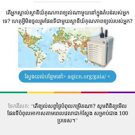
តើអ្នកស្គាល់ស្ថានីយ៍គុណភាពខ្យល់ណាមួយនៅក្នុងតំបន់របស់អ្នក
ទេ?
ហេតុអ្វីមិនចូលរួមផែនទីជាមួយស្ថានីយ៍គុណភាពខ្យល់របស់អ្នក?
ស្វែងយល់បន្ថែមនៅ
> aqicn.org/gaia/ <
ចែករំលែក: “
តើ​ខ្យល់​សព្វថ្ងៃ​បំពុល​កម្រិត​ណា? សូមពិនិត្យមើល
ផែនទីបំពុលអាកាសតាមពេលវេលាជាក់ស្តែង សម្រាប់ជាង 100
ប្រទេស។
”