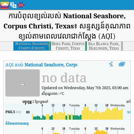
ការបំពុលខ្យល់របស់
National Seashore,
Corpus Christi, Texas
៖ សន្ទស្សន៍គុណភាព
ខ្យល់តាមពេលវេលាជាក់ស្តែង (AQI)
National Seashore,
Dona Park, Corpus
Isla Blanca Park,
Corpus Christi,
Christi, Texas
Harlingen, Texas
Texas
AQI របស់
National Seashore, Corpus Christi, Texas
:
សន្ទស្សន៍គុណ
no data
-
Updated on Wednesday, May 7th 2025, 03:00 am
សីតុណ្ហភាព:
-
°C
បច្ចុប្បន្ន
2 ថ្ងៃកន្លងទៅ
នាទី
PM2.5
80
30
AQI
ព័ត៌មានអាកាសធាតុ