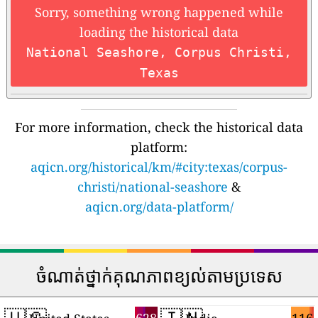
Sorry, something wrong happened while
loading the historical data
National Seashore, Corpus Christi,
Texas
For more information, check the historical data
platform:
aqicn.org/historical/km/#city:texas/corpus-
christi/national-seashore
&
aqicn.org/data-platform/
ចំណាត់ថ្នាក់គុណភាពខ្យល់តាមប្រទេស