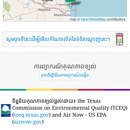
map ©
OpenStreetMap
contributors
សូមចុចទីនេះដើម្បីមើលកំណែចល័តនៃទំព័របណ្តាញនេះ។
ការព្យាករណ៍គុណភាពខ្យល់
ចុចដើម្បីមើលការព្យាករណ៍លម្អិត
ទិន្នន័យគុណភាពខ្យល់ផ្តល់ដោយ៖
the Texas
Commission on Environmental Quality (TCEQ)
(
tceq.texas.gov
) and Air Now - US EPA
(
airnow.gov
)