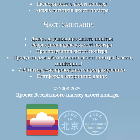
Експеримент з якості повітря
Аналіз датчиків якості повітря
Часті запитання
Джерело даних про якість повітря
Розрахунок індексу якості повітря
Прогнозування якості повітря
Продукти для забезпечення якості повітря (маски,
монітори…)
API (інтерфейс прикладного програмування)
Платформа історичних даних
© 2008-2025
Проект Всесвітнього індексу якості повітря