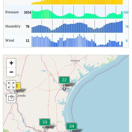
Pressure
1014
1006
Humidity
78
78
Wind
12
8
+
−