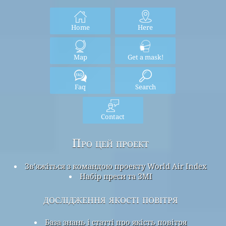
Home
Here
Map
Get a mask!
Faq
Search
Contact
Про цей проект
Зв’яжіться з командою проекту World Air Index
Набір преси та ЗМІ
дослідження якості повітря
База знань і статті про якість повітря