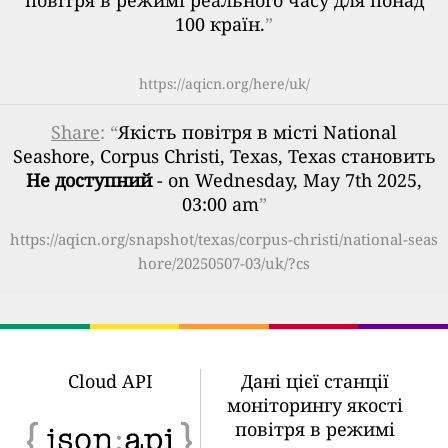
повітря в режимі реального часу для понад
100 країн.
”
https://aqicn.org/here/uk/
Share
: “
Якість повітря в місті National
Seashore, Corpus Christi, Texas, Texas становить
Не доступний
- on Wednesday, May 7th 2025,
03:00 am
”
https://aqicn.org/snapshot/texas/corpus-christi/national-seas
hore/20250507-03/uk/?cs
Cloud API
Дані цієї станції
моніторингу якості
повітря в режимі