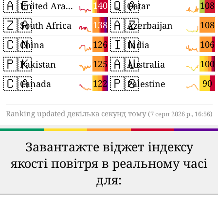
🇦🇪
🇶🇦
140
108
United Arab Emirates
Qatar
🇿🇦
🇦🇿
138
108
South Africa
Azerbaijan
🇨🇳
🇮🇳
126
106
China
India
🇵🇰
🇦🇺
125
100
Pakistan
Australia
🇨🇦
🇵🇸
122
90
Canada
Palestine
Ranking updated декілька секунд тому
(7 серп 2026 р., 16:56)
Завантажте віджет індексу
якості повітря в реальному часі
для: