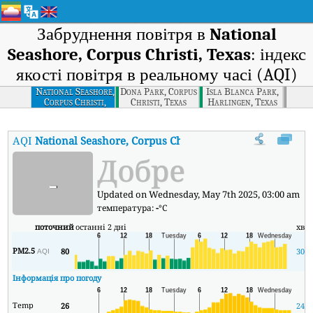
Забруднення повітря в
National
Seashore, Corpus Christi, Texas
: індекс
якості повітря в реальному часі (AQI)
National Seashore,
Dona Park, Corpus
Isla Blanca Park,
Corpus Christi,
Christi, Texas
Harlingen, Texas
Texas
AQI
National Seashore, Corpus Christi, Texas
:
Індекс якості пов
Добре
-
Updated on Wednesday, May 7th 2025, 03:00 am
температура:
-
°C
поточний
останні 2 дні
хв
PM2.5
80
30
AQI
Інформація про погоду
Temp
26
24