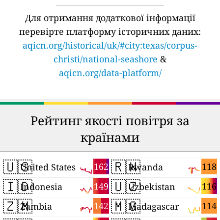
Для отримання додаткової інформації
перевірте платформу історичних даних:
aqicn.org/historical/uk/#city:texas/corpus-
christi/national-seashore
&
aqicn.org/data-platform/
Рейтинг якості повітря за
країнами
🇺🇸
🇷🇼
162
118
United States
Rwanda
🇮🇩
🇺🇿
149
116
Indonesia
Uzbekistan
🇿🇲
🇲🇬
142
114
Zambia
Madagascar