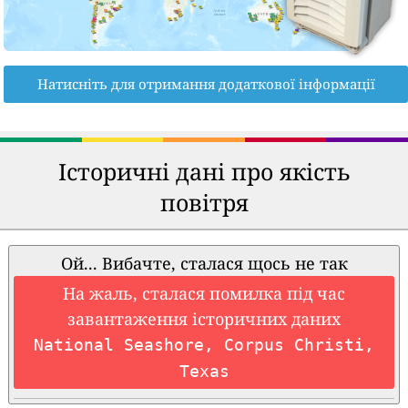
Натисніть для отримання додаткової інформації
Історичні дані про якість
повітря
Ой... Вибачте, сталася щось не так
На жаль, сталася помилка під час
завантаження історичних даних
National Seashore, Corpus Christi,
Texas