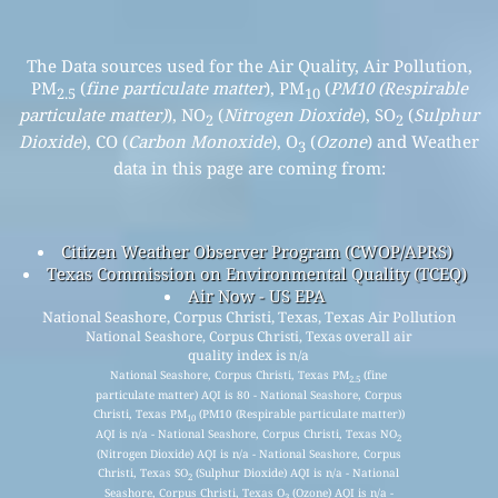
The Data sources used for the Air Quality, Air Pollution,
PM
(
fine particulate matter
), PM
(
PM10 (Respirable
2.5
10
particulate matter)
), NO
(
Nitrogen Dioxide
), SO
(
Sulphur
2
2
Dioxide
), CO (
Carbon Monoxide
), O
(
Ozone
) and Weather
3
data in this page are coming from:
Citizen Weather Observer Program (CWOP/APRS)
Texas Commission on Environmental Quality (TCEQ)
Air Now - US EPA
National Seashore, Corpus Christi, Texas, Texas Air Pollution
National Seashore, Corpus Christi, Texas overall air
quality index is n/a
National Seashore, Corpus Christi, Texas PM
(fine
2.5
particulate matter) AQI is 80 - National Seashore, Corpus
Christi, Texas PM
(PM10 (Respirable particulate matter))
10
AQI is n/a - National Seashore, Corpus Christi, Texas NO
2
(Nitrogen Dioxide) AQI is n/a - National Seashore, Corpus
Christi, Texas SO
(Sulphur Dioxide) AQI is n/a - National
2
Seashore, Corpus Christi, Texas O
(Ozone) AQI is n/a -
3