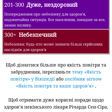
201-300
Дуже, нездоровий
Попередження про небезпеку для здоров'я,
надзвичайна ситуація. Все населення, швидше за все,
зазнає впливу.
300+
Небезпечний
Небезпека: будь-хто може зазнати більш серйозних
наслідків для здоров'я
Щоб дізнатися більше про якість повітря та
забруднення, перегляньте
тему «Якість
повітря» у Вікіпедії
або
посібник airnow
«Якість повітря та ваше здоров’я»
.
Щоб отримати дуже корисні поради щодо
здоров’я пекінського лікаря Річарда Сен-Сіра,