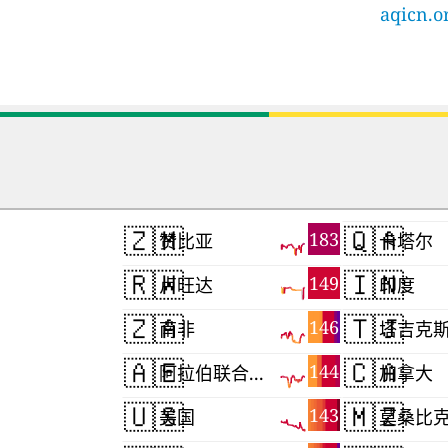
aqicn.or
🇿🇲
🇶🇦
183
赞比亚
卡塔尔
🇷🇼
🇮🇳
149
卢旺达
印度
🇿🇦
🇹🇯
146
南非
塔吉克
🇦🇪
🇨🇦
144
阿拉伯联合酋长国
加拿大
🇺🇸
🇲🇿
143
美国
莫桑比