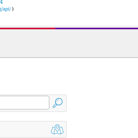
94
g/api/
)