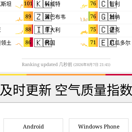
🇰🇼
🇨🇱
101
76
克斯坦
科威特
智利
🇿🇼
🇬🇭
89
76
津巴布韦
加纳
🇮🇹
🇨🇿
88
75
亚
意大利
捷克
🇰🇷
🇪🇨
86
71
坦领土
韩国
厄瓜多尔
Ranking updated 几秒前
(2026年8月7日 21:41)
 及时更新 空气质量指数
Android
Windows Phone