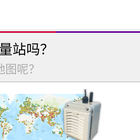
量站吗？
地图呢？