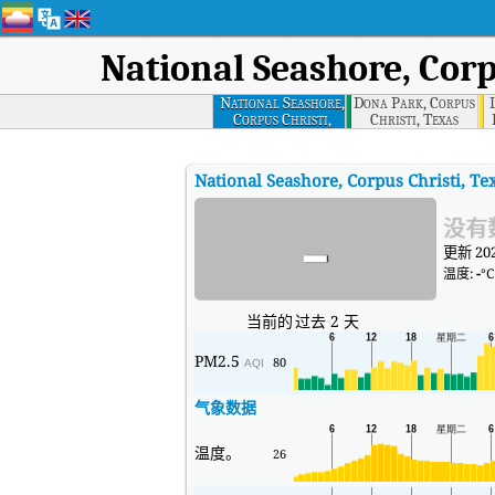
National Seashore, Corp
National Seashore,
Dona Park, Corpus
Corpus Christi,
Christi, Texas
Texas
National Seashore, Corpus Christi, Te
-
没有
更新 202
温度:
-
°C
当前的
过去 2 天
PM2.5
80
AQI
气象数据
温度。
26