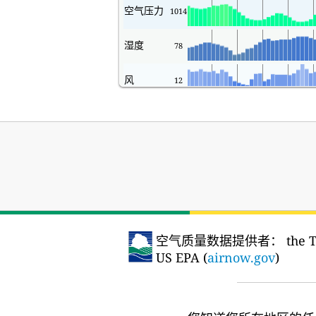
空气压力
1014
湿度
78
风
12
空气质量数据提供者：
the T
US EPA (
airnow.gov
)