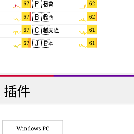
🇵🇪
🇩🇪
67
62
秘鲁
德国
🇧🇷
🇵🇱
67
62
巴西
波兰
🇨🇲
🇨🇮
67
61
喀麦隆
科特迪瓦
🇯🇵
🇸🇬
67
61
日本
新加坡
 插件
Windows PC