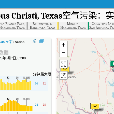
us Christi, Texas
空气污染：实
Isla Blanca Park,
Brownsville,
Mission,
Calaveras Lake
Harlingen, Texas
Harlingen, Texas
Harlingen, Texas
San Antonio, Te
xas
AQI
:
National Seashore, Corpus Christi, Texas实时空气质量指数（AQI）。
+
数据
−
5年5月7日, 03:00
分钟
最大限度
30
92
24
28