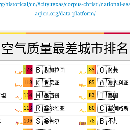
g/historical/cn/#city:texas/corpus-christi/national-s
aqicn.org/data-platform/
空气质量最差城市排名
🇧🇩
🇴🇲
123
85
孟加拉国
阿曼
🇰🇪
🇦🇺
118
85
肯尼亚
澳大利亚
🇲🇽
🇹🇭
114
83
斯坦
墨西哥
泰国
🇷🇸
🇨🇾
113
80
塞尔维亚
塞浦路斯
🇸🇨
🇧🇹
106
78
克
塞舌尔
不丹