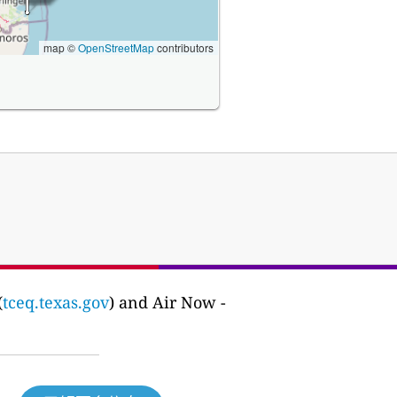
map ©
OpenStreetMap
contributors
(
tceq.texas.gov
) and Air Now -