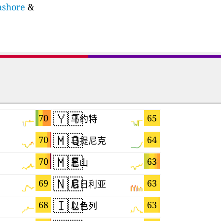
eashore
&
🇾🇹
🇲🇬
70
65
马约特
马达加斯
🇲🇶
🇪🇸
70
64
马提尼克
西班牙
🇲🇪
🇸🇲
70
63
黑山
圣马力诺
🇳🇬
🇭🇺
69
63
尼日利亚
匈牙利
🇮🇱
🇱🇰
68
63
以色列
斯里兰卡