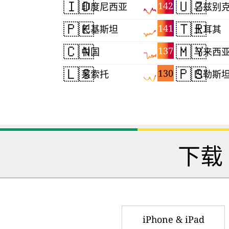
🇮🇩
🇺🇿
142
印度尼西亚
乌兹别
🇵🇰
🇹🇷
141
巴基斯坦
土耳其
🇨🇳
🇲🇾
137
中国
马来西
🇱🇸
🇵🇸
130
莱索托
巴勒斯
下载
iPhone & iPad